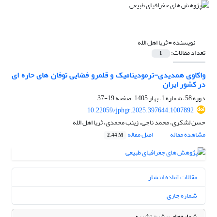
نویسنده =
ثریا اهل الله
تعداد مقالات:
1
واکاوی همدیدی-ترمودینامیک و قلمرو فضایی توفان های حاره ای
در کشور ایران
دوره 58، شماره 1، بهار 1405، صفحه
19-37
10.22059/jphgr.2025.397644.1007892
حسن لشکری، محمد ناجی، زینب محمدی، ثریا اهل الله
مشاهده مقاله
اصل مقاله
2.44 M
مقالات آماده انتشار
شماره جاری
شماره‌های پیشین نشریه