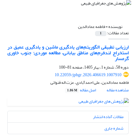
نویسنده =
فاطمه عمادالدین
تعداد مقالات:
1
ارزیابی تطبیقی الگوریتم‌های یادگیری ماشین و یادگیری عمیق در
استخراج لندفرم‌های مناطق بیابانی، مطالعه موردی: جنوب خاوری
گرمسار
دوره 58، شماره 1، بهار 1405، صفحه
81-100
10.22059/jphgr.2026.406619.1007910
فاطمه عمادالدین، علی احمدآبادی، عزت اله قنواتی
مشاهده مقاله
اصل مقاله
1.86 M
مقالات آماده انتشار
شماره جاری