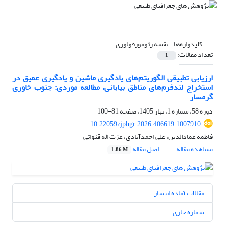
کلیدواژه‌ها =
نقشه ژئومورفولوژی
تعداد مقالات:
1
ارزیابی تطبیقی الگوریتم‌های یادگیری ماشین و یادگیری عمیق در
استخراج لندفرم‌های مناطق بیابانی، مطالعه موردی: جنوب خاوری
گرمسار
دوره 58، شماره 1، بهار 1405، صفحه
81-100
10.22059/jphgr.2026.406619.1007910
فاطمه عمادالدین، علی احمدآبادی، عزت اله قنواتی
مشاهده مقاله
اصل مقاله
1.86 M
مقالات آماده انتشار
شماره جاری