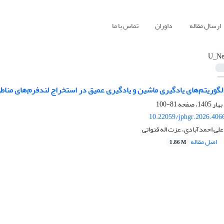
ارسال مقاله
داوران
تماس با ما
U_Ne
الگوریتم‌های یادگیری ماشین و یادگیری عمیق در استخراج لندفرم‌های مناط
81-100
10.22059/jphgr.2026.406
علی احمدآبادی، عزت اله قنواتی
اصل مقاله
1.86 M