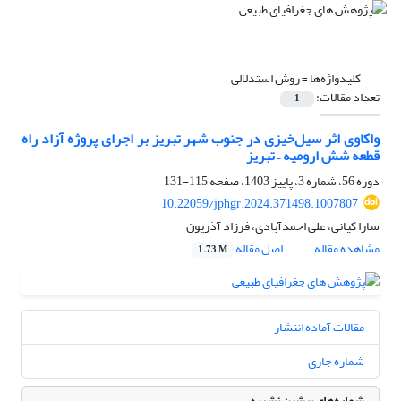
کلیدواژه‌ها =
روش استدلالی
تعداد مقالات:
1
واکاوی اثر سیل‌خیزی در جنوب شهر تبریز بر اجرای پروژه آزاد راه
قطعه شش ارومیه – تبریز
دوره 56، شماره 3، پاییز 1403، صفحه
115-131
10.22059/jphgr.2024.371498.1007807
سارا کیانی، علی احمدآبادی، فرزاد آذریون
مشاهده مقاله
اصل مقاله
1.73 M
مقالات آماده انتشار
شماره جاری
شماره‌های پیشین نشریه