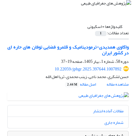
کلیدواژه‌ها =
اسکیوتی
تعداد مقالات:
1
واکاوی همدیدی-ترمودینامیک و قلمرو فضایی توفان های حاره ای
در کشور ایران
دوره 58، شماره 1، بهار 1405، صفحه
19-37
10.22059/jphgr.2025.397644.1007892
حسن لشکری، محمد ناجی، زینب محمدی، ثریا اهل الله
مشاهده مقاله
اصل مقاله
2.44 M
مقالات آماده انتشار
شماره جاری
شماره‌های پیشین نشریه