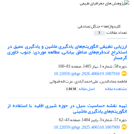
کلیدواژه‌ها =
جنگل تصادفی
تعداد مقالات:
3
ارزیابی تطبیقی الگوریتم‌های یادگیری ماشین و یادگیری عمیق در
استخراج لندفرم‌های مناطق بیابانی، مطالعه موردی: جنوب خاوری
گرمسار
دوره 58، شماره 1، بهار 1405، صفحه
81-100
10.22059/jphgr.2026.406619.1007910
فاطمه عمادالدین، علی احمدآبادی، عزت اله قنواتی
مشاهده مقاله
اصل مقاله
1.86 M
تهیه نقشه حساسیت سیل در حوزه شهری اقلید با استفاده از
الگوریتم‌های یادگیری ماشینی
دوره 57، شماره 3، پاییز 1404، صفحه
43-62
10.22059/jphgr.2025.406510.1007909