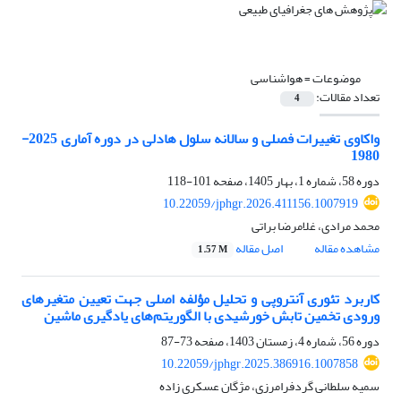
موضوعات =
هواشناسی
تعداد مقالات:
4
واکاوی تغییرات فصلی و سالانه سلول هادلی در دوره آماری 2025-
1980
دوره 58، شماره 1، بهار 1405، صفحه
101-118
10.22059/jphgr.2026.411156.1007919
محمد مرادی، غلامرضا براتی
مشاهده مقاله
اصل مقاله
1.57 M
کاربرد تئوری آنتروپی و تحلیل مؤلفه اصلی جهت تعیین متغیرهای
ورودی تخمین تابش خورشیدی با الگوریتم‌های یادگیری ماشین
دوره 56، شماره 4، زمستان 1403، صفحه
73-87
10.22059/jphgr.2025.386916.1007858
سمیه سلطانی گردفرامرزی، مژگان عسکری زاده