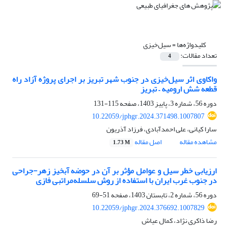
کلیدواژه‌ها =
سیل‌خیزی
تعداد مقالات:
4
واکاوی اثر سیل‌خیزی در جنوب شهر تبریز بر اجرای پروژه آزاد راه
قطعه شش ارومیه – تبریز
دوره 56، شماره 3، پاییز 1403، صفحه
115-131
10.22059/jphgr.2024.371498.1007807
سارا کیانی، علی احمدآبادی، فرزاد آذریون
مشاهده مقاله
اصل مقاله
1.73 M
ارزیابی خطر سیل و عوامل مؤثر بر آن در حوضه آبخیز زهر-جراحی
در جنوب غرب ایران با استفاده از روش سلسله‌مراتبی فازی
دوره 56، شماره 2، تابستان 1403، صفحه
51-69
10.22059/jphgr.2024.376692.1007829
رضا ذاکری نژاد، کمال عیاش