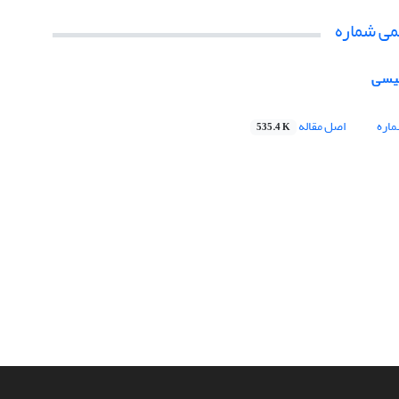
می شماره
لیسی
اره
اصل مقاله
535.4 K