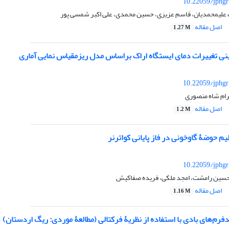
10.22059/jphgr
علیمحمدیان، قاسم عزیزی، حسین محمدی، علی اکبر شمسی پور
اصل مقاله
1.27 M
نی تغییرات دمای ایستگاه اراک براساس مدل ریزمقیاس نمایی آماری
10.22059/jphgr
ام شاه منصوری
اصل مقاله
1.2 M
یم حوضۀ گاوخونی در فاز پایانی کواترنر
10.22059/jphgr
حسین رامشت، امجد ملکی، فریده صفاکیش
اصل مقاله
1.16 M
فرم‌های بادی با استفاده از نظریۀ فرکتالی (مطالعۀ موردی: ریگ اردستان)