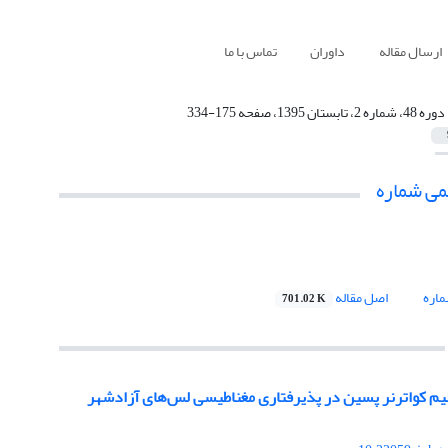
ارسال مقاله
داوران
تماس با ما
دوره 48، شماره 2، تابستان 1395، صفحه 175-334
می شماره
اره
اصل مقاله
701.02 K
لیم کواترنر پسین در پذیرفتاری مغناطیسی لس‌های آزادشهر