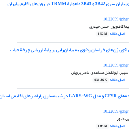
هوارۀ TRMM در زون‌های اقلیمی ایران
10.22059/jphgr
یما کاظم پور، حسن حیدری
اصل مقاله
1.52 M
وریژن‌های خراسان رضوی به بیابان‌زایی بر پایۀ ارزیابی چرخۀ حیات
10.22059/jphgr
سپهر، ابوالفضل مساعدی، ناصر پرویان
اصل مقاله
931.36 K
لیمی استان چهارمحال و بختیاری
10.22059/jphgr
ن دلاور
اصل مقاله
1.05 M