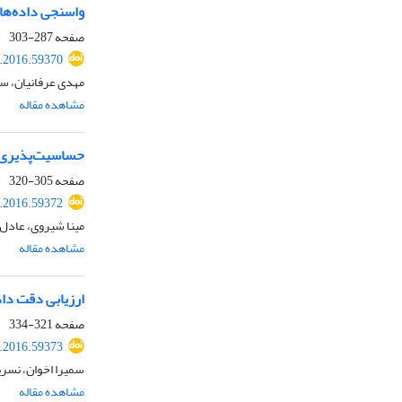
واسنجی داده‌های باران سری 3B42 و 3B43 ما
صفحه
287-303
.2016.59370
مهدی عرفانیان، س
مشاهده مقاله
حساسیت‌پذیری اک
صفحه
305-320
.2016.59372
مینا شیروی، عادل 
مشاهده مقاله
ارزیابی دقت داده‌های CFSR و مدل LARS-WG در شبیه‌سازی پارامتر‌های اق
صفحه
321-334
.2016.59373
سمیرا اخوان، نسری
مشاهده مقاله