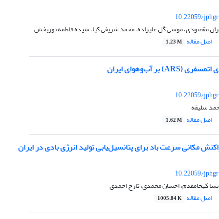
10.22059/jphgr
ان مقصودی، موسی گل علیزاده، محمد شریفی کیا، سیده فاطمه نوربخش
اصل مقاله
1.23 M
ARS) بر آب‌وهوای ایران
10.22059/jphgr
مد سلیقه
اصل مقاله
1.62 M
اکنش مکانی سرعت باد برای پتانسیل‌یابی تولید انرژی بادی در ایران
10.22059/jphgr
یسا کهخامقدم، احسان محمدی، تارخ احمدی
اصل مقاله
1005.84 K