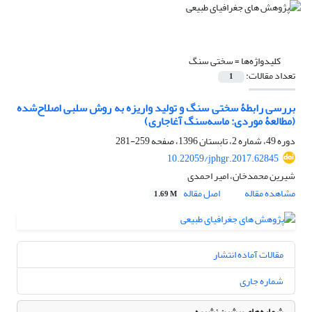
کلیدواژه‌ها =
سختی سنگ
تعداد مقالات:
1
بررسی رابطۀ سختی سنگ و تولید واریزه به روش سلبی اصلاح‌شده
(مطالعۀ موردی: ماسه‌سنگ آغاجاری)
دوره 49، شماره 2، تابستان 1396، صفحه
259-281
10.22059/jphgr.2017.62845
شیرین محمدخان، امیر احمدی
مشاهده مقاله
اصل مقاله
1.69 M
مقالات آماده انتشار
شماره جاری
شماره‌های پیشین نشریه