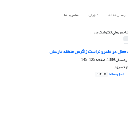
ارسال مقاله
داوران
تماس با ما
اخص‌های تکتونیک فعال
فعال در قلمرو تراست زاگرس منطقه فارسان
125-145
م خسروی
اصل مقاله
9.31 M