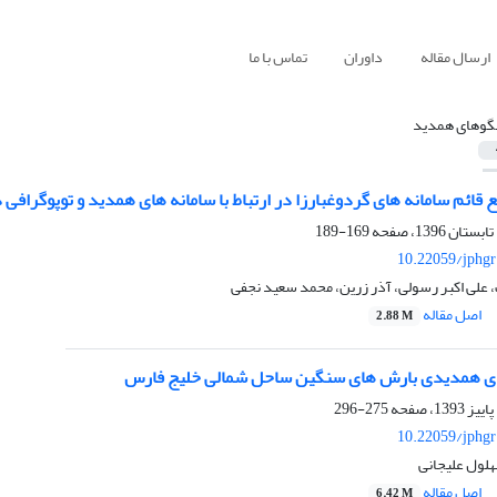
ارسال مقاله
داوران
تماس با ما
لگوهای همدید
 قائم سامانه ‏های گردوغبارزا در ارتباط با سامانه ‏های همدید و توپوگرافی 
169-189
10.22059/jphgr
علی اکبر رسولی، آذر زرین، محمد سعید نجفی
اصل مقاله
2.88 M
ای همدیدی بارش های سنگین ساحل شمالی خلیج فارس
275-296
10.22059/jphgr
هلول علیجانی
اصل مقاله
6.42 M