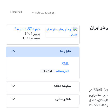
ورود به سامانه
ENGLISH
دوره 57، شماره 3
پاییز 1404
صفحه
1-21
فایل ها
XML
اصل مقاله
1.77 M
سابقه مقاله
آسایش حرارتی از مؤلفه‌های کلیدی در ارتقاء کیفیت زندگی، بهره‌وری انسانی و برنامه‌ریزی‌های محیطی و شهری است. در این پژوهش، کارایی داده‌های بازتحلیل ERA5-Land در
 باد از هر دو منبع استخراج و
هم رسانی
در بهار و تابستان، تطابق
قابل‌قبولی با مشاهدات دارد (ضریب همبستگی 0.80، p<0.005) در زمستان، هر دو منبع وجود تنش سرمایی گسترده را تأیید کردند؛ بر اساس مشاهدات، 79٪ و طبق ERA5-Land