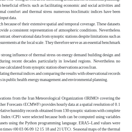
beneficial effects, such as facilitating economic and social activities, and
ermal comfort and thermal stress, numerous bioclimatic indices have been
input data.
h because of their extensive spatial and temporal coverage. These datasets,
vide a consistent representation of atmospheric conditions. Nevertheless,
contrast, observational data from synoptic stations, despite limitations such as
urements at the local scale. They therefore serve as an essential benchmark
e strong influence of thermal stress on energy demand, building design, and
during recent decades, particularly in lowland regions. Nevertheless, no
se calculated from synoptic station observations across Iran.
ating thermal indices and comparing the results with observational records
ions in public health, energy management, and environmental planning.
ations from the Iran Meteorological Organization (IRIMO) covering the
 Forecasts (ECMWF), provides hourly data at a spatial resolution of 0.1
relative humidity records obtained from 130 synoptic stations with complete
Index (CPI), were selected because both can be computed using variables
h datasets using the Python programming language. ERA5-Land values were
n times (00, 03, 06, 09, 12, 15, 18, and 21 UTC). Seasonal maps of the thermal