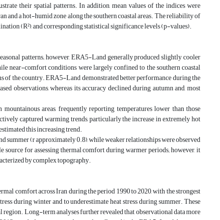
trate their spatial patterns. In addition, mean values of the indices were
an and a hot-humid zone along the southern coastal areas. The reliability of
ation (R²), and corresponding statistical significance levels (p-values).
 seasonal patterns; however, ERA5-Land generally produced slightly cooler
hile near-comfort conditions were largely confined to the southern coastal
gions of the country. ERA5-Land demonstrated better performance during the
based observations, whereas its accuracy declined during autumn and, most
n mountainous areas, frequently reporting temperatures lower than those
ctively captured warming trends, particularly the increase in extremely hot
stimated this increasing trend.
g and summer (r approximately 0.8), while weaker relationships were observed
e source for assessing thermal comfort during warmer periods; however, it
haracterized by complex topography.
rmal comfort across Iran during the period 1990 to 2020, with the strongest
ess during winter and to underestimate heat stress during summer. These
 region. Long-term analyses further revealed that observational data more