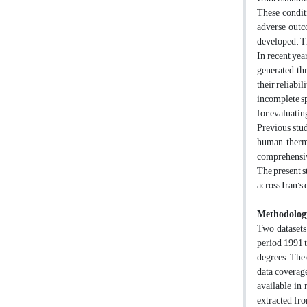
These conditi
adverse outc
developed. Th
In recent yea
generated th
their reliabil
incomplete sp
for evaluatin
Previous stud
human therma
comprehensive
The present s
across Iran’s
Methodolog
Two datasets
period 1991 
degrees. The 
data coverag
available in
extracted fro