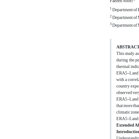
Faezeh Noori
1
Department of Ea
2
Department of M
3
Department of M
ABSTRAC
This study as
during the p
thermal indi
ERA5-Land sh
with a correl
country expe
observed very
ERA5-Land exh
that more tha
climatic zone
ERA5-Land eff
Extended Ab
Introductio
Understanding