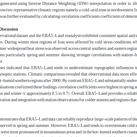
generated using Inverse Distance Weighting (IDW) interpolation in order to illus
ss two representative climatic regions, namely a cold-arid zone in northwestern Ir
 further evaluated by calculating correlation coefficients, coefficients of determin
Discussion
ervational dataset and the ERA5-Land reanalysis exhibited consistent spatial and
s. During winter, most regions of Iran were affected by cold stress conditions, w
mer, widespread heat stress was observed across central, southern, and eastern re
ns, particularly spring and summer, showing stronger correlations with station-
er.
yses indicated that ERA5-Land tends to underestimate topographic influences i
ynoptic stations. Climatic comparisons revealed that observational data more effe
ot-humid southern regions after 2000. By contrast, ERA5-Land substantially undere
valuations confirmed these findings; correlation coefficients were highest in sprin
n and winter (r approximately 0.5 to 0.7). Overall, ERA5-Land provides a reliabl
bration and integration with station observations for colder seasons and regions c
monstrates that ERA5-Land data can reliably reproduce large-scale patterns of the
served in spring and summer. However, ERA5-Land tends to overestimate cold str
 were most pronounced in mountainous areas and in the hot-humid southern coastal