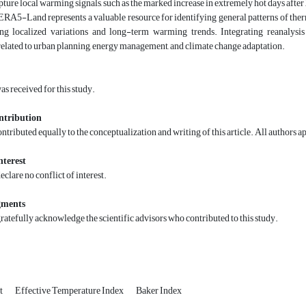
pture local warming signals, such as the marked increase in extremely hot days afte
RA5-Land represents a valuable resource for identifying general patterns of therm
ing localized variations and long-term warming trends. Integrating reanalysis
related to urban planning, energy management, and climate change adaptation.
s received for this study.
ntribution
ontributed equally to the conceptualization and writing of this article. All authors 
nterest
clare no conflict of interest.
gments
ratefully acknowledge the scientific advisors who contributed to this study.
t
Effective Temperature Index
Baker Index