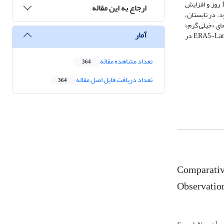
حدود 95٪ مساحت کشور در معرض سرمای خفیف تا متوسط قرار داشت. در منطقه سرد و خشک، مشاهدات کاهش روزهای «خیلی سرد» از حدود 100 به کمتر از 10 روز و افزایش
ارجاع به این مقاله
روزهای «خیلی سرد» را تقریباً ثابت و در محدوده 80 تا 100 روز گزارش نمود. در تابستان،
روزهای «خیلی گرم»
آمار
از کمتر از 50 روز در سال 2000 به بیش از 350 روز افزایش یافت، اما ERA5-Land این تغییر را کمتر (حدود 150 روز) بازتاب داد. این یافته‌ها بیانگر توان نسبی ERA5-Land در
تعداد مشاهده مقاله
364
تعداد دریافت فایل اصل مقاله
364
Comparative
Observation
1