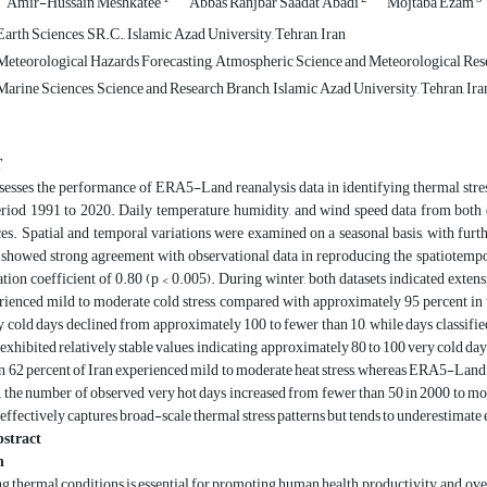
Amir-Hussain Meshkatee
Abbas Ranjbar Saadat Abadi
Mojtaba Ezam
rth Sciences, SR.C., Islamic Azad University, Tehran, Iran
eteorological Hazards Forecasting, Atmospheric Science and Meteorological Resea
arine Sciences, Science and Research Branch, Islamic Azad University, Tehran, Ira
T
sesses the performance of ERA5-Land reanalysis data in identifying thermal stres
eriod 1991 to 2020. Daily temperature, humidity, and wind speed data from both
ces. Spatial and temporal variations were examined on a seasonal basis, with f
owed strong agreement with observational data in reproducing the spatiotemporal
ation coefficient of 0.80 (p < 0.005). During winter, both datasets indicated extens
rienced mild to moderate cold stress, compared with approximately 95 percent in
 cold days declined from approximately 100 to fewer than 10, while days classified
ibited relatively stable values, indicating approximately 80 to 100 very cold day
n 62 percent of Iran experienced mild to moderate heat stress, whereas ERA5-Land
, the number of observed very hot days increased from fewer than 50 in 2000 to m
ectively captures broad-scale thermal stress patterns but tends to underestimate e
stract
n
 thermal conditions is essential for promoting human health, productivity, and ove