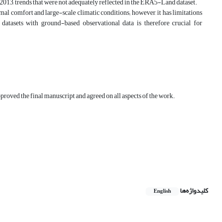
r 2013, trends that were not adequately reflected in the ERA5-Land dataset.
al comfort and large-scale climatic conditions; however, it has limitations
 datasets with ground-based observational data is therefore crucial for
approved the final manuscript and agreed on all aspects of the work.
کلیدواژه‌ها
English