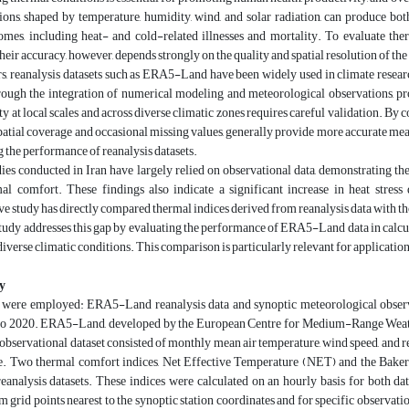
ons, shaped by temperature, humidity, wind, and solar radiation, can produce both 
omes, including heat- and cold-related illnesses and mortality. To evaluate th
eir accuracy, however, depends strongly on the quality and spatial resolution of the 
rs, reanalysis datasets such as ERA5-Land have been widely used in climate researc
rough the integration of numerical modeling and meteorological observations, pro
ity at local scales and across diverse climatic zones requires careful validation. By 
atial coverage and occasional missing values, generally provide more accurate meas
g the performance of reanalysis datasets.
ies conducted in Iran have largely relied on observational data, demonstrating th
l comfort. These findings also indicate a significant increase in heat stress 
 study has directly compared thermal indices derived from reanalysis data with tho
tudy addresses this gap by evaluating the performance of ERA5-Land data in calcul
 diverse climatic conditions. This comparison is particularly relevant for applicat
y
 were employed: ERA5-Land reanalysis data and synoptic meteorological observ
to 2020. ERA5-Land, developed by the European Centre for Medium-Range Weather
observational dataset consisted of monthly mean air temperature, wind speed, and 
e. Two thermal comfort indices, Net Effective Temperature (NET) and the Baker 
 reanalysis datasets. These indices were calculated on an hourly basis for bot
m grid points nearest to the synoptic station coordinates and for specific observatio