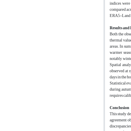
indices were 
compared acro
ERA5-Land was
Results and 
Both the obs
thermal value
areas. In sum
warmer seaso
notably, wint
Spatial anal
observed at s
days in the h
Statistical e
during autum
requires cali
Conclusion
This study de
agreement ob
discrepancies