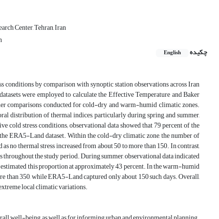
rch Center, Tehran, Iran
n
چکیده
English
s conditions by comparison with synoptic station observations across Iran
 datasets were employed to calculate the Effective Temperature and Baker
urther comparisons conducted for cold-dry and warm-humid climatic zones.
 distribution of thermal indices, particularly during spring and summer,
ive cold stress conditions; observational data showed that 79 percent of the
 the ERA5-Land dataset. Within the cold-dry climatic zone, the number of
 as no thermal stress increased from about 50 to more than 150. In contrast,
s throughout the study period. During summer, observational data indicated
 estimated this proportion at approximately 43 percent. In the warm-humid
ore than 350, while ERA5-Land captured only about 150 such days. Overall,
xtreme local climatic variations.
rall well-being, as well as for informing urban and environmental planning.