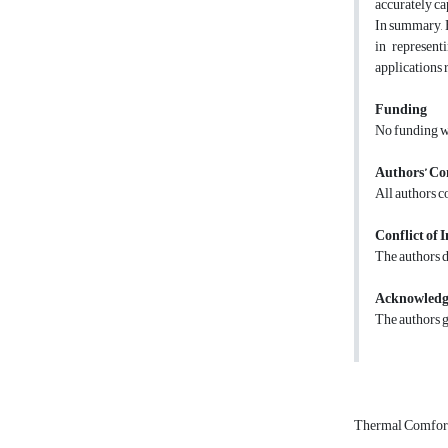
accurately ca
In summary, E
in represent
applications 
Funding
No funding wa
Authors’ Co
All authors c
Conflict of I
The authors de
Acknowled
The authors g
Thermal Comfor