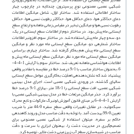
شبکه‎ی عصبی مصنوعی نوع پرسپترون چندلایه در چارچوب چهار
ساختار اطلاعاتی استفاده شد. ساختار اوّل، شامل میانگین اطلاعات
دمای حدّاکثر هوا، دمای حدّاقل هوا، حدّاکثر رطوبت نسبی هوا، حدّاقل
رطوبت نسبی هوا و میانگین تبخیر در مقیاس زمانی ماهانه و ارتفاع سطح
ایستابی ماه پیش بود. در ساختار دوم از اطلاعات سطح ایستابی در یک،
دو، سه و چهار ماه پیش استفاده شد. در ساختار سوم، افزون‎بر اطلاعات
ساختار شماره‎ی دو، میانگین سطح ایستابی ماه مورد نظر و میانگین
سطح ایستابی ماه پیش هم به‌کار گرفته شد. ساختار چهارم، براساس
میانگین سطح ایستابی ماه مورد نظر، میانگین سطح ایستابی ماه پیش و
اطلاعات هواشناسی ماهانه تعریف شد. ساختار سوم با آرایش 1-4-4-
6، به‌عنوان ساختار مناسب با 9/1 درصد خطا در مقایسه با مقادیر واقعی
پیشنهاد شد که نشان‌دهنده‎ی اهمّیّت به‌کارگیری عوامل سطح ایستابی
سال‎های گذشته، در ورودی شبکه‎ی عصبی است. اجرای مدل بهینه‎ی
شبکه‎ی عصبی، افت سطح ایستابی را 18/1 متر، به‎ازای 9/1 درصد خطا
برآورد کرد. جذر میانگین مربّعات خطا در مدل بهینه‎ی شبکه‎ی عصبی با
آرایش 1-4-4-6 بر مبنای قانون آموزش لونبرگ مارکوات و تابع محرک
سیگموئید، در مقابل تغییرات واقعی سطح سفره 44/0 متر با ضریب
تعیین 99/0 به‎دست آمد. با توجّه به دقّت مناسب مدل و روند کاهنده‎ی
حاکم بر سفره، می‎توان استفاده از شبکه‎ی عصبی مصنوعی برای
تصمیم‌گیری در مدیریت دشت را، به‎عنوان ابزاری با سرعت و دقّت
مناسب در شبیه‌سازی سطح آب زیرزمینی دشت ملایر، توصیه کرد.