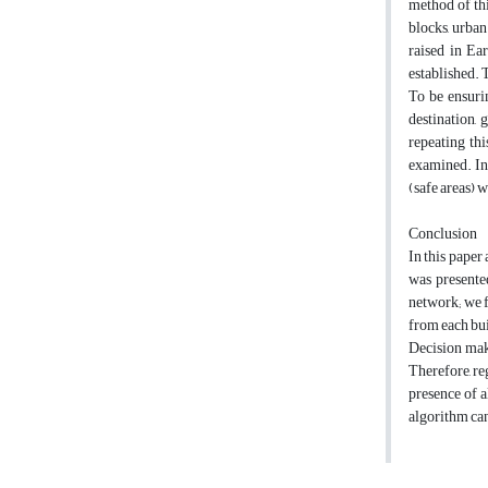
method of thi
blocks, urban
raised in Ea
established. 
To be ensuri
destination,
repeating thi
examined. In 
(safe areas) 
Conclusion
In this paper
was presente
network; we f
from each bui
Decision maki
Therefore, re
presence of a
algorithm can