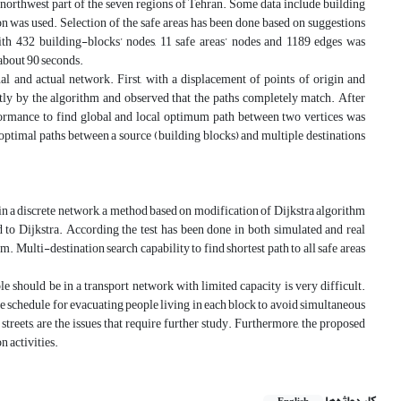
 northwest part of the seven regions of Tehran. Some data include building
on was used. Selection of the safe areas has been done based on suggestions
ith 432 building-blocks’ nodes, 11 safe areas’ nodes and 1189 edges was
 about 90 seconds.
l and actual network. First, with a displacement of points of origin and
tly by the algorithm and observed that the paths completely match. After
performance to find global and local optimum path between two vertices was
optimal paths between a source (building blocks) and multiple destinations
 in a discrete network, a method based on modification of Dijkstra algorithm
 to Dijkstra. According the test has been done in both simulated and real
ulti-destination search capability to find shortest path to all safe areas
should be in a transport network with limited capacity is very difficult.
e schedule for evacuating people living in each block to avoid simultaneous
 streets, are the issues that require further study. Furthermore, the proposed
n activities.
کلیدواژه‌ها