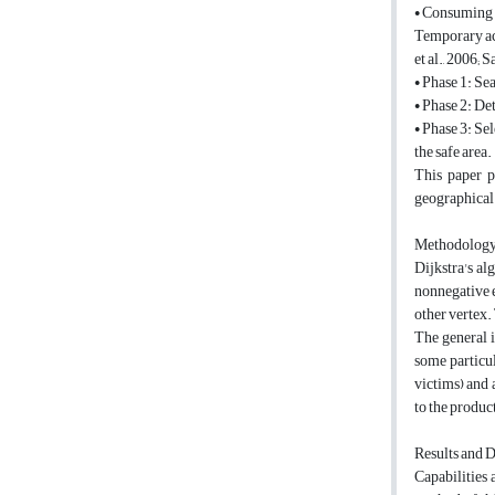
• Consuming t
Temporary ac
et al., 2006; S
• Phase 1: Se
• Phase 2: De
• Phase 3: Se
the safe area.
This paper p
geographical 
Methodolog
Dijkstra's al
nonnegative e
other vertex.
The general i
some particu
victims) and 
to the produc
Results and 
Capabilities 