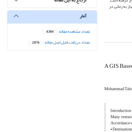
منطقه‎ی 7 شهرداری تهران، مورد آزمون قرار گرفته است.
ه‎ی واقعی شهری با 432 گره بلوک ساختمانی، 11 گره ناحیه‎ی امن و ‌تعداد 1189 یال، ‌تنها نیاز به زمانی در
آمار
تعداد مشاهده مقاله
4,304
تعداد دریافت فایل اصل مقاله
2,876
A GIS Base
Mohammad Tale
Introduction
Many researc
Accordance wi
• Destination