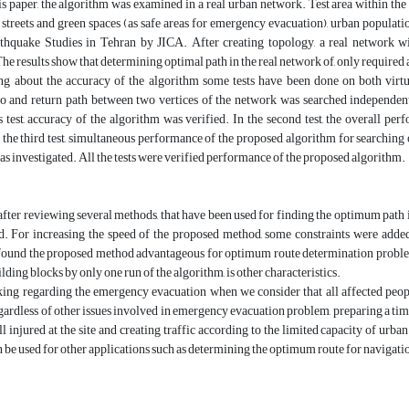
s paper, the algorithm was examined in a real urban network. Test area within the
 streets and green spaces (as safe areas for emergency evacuation), urban populati
rthquake Studies in Tehran by JICA. After creating topology, a real network w
The results show that determining optimal path in the real network of, only required
ng about the accuracy of the algorithm some tests have been done on both virtua
 go and return path between two vertices of the network was searched independen
s test, accuracy of the algorithm was verified. In the second test, the overall 
the third test, simultaneous performance of the proposed algorithm for searching 
was investigated. All the tests were verified performance of the proposed algorithm.
 after reviewing several methods, that have been used for finding the optimum path
d. For increasing the speed of the proposed method, some constraints were added
ound the proposed method advantageous for optimum route determination problem. M
lding blocks by only one run of the algorithm, is other characteristics.
ng regarding the emergency evacuation when we consider that all affected people 
gardless of other issues involved in emergency evacuation problem, preparing a tim
ll injured at the site and creating traffic according to the limited capacity of urban
 be used for other applications such as determining the optimum route for navigatio