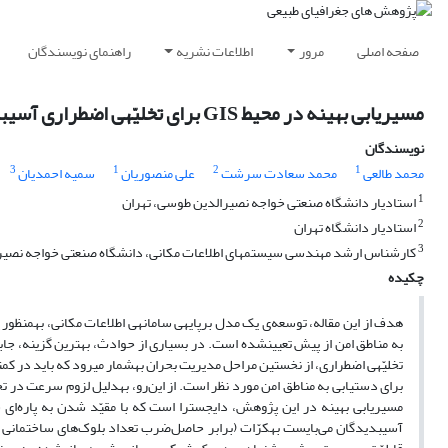
صفحه اصلی
مرور
اطلاعات نشریه
راهنمای نویسندگان
مسیریابی بهینه در محیط GIS برای تخلیّه‎ی اضطراری آسیب‎دیدگان از حوادث ناگهانی
نویسندگان
3
1
2
1
محمد طالعی
محمد سعادت سرشت
علی منصوریان
سمیه احمدیان
1
استادیار دانشگاه صنعتی خواجه نصیرالدین طوسی، تهران
2
استادیار دانشگاه تهران
3
کارشناس ارشد مهندسی سیستم‎های اطلاعات مکانی، دانشگاه صنعتی خواجه نصیرالدین طوسی، تهران
چکیده
آسیب‎دیدگان می‌بایست به‎کرّات (برابر حاصل‌ضرب تعداد بلو