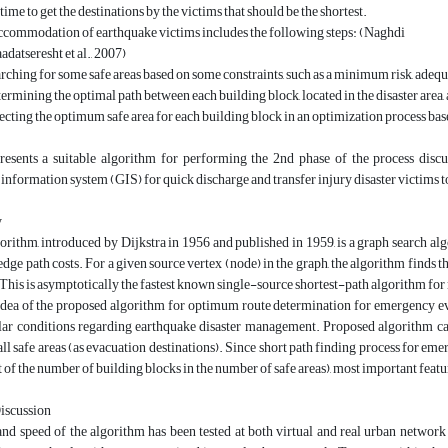
ime to get the destinations by the victims that should be the shortest.
commodation of earthquake victims includes the following steps: (Naghdi
aadatseresht et al., 2007)
arching for some safe areas based on some constraints, such as a minimum risk, adequa
termining the optimal path between each building block, located in the disaster area, 
lecting the optimum safe area for each building block in an optimization process base
resents a suitable algorithm for performing the 2nd phase of the process disc
information system (GIS) for quick discharge and transfer injury disaster victims t
y
gorithm, introduced by Dijkstra in 1956 and published in 1959, is a graph search al
dge path costs. For a given source vertex (node) in the graph, the algorithm finds th
 This is asymptotically the fastest known single-source shortest-path algorithm f
dea of the proposed algorithm for optimum route determination for emergency evac
lar conditions regarding earthquake disaster management. Proposed algorithm can
all safe areas (as evacuation destinations). Since short path finding process for 
t of the number of building blocks in the number of safe areas), most important featu
Discussion
and speed of the algorithm has been tested at both virtual and real urban network 