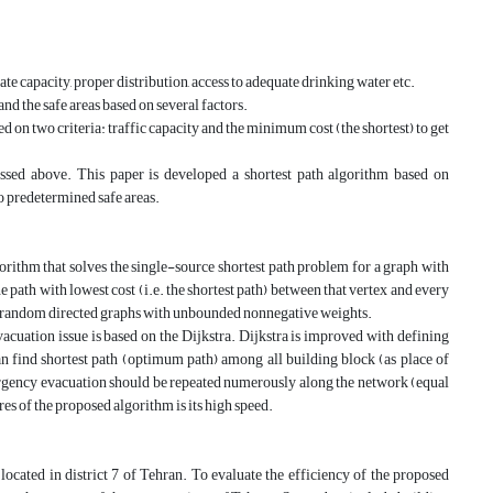
te capacity, proper distribution, access to adequate drinking water etc.
and the safe areas based on several factors.
d on two criteria: traffic capacity and the minimum cost (the shortest) to get
ussed above. This paper is developed a shortest path algorithm based on
o predetermined safe areas.
gorithm that solves the single-source shortest path problem for a graph with
e path with lowest cost (i.e. the shortest path) between that vertex and every
or random directed graphs with unbounded nonnegative weights.
uation issue is based on the Dijkstra. Dijkstra is improved with defining
 find shortest path (optimum path) among all building block (as place of
emergency evacuation should be repeated numerously along the network (equal
res of the proposed algorithm is its high speed.
located in district 7 of Tehran. To evaluate the efficiency of the proposed