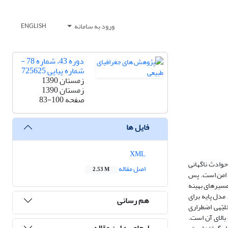
ورود به سامانه
ENGLISH
دوره 43، شماره 78 -
شماره پیاپی 725625
زمستان 1390
زمستان 1390
صفحه
83-100
فایل ها
XML
ال سریع آسیب‌دیدگان حوادث ناگهانی
اصل مقاله
2.53 M
ر مخاطره واقع شده‌اند، به مناطق امن است. پس
 در مدیریت تخلیّه‎ی اضطراری، هدایت مردم در مسیرهای بهینه
ر ارزشمند است. مدل پایه برای
هم رسانی
مسیریابی بهینه در این پژوهش، دایجسترا است که با مقیّد شدن به پاره‌ای شرایط خاص، برای حادثه‎ی زلزله بهینه شده است. از آنجاکه فرایند مسیریابی برای تخلیّه‎ی اضطراری
ت بالای آن است.
ارجاع به این مقاله