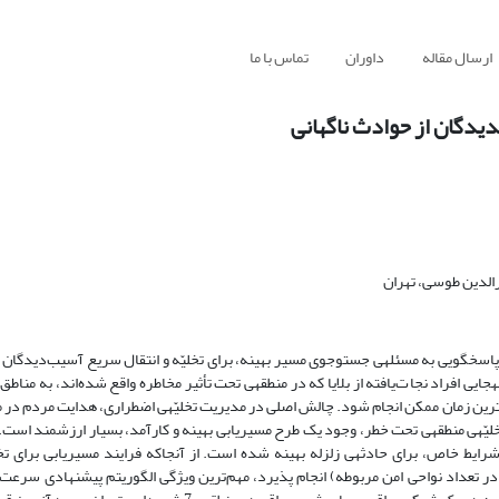
ارسال مقاله
داوران
تماس با ما
هدف از این مقاله، توسعه‌ی یک مدل برپایه‎ی سامانه‎ی اطلاعات مکانی، به‎منظور پاسخ‎گویی به مسئله‎ی جست‎وجوی مسیر بهینه، برای تخلیّه و انتق
به مناطق امن از پیش تعیین‎شده است. در بسیاری از حوادث، بهترین گزینه، جابه‎جایی افراد نجات‌یافته از بلایا که در منطقه‎ی تحت تأثی
تخلیّه‎ی اضطراری، از نخستین مراحل مدیریت بحران به‎شمار می‎رود که باید در کمترین زمان ممکن انجام شود. چالش اصلی
برای دست‎یابی به مناطق امن مورد نظر است. از این‌رو، به‎دلیل لزوم سرعت در تخلیّه‎ی منطقه‎ی تحت خطر، وجود یک طرح مسیریابی بهینه و کارآمد، بسیا
ک‌های ساختمانی در تعداد نواحی امن مربوطه) انجام پذیرد، مهم‌ترین ویژگی الگوریتم پیشنهادی سرع