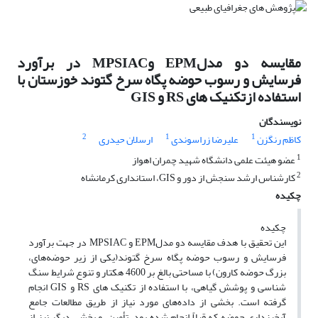
مقایسه دو مدلEPM وMPSIAC در برآورد
فرسایش و رسوب حوضه پگاه سرخ گتوند خوزستان با
استفاده ازتکنیک های RS و GIS
نویسندگان
2
1
1
کاظم رنگزن
علیرضا زراسوندی
ارسلان حیدری
1
عضو هیئت علمی دانشگاه شهید چمران اهواز
2
کارشناس ارشد سنجش از دور و GIS، استانداری کرمانشاه
چکیده
چکیده
این تحقیق با هدف مقایسه دو مدلEPM و MPSIAC در جهت برآورد
فرسایش و رسوب حوضه پگاه سرخ گتوند(یکی از زیر حوضه‌های،
بزرگ حوضه کارون) با مساحتی بالغ بر 4600 هکتار و تنوع شرایط سنگ
شناسی و پوشش گیاهی، با استفاده از تکنیک های RS و GIS انجام
گرفته است. بخشی از داده‌های مورد نیاز از طریق مطالعات جامع
آبخیزداری حوضه که قبلاً انجام شده بود، تأمین، و بخشی دیگر نیز از