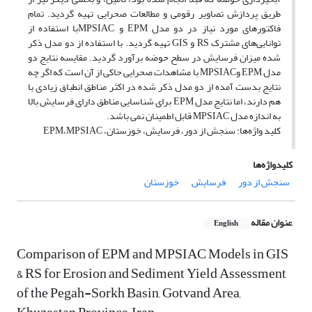
طریق پردازش تصاویر رقومی و مطالعات صحرایی تهیه گردید. تمام
فاکتورهای مورد نیاز در دو مدل EPM و MPSIACبا استفاده از
توانایی‌های مشترک RS و GIS تهیه گردید. با استفاده از دو مدل ذکر
شده میزان فرسایش در سطح حوضه برآورد گردید. مقایسه نتایج دو
مدل EPM وMPSIAC با مشاهدات صحرایی حاکی از آن است که اگر چه
نتایج بدست آمده از دو مدل ذکر شده در اکثر مناطق انطباق زیادی با
هم دارند، اما نتایج مدل EPM برای شناسایی مناطق دارای فرسایش بالا
به اندازه مدل MPSIAC قابل اطمینان نمی باشد.
کلید واژه‌ها: سنجش از دور، فرسایش، خوزستان، EPM،MPSIAC
کلیدواژه‌ها
سنجش از دور
فرسایش
خوزستان
عنوان مقاله
English
Comparison of EPM and MPSIAC Models in GIS
& RS for Erosion and Sediment Yield Assessment
of the Pegah-Sorkh Basin, Gotvand Area,