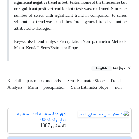
significant negative trend in both tests in some of the time series, but
no significant positive trend for both tests was confirmed. Since the
number of series with significant trend in comparison to series
without any trend was small, therefore a general trend can not be
attributed to the region.
Keywords: Trend analysis, Precipitation, Non-parametric Methods,
Mann-Kendall, Sen's Estimator Slope.
کلیدواژه‌ها
English
Kendall
parametric methods
.Sen’s Estimator Slope
Trend
Analysis
Mann
precipitation
Sen's Estimator Slope.
non
دوره 0، شماره 63 - شماره
پیاپی 1000252
تابستان 1387