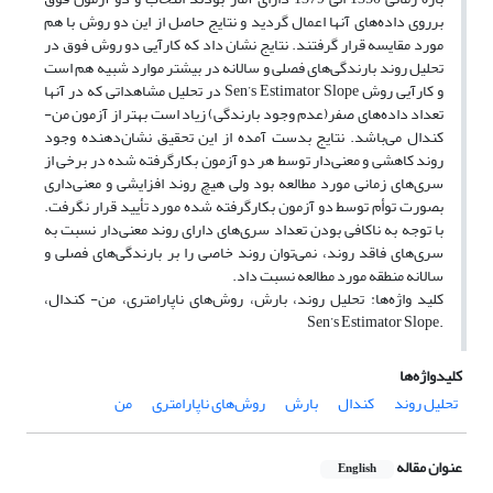
برروی داده‌های آنها اعمال گردید و نتایج حاصل از این دو روش با هم
مورد مقایسه قرار گرفتند. نتایج نشان داد که کارآیی دو روش فوق در
تحلیل روند بارندگی‌های فصلی و سالانه در بیشتر موارد شبیه ‌هم است
و کارآیی روش Sen’s Estimator Slope در تحلیل مشاهداتی که در آنها
تعداد داده‌های صفر(عدم وجود بارندگی) زیاد است بهتر از آزمون من-
کندال می‌باشد. نتایج بدست آمده از این تحقیق نشان‌دهنده وجود
روند کاهشی و معنی‌دار توسط هر دو آزمون بکارگرفته شده در برخی از
سری‌های زمانی مورد مطالعه بود ولی هیچ روند افزایشی و معنی‌داری
بصورت توأم توسط دو آزمون بکارگرفته شده مورد تأیید قرار نگرفت.
با توجه به ناکافی بودن تعداد سری‌های دارای روند معنی‌دار نسبت به
سری‌های فاقد روند، نمی‌توان روند خاصی را بر بارندگی‌های فصلی و
سالانه منطقه مورد مطالعه نسبت داد.
کلید واژه‌ها: تحلیل روند، بارش، روش‌های ناپارامتری، من- کندال،
.Sen’s Estimator Slope
کلیدواژه‌ها
تحلیل روند
کندال
بارش
روش‌های ناپارامتری
من
عنوان مقاله
English