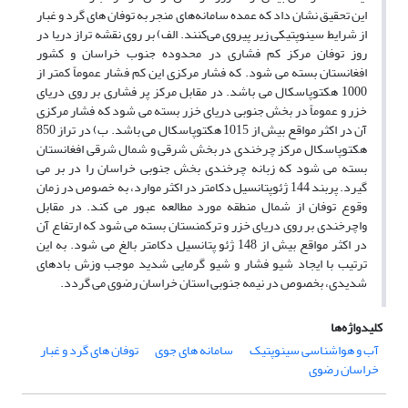
این تحقیق نشان داد که عمده سامانه‌های منجر به توفان های گرد و غبار
از شرایط سینوپتیکی زیر پیروی می‌کنند. الف) بر روی نقشه تراز دریا در
روز توفان مرکز کم فشاری در محدوده جنوب خراسان و کشور
افغانستان بسته می شود. که فشار مرکزی این کم فشار عموماً کمتر از
1000 هکتوپاسکال می باشد. در مقابل مرکز پر فشاری بر روی دریای
خزر و عموماً در بخش جنوبی دریای خزر بسته می شود که فشار مرکزی
آن در اکثر مواقع بیش از 1015 هکتوپاسکال می باشد. ب) در تراز 850
هکتوپاسکال مرکز چرخندی در بخش شرقی و شمال شرقی افغانستان
بسته می شود که زبانه چرخندی بخش جنوبی خراسان را در بر می
گیرد. پربند 144 ژئوپتانسیل دکامتر در اکثر موارد، به خصوص در زمان
وقوع توفان از شمال منطقه مورد مطالعه عبور می کند. در مقابل
واچرخندی بر روی دریای خزر و ترکمنستان بسته می شود که ارتفاع آن
در اکثر مواقع بیش از 148 ژئو پتانسیل دکامتر بالغ می شود. به این
ترتیب با ایجاد شیو فشار و شیو گرمایی شدید موجب وزش بادهای
شدیدی، بخصوص در نیمه جنوبی استان خراسان رضوی می گردد.
کلیدواژه‌ها
آب و هواشناسی سینوپتیک
سامانه های جوی
توفان های گرد و غبار
خراسان رضوی