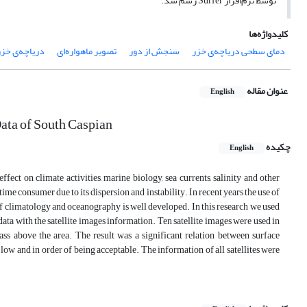
توسط نرم‌افزار Surfer رسم شد.
کلیدواژه‌ها
دمای سطحی دریاچه‌ی خزر
سنجش از دور
تصویر ماهواره‌ای
دریاچه‌ی خزر
عنوان مقاله
English
ata of South Caspian
چکیده
English
ect on climate activities, marine biology, sea currents, salinity and other
ime consumer due to its dispersion and instability. In recent years the use of
of climatology and oceanography is well developed. In this research we used
a with the satellite images information. Ten satellite images were used in
pass above the area. The result was a significant relation between surface
low and in order of being acceptable. The information of all satellites were
.