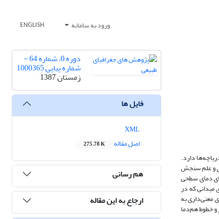
ورود به سامانه
ENGLISH
دوره 0، شماره 64 -
شماره پیاپی 1000365
زمستان 1387
فایل ها
XML
اصل مقاله
275.78 K
یاچه‌ها دارد.
‌ای و علم سنجش
هم رسانی
های دمای سطحی
داده‌های میدانی که در
ی معنی‌داری به
ارجاع به این مقاله
فزار ارداس(ERDAS) برای تمام تصاویر استخراج و خطوط هم‌دما