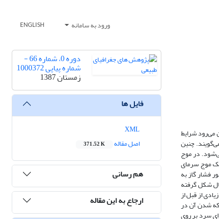
ورود به سامانه
ENGLISH
دوره 0، شماره 66 -
شماره پیاپی 1000372
زمستان 1387
فایل ها
XML
ن می‌رود شرایط
ی‌گویند. چنین
اصل مقاله
371.52 K
ی‌شود. در موج
وذ یک موج سرمای
هم رسانی
 سطح کشور فشار گاز به
کال شکل گرفته
در ترازهای 700 و 500 هکتوپاسکال مرکز ارتفاع زیادی از قبل از
ارجاع به این مقاله
وکه شدن آن در
یزش هوای سرد بر روی