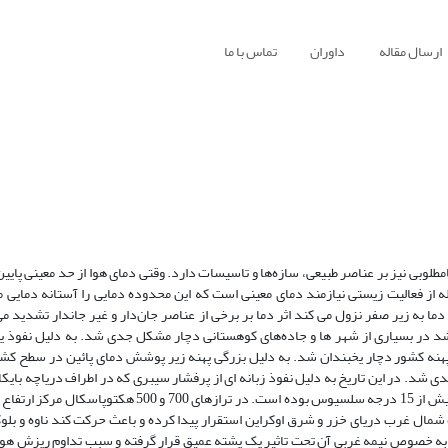
ارسال مقاله
داوران
تماس با ما
مطلوبی نیز بر عناصر طبیعی، سازه‌ها و تاسیسات دارد. وقتی دمای هوا از حد معینی پایی
از فعالیت زیستی نیازمند دمای معینی است که این محدوده دمایی را آستانه دمایی م
دما به زیر صفر نزول می کند اثر دما بر برخی از عناصر جان‌دار و غیر جاندار تشدید م
ان تلف شده و آمد و شد در بسیاری از شهر ها و جاده‌های کوهستانی دچار مشکل جدی شد. به دلیل نف
کشور در روزهای 21 تا 23 آذر ماه،بین 70 تا 5/75 درصد از پهنه کشور دچار یخبندان شد. به دلیل بزرگی پهنه زیر پوشش دمای پائین در
 شد. در این تاریخ به دلیل نفوذ زبانه ای از پرفشار سیبری که در اطراف دریاچه بای
بود دمای هوا افت قابل ملاحظه‌ای پیدا کرده که کاهش دما در اکثر ایستگاه ها بیش از 15 درجه سلسیوس بوده است. 
مال غرب دریای خزر و شرق اوکراین استقرار پیدا کرده و باعث حرکت کند ناوه و بل
وری که برای مدت 4 تا 5 روز بخش اعظم کشور به خصوص نیمه غربی آن تحت تاثیر یک پشته عمیق قرار گرفته و سبب تداوم ر