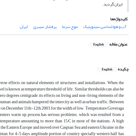
ایران گردید.
کلیدواژه‌ها
آب و هواشناسی سینوپتیک
موج سرما
پرفشار سیبری
ایران
عنوان مقاله
English
چکیده
English
rse effects on natural elements of structures and installations. When the
vel is known as temperature threshold of life. Similar thresholds can also be
ero degrees centigrade, its effects on living and non-living elements of the
uman and animals hampered the intercity as well as urban traffic. Between
wave on December 11th-12th 2003, for the width of low. Temperature Goveraga
 centers warm up process has serious problems. which was resulted from a
 temperature amounting to more than 15°C in most of the stations. A high
on the Eastern Europe and moved over Caspian Sea and eastern Ukraine in the
tan, for 4-5 days, amplitude portion of country specially western half, has