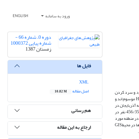
ورود به سامانه
ENGLISH
دوره 0، شماره 66 -
شماره پیاپی 1000372
زمستان 1387
فایل ها
XML
اصل مقاله
رد و سرد کردن
10.82 M
در دوره های گرم سال برای رسیدن به حدود آسایش گرمایی انسان است، مقدار نیاز در یک دوره معین N روزه به درجه – روزهای سرمایش و گرمایش که به CDD و HDD موسوم اند و
 سانتی گراد می باشند. منطقه آذربایجان در
هم رسانی
شمال غرب کشور واقع گردیده و از نظر توپوگرافی کوهستانی و از نظر آب و هوایی جزو مناطق سردسیر ایران محسوب می شود. براساس آمار سال 1381 بالغ بر456/357/7 نفر در
در منطقه مورد
مطالعه وجود دارد. در این مقاله درجه- روزهای نیاز به گرمایش و سرمایش ماهانه و سالانه برای ایستگاه های منطقه مورد مطالعه محاسبه سپس اقدام به پردازش داده ها در محیطGIS
ارجاع به این مقاله