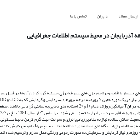
ارسال مقاله
داوران
تماس با ما
ه آذربایجان در محیط سیستم اطلاعات جغرافیایی
های همساز با اقلیم و برنامه ریزی های مصرف انرژی، مسئله گرم کردن آن ها در فصل س
برای محاسبه آن ها روابط کلی به این گونه ( T-?2)? = CDD و (?1- T) ? = HDD، که در آنT میانگین روزانه دما و ?1 و ?2 آستانه های دمایی به
و جمعیت ساکن سالانه نیاز به مقادیر زیادی انرژی و سوخت جهت گرم کردن محیط مسکونی 