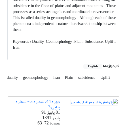
subsidence in the floor of plains and adjacent mountains . These
processes , as a series , act together and coordinate in reverse order .
This is called duality in geomorphology . Although each of these
phenomena is independent in nature , there is a relationship between
them .
Keywords : Duality , Geomorphology , Plain , Subsidence , Uplift ,
Iran.
کلیدواژه‌ها
English
duality
geomorphology
Iran
Plain
subsidence
Uplift
دوره 44، شماره 3 - شماره
پیاپی 3
81 پاییز 91
پاییز 1391
صفحه
63-72