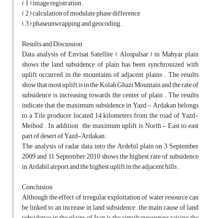
( 1 ) image registration ,
( 2 ) calculation of modulate phase difference ,
( 3 ) phaseunwrapping and geocoding .
Results and Discussion
Data analysis of Envisat Satellite ( Alospalsar ) in Mahyar plain
shows the land subsidence of plain has been synchronized with
uplift occurred in the mountains of adjacent plains . The results
show that most uplift is in the Kolah Ghazi Mountain and the rate of
subsidence is increasing towards the center of plain . The results
indicate that the maximum subsidence in Yazd - Ardakan belongs
to a Tile producer located 14 kilometers from the road of Yazd-
Meibod . In addition , the maximum uplift is North - East to east
part of desert of Yazd-Ardakan .
The analysis of radar data into the Ardebil plain on 3 September
2009 and 11 September 2010 shows the highest rate of subsidence
in Ardabil airport and the highest uplift in the adjacent hills .
Conclusion
Although the effect of irregular exploitation of water resource can
be linked to an increase in land subsidence , the main cause of land
subsidence in the plains of Iran is the simultaneousness raising the