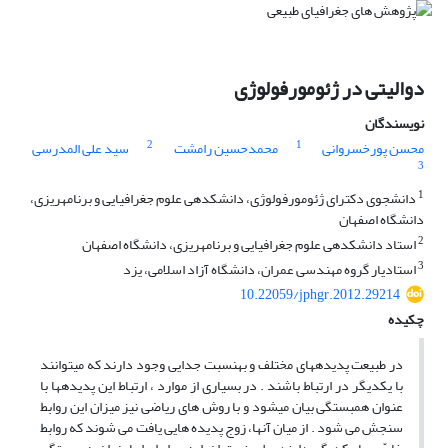
دوالیتی در ژئومورفولوژی
نویسندگان
2
1
محسن پورخسروانی
محمدحسین رامشت
سید علی المدرسی
3
1
دانشجوی دکترای ژئومورفولوژی، دانشکده‎ی علوم جغرافیایی و برنامه‎ریزی،
دانشگاه اصفهان
2
استاد دانشکده‎ی علوم جغرافیایی و برنامه‎ریزی، دانشگاه اصفهان
3
استادیار گروه مهندسی عمران، دانشگاه آزاد اسلامی، یزد
10.22059/jphgr.2012.29214
چکیده
در طبیعت پدیده‎های مختلف و به‎نسبت جدایی وجود دارند که می‎توانند
با یکدیگر در ارتباط باشند . در بسیاری از موارد ، ارتباط این پدیده‎ها با
عنوان همبستگی بیان می‎شود و با روش ‎های ریاضی نیز میزان این روابط
سنجش می‎ شود . از میان آنها، زوج پدیده‎ هایی یافت می ‎شوند که روابط