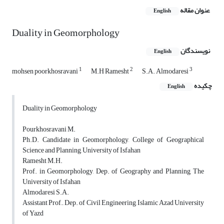
عنوان مقاله
English
Duality in Geomorphology
نویسندگان
English
1
2
3
mohsen poorkhosravani
M.H Ramesht
S.A. Almodaresi
چکیده
English
Duality in Geomorphology
Pourkhosravani M.
Ph.D. Candidate in Geomorphology, College of Geographical
Science and Planning, University of Isfahan
Ramesht M.H.
Prof. in Geomorphology, Dep. of Geography and Planning, The
University of Isfahan
Almodaresi S.A.
Assistant Prof., Dep. of Civil Engineering, Islamic Azad University
of Yazd