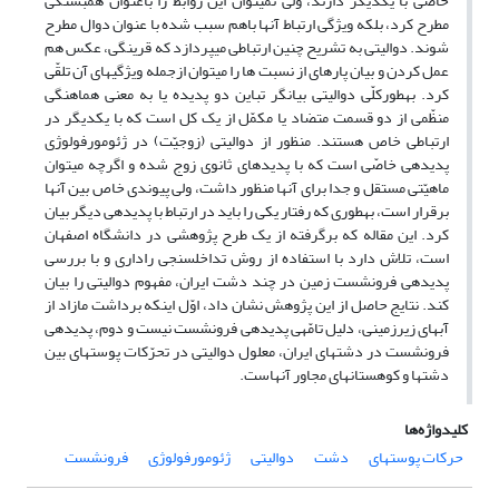
خاصّی با یکدیگر دارند، ولی نمی‎توان این روابط را باعنوان همبستگی
مطرح کرد، بلکه ویژگی ارتباط آنها باهم سبب شده با عنوان دوال مطرح
شوند. دوالیتی به تشریح چنین ارتباطی می‎پردازد که قرینگی، عکس هم
عمل کردن و بیان پاره‎ای از نسبت‎ ها را می‎توان ازجمله ویژگی‎های آن تلقّی
کرد. به‎طورکلّی دوالیتی بیانگر تباین دو پدیده یا به معنی هماهنگی
منظّمی از دو قسمت متضاد یا مکمّل از یک کل است که با یکدیگر در
ارتباطی خاص هستند. منظور از دوالیتی (زوجیّت) در ژئومورفولوژی
پدیده‎ی خاصّی است که با پدیده‎ای ثانوی زوج شده و اگرچه می‎توان
ماهیّتی مستقل و جدا برای آنها منظور داشت، ولی پیوندی خاص بین آنها
برقرار است، به‎طوری که رفتار یکی را باید در ارتباط با پدیده‎ی دیگر بیان
کرد. این مقاله که برگرفته از یک طرح پژوهشی در دانشگاه اصفهان
است، تلاش دارد با استفاده از روش تداخل‎سنجی راداری و با بررسی
پدیده‎ی فرونشست زمین در چند دشت ایران، مفهوم دوالیتی را بیان
کند. نتایج حاصل از این پژوهش نشان داد، اوّل اینکه برداشت مازاد از
آبهای زیرزمینی، دلیل تامّه‎ی پدیده‎ی فرونشست نیست و دوم، پدیده‎ی
فرونشست در دشت‎های ایران، معلول دوالیتی در تحرّکات پوسته‎ای بین
دشت‎ها و کوهستان‎های مجاور آنهاست.
کلیدواژه‌ها
حرکات پوسته‎ای
دشت
دوالیتی
ژئومورفولوژی
فرونشست