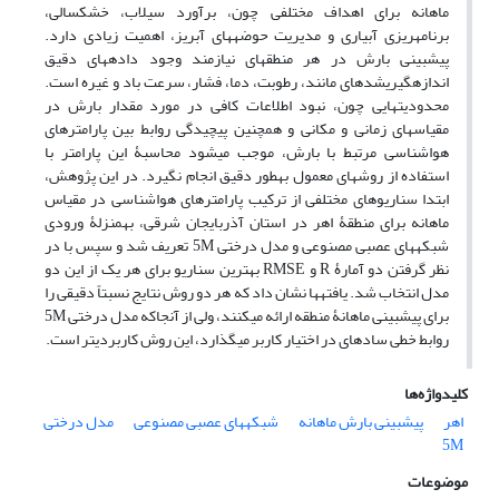
ماهانه برای اهداف مختلفی چون، برآورد سیلاب، خشکسالی،
برنامه‎ریزی آبیاری و مدیریت حوضه‎های آبریز، اهمیت زیادی دارد.
پیش‎بینی بارش در هر منطقه‎ای نیازمند وجود داده‎های دقیق
اندازه‎گیری‎شده‎ای مانند، رطوبت، دما، فشار، سرعت باد و غیره است.
محدودیت‎هایی چون، نبود اطلاعات کافی در مورد مقدار بارش در
مقیاس‎های زمانی و مکانی و همچنین پیچیدگی روابط بین پارامترهای
هواشناسی مرتبط با بارش، موجب می‎شود محاسبۀ این پارامتر با
استفاده از روش‎های معمول به‎طور دقیق انجام نگیرد. در این پژوهش،
ابتدا سناریوهای مختلفی از ترکیب پارامترهای هواشناسی در مقیاس
ماهانه برای منطقۀ اهر در استان آذربایجان شرقی، به‎منزلۀ ورودی
شبکه‎های عصبی مصنوعی و مدل درختی 5M تعریف شد و سپس با در
نظر گرفتن دو آمارۀ R و RMSE بهترین سناریو برای هر یک از این دو
مدل انتخاب شد. یافته‎ها نشان داد که هر دو روش نتایج نسبتاً دقیقی را
برای پیش‎بینی ماهانۀ منطقه ارائه می‎کنند، ولی از آنجاکه مدل درختی 5M
روابط خطی ساده‎ای در اختیار کاربر می‎گذارد، این روش کاربردی‎تر است.
کلیدواژه‌ها
اهر
پیش‎بینی بارش ماهانه
شبکه‎های عصبی مصنوعی
مدل درختی
5M
موضوعات