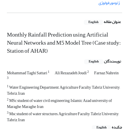
ژئومورفولوژی
عنوان مقاله
English
Monthly Rainfall Prediction using Artificial
Neural Networks and M5 Model Tree (Case study:
Station of AHAR)
نویسندگان
English
1
2
Mohammad Taghi Sattari
Ali Rezazadeh Joudi
Farnaz Nahrein
3
1
Water Engineering Department, Agriculture Faculty, Tabriz University,
Tebriz, Iran
2
MSc student of water civil engineering, Islamic Azad university of
Maraghe, Maraghe, Iran
3
Msc student of water structures, Agriculture Faculty, Tabriz University,
Tabriz, Iran
چکیده
English