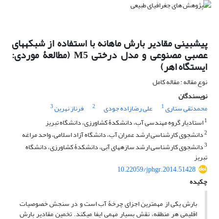
پیش‎بینی مقادیر بارش ماهانه با استفاده از شبکه‎های
عصبی مصنوعی و مدل درختی M5 (مطالعۀ موردی:
ایستگاه اهر)
نوع مقاله : مقاله کامل
نویسندگان
3
2
1
محمدتقی ستاری
علی رضازاده جودی
فرناز نهرین
1
استادیار گروه مهندسی آب، دانشکدۀ کشاورزی، دانشگاه تبریز
2
دانشجوی کارشناسی ارشد عمران آب، دانشگاه آزاد اسلامی، واحد مراغه
3
دانشجوی کارشناسی ارشد سازه‎های آبی، دانشکدۀ کشاورزی، دانشگاه
تبریز
10.22059/jphgr.2014.51428
چکیده
بارش یکی از مهم‎ترین اجزای چرخۀ آب است و در سنجش خصوصیات
اقلیمی هر منطقه، نقش بسیار مهمی ایفا می‎کند. تخمین مقادیر بارش