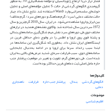
فشار تراز دریا؛ ارتفاع ژئوپتانسیلی؛ و مؤلفة نصف‌النهاری (v). به منظور
گروه‌بندی الگوهای گردشی از حالت S تحلیل مؤلفه‌های اصلی و تحلیل
خوشه‌ای سلسه‌مراتبی وارد (Ward) استفاده شد. نتایج نشان ‌داد چهار
حالت مختلف دمایی (سرد/ گرم هماهنگ و دوره‌های سرد/ گرم مخالف)
بین ایران و اروپا مشاهده می‌شود. در ایران، سال 2010 گرم‌ترین و سال
1972 سردترین سال شناخته شد. واکاوی نقشه‌های همدید در تراز‌های
مختلف جوی طی دوره‌های سرد نقش مهم شکل‌گیری سامانه‌های بندالی
و پشتة قوی روی اروپا و اطلس را در وقوع دمای حداقل فرین در
ایستگاه‌های ایران نشان داد، به‌طوری که شکل‌گیری این سامانه‌ها در
ابتدا سبب رخداد سرما برای اروپا و در ادامه به‌دنبال جابه‌جایی
سامانه‌های جوی، سبب فرارفت سرمای شدید عرض‌های بالایی به ایران
شده است. طی دوره‌های گرم، تقویت و تغییر در موقعیت پرفشار جنب
حاره عامل اصلی ثبت دماهای فرین حداکثر بوده است.
کلیدواژه‌ها
الگوهای گردشی
بندال
پرفشار جنب حاره
فرارفت
ناهنجاری
دمایی
موضوعات
اقلیم شناسی