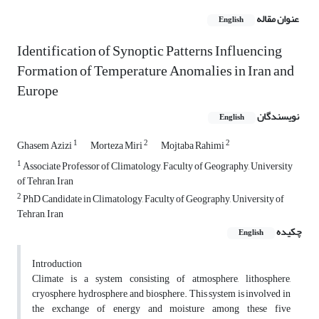
عنوان مقاله
English
Identification of Synoptic Patterns Influencing
Formation of Temperature Anomalies in Iran and
Europe
نویسندگان
English
1
2
2
Ghasem Azizi
Morteza Miri
Mojtaba Rahimi
1
Associate Professor of Climatology, Faculty of Geography, University
of Tehran, Iran
2
PhD Candidate in Climatology, Faculty of Geography, University of
Tehran, Iran
چکیده
English
Introduction
Climate is a system consisting of atmosphere, lithosphere,
cryosphere, hydrosphere, and biosphere. This system is involved in
the exchange of energy and moisture among these five