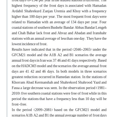
frost days (0-134) per year in the studied stations is different. The
highest frequency of the frost days is associated with Hamadan,
Ardabil, Shahrekurd, Zanjan, Uremia and Khoy with a frequency
higher than 100 days per year. The most frequent frost days were
related to Hamadan with an average of 134 days per year. Four
coastal stations of southern Bushehr, Bandar Abbas, Bandar Lengeh
and Chah Bahar lack frost and Ahvaz and Abadan and Iranshahr
stations with an annual average of less than one day. They have the
lowest incidence of frost.
Results have indicated that in the period (2046-2065) under the
GFCM21 model and the A1B, A2 and B1 scenarios, the average
annual frost days in Iran was 37, 46 and 41 days, respectively. Based
on the HADCM3 model and the scenarios, the average annual frost
days are 41, 42 and 46 days. In both models, in three scenarios
greatest reduction occurred in Hamedan station. In the stations of
Khorram Abad, Kermanshah and Shahrekord, Shahrood, Yazd and
Fassa a large decrease was seen. In the observation period (1981-
2010), five southern coastal stations were free of frost while in this
period the stations that have a frequency less than 10 day, will be
frost-free.
In the period (2099-2081) based on the GFCM21 model and
scenarios A1B, A2, and B1, the annual average number of frost days