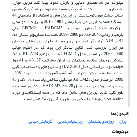
می‏تواند در شاخص‏های دمایی و بارش نمود پیدا کند.دراین میان،
یخبندان، به‌دلیلتأثیرپذیریمستقیمونمودسریعتأثیراتگرمایش
جهانی،بیشترموردتوجهاست. در این پژوهش با استفاده از داده‏های 44
ایستگاه همدید ایران طی بازة زمانی 1981-2010 و برون‏داد دو مدل
ریزگردانی‌شدة گردش عمومی جو HADCM3 و GFCM21 برای
بازه‏های زمانی 2046-2065 و 2080-2099 تحت سه سناریوی انتشار A2،
B1، و A1B اثرات گرمایش جهانی بر تغییرات فراوانی روزهای یخبندان
در ایران بررسی شد. نتایج بیانگر این بود که در اقلیم میانی
(2046ـ2065) بر اساس مدل GFCM21 و سناریوهای B1، A1B، و A2
میانگین رخداد سالانة یخبندان در ایران به‌ترتیب 37، 46، و 41 روز
خواهد بود. بر اساس مدل HADCM3 و سناریوهای یادشده، میانگین
رخداد سالانة یخبندان به‌ترتیب 41، 42، و 46 روز است. در دورة 2081-
2099، بر مبنای مدل GFCM21، میانگین شاخص یادشده 31، 29، و 43
روز خواهد‏ بود و بر مبنای مدل HADCM3، 33، 28، و 38 روز است. به
طور کلی، نتایج این پژوهش نشان داد که در همة ایستگاه‏های مورد
مطالعه تعداد روزهای یخبندان در دهه‏های آتی رو به کاهش است.
کلیدواژه‌ها
ایران
روزهای یخبندان
ریزمقیاس‌نمایی
گرمایش جهانی
موضوعات