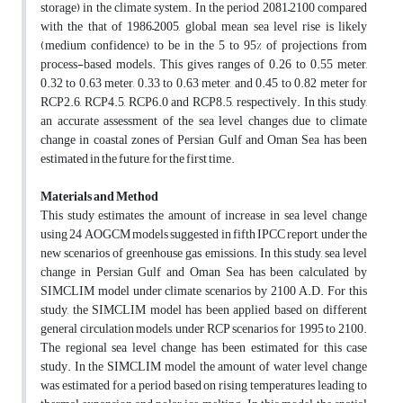
storage) in the climate system. In the period 2081–2100 compared
with the that of 1986–2005, global mean sea level rise is likely
(medium confi­dence) to be in the 5 to 95% of projections from
process-based models. This gives ranges of 0.26 to 0.55 meter,
0.32 to 0.63 meter, 0.33 to 0.63 meter, and 0.45 to 0.82 meter for
RCP2.6, RCP4.5, RCP6.0 and RCP8.5, respectively. In this study,
an accurate assessment of the sea level changes due to climate
change in coastal zones of Persian Gulf and Oman Sea has been
estimated in the future, for the first time.
Materials and Method
This study estimates the amount of increase in sea level change
using 24 AOGCM models suggested in fifth IPCC report, under the
new scenarios of greenhouse gas emissions. In this study, sea level
change in Persian Gulf and Oman Sea has been calculated by
SIMCLIM model under climate scenarios by 2100 A.D. For this
study, the SIMCLIM model has been applied based on different
general circulation models, under RCP scenarios for 1995 to 2100.
The regional sea level change has been estimated for this case
study. In the SIMCLIM model the amount of water level change
was estimated for a period based on rising temperatures leading to