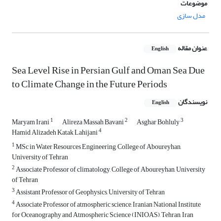
موضوعات
مدل سازی
عنوان مقاله
English
Sea Level Rise in Persian Gulf and Oman Sea Due
to Climate Change in the Future Periods
نویسندگان
English
1
2
3
Maryam Irani
Alireza Massah Bavani
Asghar Bohluly
4
Hamid Alizadeh Katak Lahijani
1
MSc in Water Resources Engineering, College of Aboureyhan,
University of Tehran
2
Associate Professor of climatology, College of Aboureyhan, University
of Tehran
3
Assistant Professor of Geophysics, University of Tehran
4
Associate Professor of atmospheric science, Iranian National Institute
for Oceanography and Atmospheric Science (INIOAS), Tehran, Iran