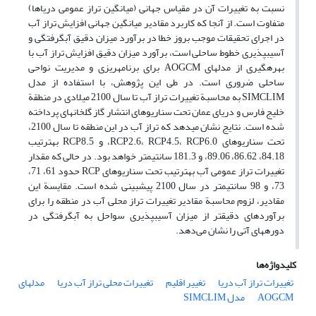
نسبت به تغییرات آن در مقیاس جهانی (میانگین تراز عمومی دریاها)
متفاوت است. از آنجا که کاربرد مقادیر میانگین جهانی افزایش تراز آب
در اجرای تحقیقات موجب بروز خطا در برآورد میزان دقیق آب‏گرفتگی و
آسیب‏پذیری خطوط ساحلی است، برآورد میزان دقیق افزایش تراز آب با
بهره‏گیری از مدل‏های AOGCM برای برنامه‏ریزی‏ و مدیریت نواحی
ساحلی ضروری است. در طی این پژوهش، با استفاده از مدل
SIMCLIM به محاسبة تغییرات تراز آب تا سال 2100 میلادی در منطقة
خلیج فارس و دریای عمان تحت سناریوهای انتشار گاز گلخانه‏ای پرداخته
شده است. نتایج نشان می‏دهد که تراز آب در این منطقه تا سال 2100،
تحت سناریوهای RCP2.6، RCP4.5، RCP6.0، و RCP8.5 به‏ترتیب
84.18، 86.62، 89.06، و 181.3 سانتی‏متر خواهد بود. در حالی‏ که مقدار
تغییرات تراز عمومی آب به‏ترتیب تحت سناریوهای RCP حدود 61، 71،
73، و 98 سانتی‏متر در سال 2100 پیش‏بینی شده است. مقایسة این
مقادیر، لزوم محاسبة مقادیر تغییرات تراز محلی آب در منطقه را برای
برآورد‏های دقیق‏تر از میزان آسیب‏پذیری سواحل به آب‏گرفتگی در
دوره‏های آتی را نشان می‌دهد.
کلیدواژه‌ها
تغییرات تراز آب دریا
تغییر اقلیم
تغییرات محلی تراز آب دریا
مدل‏های
AOGCM
مدل SIMCLIM