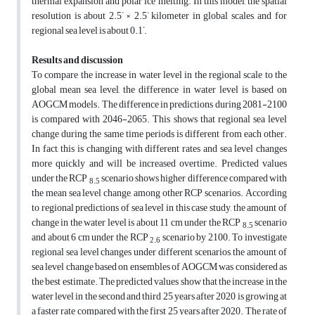
thermal expansion and polar ice melting. In this model, the spatial
°
°
resolution is about 2.5
× 2.5
kilometer in global scales, and for
°
regional sea level is about 0.1
.
Results and discussion
To compare the increase in water level in the regional scale to the
global mean sea level, the difference in water level is based on
AOGCM models. The difference in predictions during 2081-2100
is compared with 2046-2065. This shows that regional sea level
change during the same time periods is different from each other.
In fact, this is changing with different rates and sea level changes
more quickly and will be increased overtime. Predicted values
under the RCP
scenario shows higher difference compared with
8.5
the mean sea level change, among other RCP scenarios. According
to regional predictions of sea level in this case study, the amount of
change in the water level is about 11 cm under the RCP
scenario
8.5
and about 6 cm under the RCP
scenario by 2100. To investigate
2.6
regional sea level changes under different scenarios, the amount of
sea level change based on ensembles of AOGCM was considered as
the best estimate. The predicted values show that the increase in the
water level in the second and third 25 years after 2020 is growing at
a faster rate compared with the first 25 years after 2020. The rate of