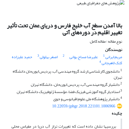
بالا آمدن سطح آب خلیج فارس و دریای عمان تحت تأثیر
تغییر اقلیم در دوره‌های آتی
نوع مقاله : مقاله کامل
نویسندگان
3
2
1
مریم ایرانی
علیرضا مساح بوانی
اصغر بهلولی
حمید علیزاده
4
کتک لاهیجانی
1
دانشجوی کارشناسی ارشد گروه مهندسی آب، پردیس ابوریحان دانشگاه
تهران
2
دانشیار گروه مهندسی آب، پردیس ابوریحان، دانشگاه تهران
3
استادیار گروه آموزشی فیزیک فضا، مؤسسة ژئوفیزیک دانشگاه تهران
4
دانشیار پژوهشگاه ملی علوم اقیانوسی و جوی
10.22059/jphgr.2018.221101.1006966
چکیده
بررسی‏ها نشان داده است که تغییرات تراز آب دریا در مقیاس محلی