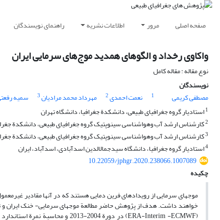
صفحه اصلی
مرور
اطلاعات نشریه
راهنمای نویسندگان
واکاوی رخداد و الگوهای همدید موج‌های سرمایی ایران
نوع مقاله : مقاله کامل
نویسندگان
3
2
1
مصطفی کریمی
نعمت احمدی
مهرداد محمد مرادیان
سمیه رفعت
1
استادیار گروه جغرافیای طبیعی، دانشکدة جغرافیا، دانشگاه تهران
2
کارشناس ‏‏ارشد آب‏ وهواشناسی سینوپتیک گروه جغرافیای طبیعی، دانشکدة جغرافی
3
کارشناس ‏ارشد آب ‏وهواشناسی سینوپتیک گروه جغرافیای طبیعی، دانشکدة جغرافی
4
استادیار گروه جغرافیا، دانشگاه سیدجمال‎الدین اسدآبادی، اسدآباد، ایران
10.22059/jphgr.2020.238066.1007089
چکیده
موج‏های سرمایی از رویدادهای فرین دمایی هستند که در آن‏ها مقادیر غیرمعمو
خواهند داشت. هدف از پژوهش حاضر مطالعة موج‏های سرمایی- خنک ایران و تحلی