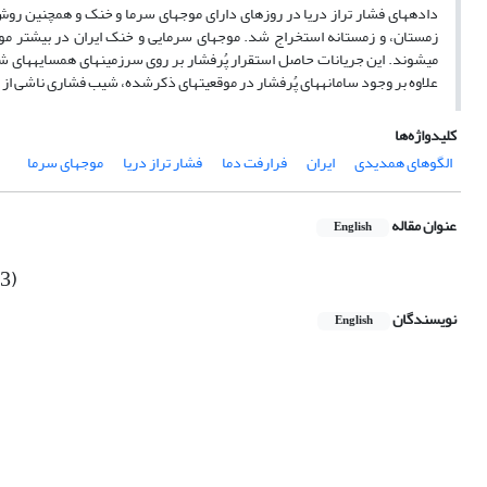
داده‏های فشار تراز دریا در روزهای دارای موج‏های سرما و خنک و همچنین روش تح
زمستان، و زمستانه استخراج شد. موج‏های سرمایی و خنک ایران در بیشتر م
می‏شوند. این جریانات حاصل استقرار پُرفشار بر روی سرزمین‏های همسایه‏های شم
علاوه بر وجود سامانه‏های پُرفشار در موقعیت‏های ذکرشده، شیب فشاری ناشی ا
کلیدواژه‌ها
الگوهای همدیدی
ایران
فرارفت دما
فشار تراز دریا
موج‏های سرما
عنوان مقاله
English
13)
نویسندگان
English