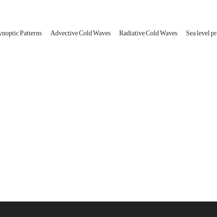
ynoptic Patterns
Advective Cold Waves
Radiative Cold Waves
Sea level p