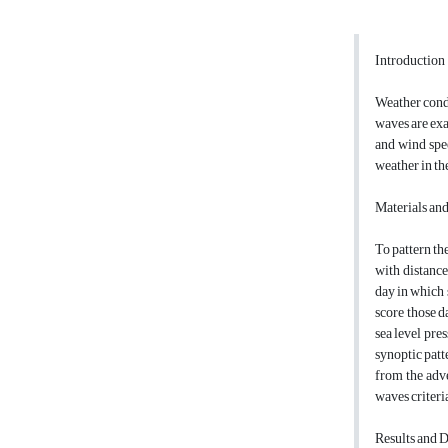
Introduction
Weather condi
waves are ex
and wind spee
weather in th
Materials an
To pattern t
with distance
day in which 
score those d
sea level pre
synoptic patt
from the adv
waves criteri
Results and 