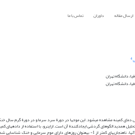
ارسال مقاله
داوران
تماس با ما
4
ی
ا، دانشگاه تهران
ا، دانشگاه تهران
ل دمای کمینه مشاهده می‏شود. این موج‏ها در دورة سرد سرما و در دورة گرم سال خنکی
ل همدید الگوهای گردشی ایجادکنندة آن است. ازاین‏رو، با استفاده از داده‏های کمین
(ERA-Interim -ECMWF) در دورة 2004-2013 و محاسبة نمرة استاندارد آن‏ها، ناهنجاری‏های کمتر از 1- به‏عنوان روزهای دارای موج سرمایی