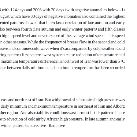
3 with 124 days and 2006 with 20 days (with negative anomalies below -1)
August, which have 83 days of negative anomalies, also contained the highest
ented patterns showed that interclass correlation of late autumn and early
so between fourth (late autumn and early winter pattern) and fifth classes
to high-speed level and never exceed of the average wind speed. This speed
n other seasons. While the frequency of breeze flow in the second and cold
ntensive and continues cold wave when it’s accompanied by cold weather. Cold
ing pattern (first pattern) west systems cause reduction of temperature and
 maximum temperature difference in northwest of Iran was lower than 5 ° C
difference between daily minimum and maximum temperature has been recorded
d east and north east of Iran. But withdrawal of subtropical high pressure was
e of daily minimum and maximum temperature in northeast of Iran and Alborz
her region. And also stability conditions was the most in this pattern. There
 advection of cold air by African high pressure. In late autumn and early
 (winter pattern) is advective- Radiative