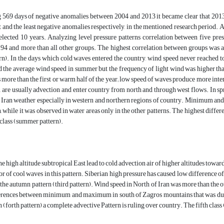
g 569 days of negative anomalies between 2004 and 2013 it became clear that 201
 and the least negative anomalies respectively, in the mentioned research period. 
lected 10 years. Analyzing level pressure patterns correlation between five pres
94 and more than all other groups. The highest correlation between groups was al
rn). In the days which cold waves entered the country, wind speed never reached 
 the average wind speed in summer but the frequency of light wind was higher tha
is more than the first or warm half of the year; low speed of waves produce more i
 are usually advection and enter country from north and through west flows. In spr
 Iran weather especially in western and northern regions of country. Minimum and
rn, while it was observed in water areas only in the other patterns. The highest 
 class (summer pattern).
e high altitude subtropical East lead to cold advection air of higher altitudes towar
or of cool waves in this pattern. Siberian high pressure has caused low differenc
the autumn pattern (third pattern). Wind speed in North of Iran was more than the ot
erences between minimum and maximum in south of Zagros mountains that was due to
n (forth pattern) a complete advective Pattern is ruling over country. The fifth class