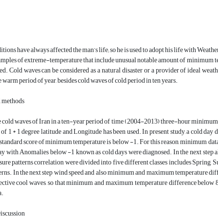
tions have always affected the man’s life; so he is used to adopt his life with Weath
amples of extreme-temperature that include unusual notable amount of minimum 
d. Cold waves can be considered as a natural disaster or a provider of ideal weath
e warm period of year, besides cold waves of cold period in ten years.
d methods
he cold waves of Iran in a ten-year period of time (2004-2013) three-hour min
 of 1 * 1 degree latitude and Longitude has been used. In present study, a cold day du
standard score of minimum temperature is below -1. For this reason, minimum data
ay with Anomalies below -1 known as cold days were diagnosed. In the next step a
ssure patterns correlation were divided into five different classes includes Sprin
erns. In the next step wind speed and also minimum and maximum temperature diffe
ective cool waves, so that minimum and maximum temperature difference below 8 
a.
Discussion