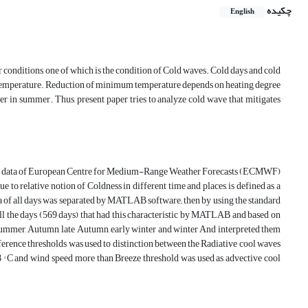
چکیده
English
er conditions, one of which is the condition of Cold waves. Cold days and cold
temperature. Reduction of minimum temperature depends on heating degree
er in summer. Thus, present paper tries to analyze cold wave that mitigates
imum data of European Centre for Medium-Range Weather Forecasts (ECMWF)
e to relative notion of Coldness in different time and places, is defined as a
 of all days was separated by MATLAB software; then by using the standard
ll the days (569 days) that had this characteristic by MATLAB and based on
g, Summer, Autumn, late Autumn, early winter and winter And interpreted them
rence thresholds was used to distinction between the Radiative cool waves
° C and wind speed more than Breeze threshold was used as advective cool