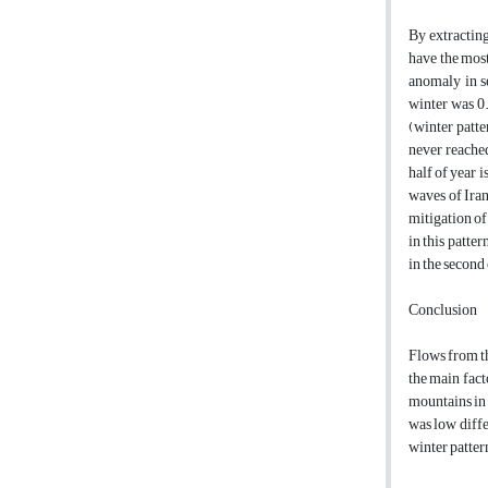
By extractin
have the most
anomaly in se
winter was 0.
(winter patte
never reached
half of year 
waves of Iran
mitigation of
in this patte
in the second
Conclusion
Flows from th
the main fact
mountains in 
was low diff
winter patter