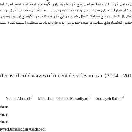
لیل خوشه‏ای سلسله‏مراتبی، پنج خوشه به‏عنوان الگوهای بهاره، تابستانه، پاییزه، اواخ
وارد از فرارفت هوای سرد از طریق جریانات ورودی از سمت شمال، شمال ‏‏شرق، و شم
الی از شمال دریای سیاه تا شمال‏ شرق دریای خزر هستند. در الگوهای اول و دوم (بهاره
ز حضور کم‏فشارهای سطحی در نیمة جنوبی در این زمان جریانات شمالی را سبب شده است.
tterns of cold waves of recent decades in Iran (2004 - 20
1
2
3
4
Nemat Ahmadi
Mehrdad mohamad Moradiyan
Somayeh Rafati
ehran
ehran
ehran
Sayyed Jamaleddin Asadabadi