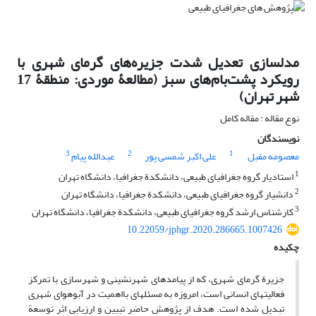
مدلسازی تعدیل شدت جزیره‌های گرمای شهری با
رویکرد پشت‌بام‌های سبز (مطالعۀ موردی: منطقۀ 17
شهر تهران)
نوع مقاله : مقاله کامل
نویسندگان
3
2
1
معصومه مقبل
علی اکبر شمسی پور
عبدالله پیام
1
استادیار گروه جغرافیای طبیعی، دانشکدة جغرافیا، دانشگاه تهران
2
دانشیار گروه جغرافیای طبیعی، دانشکدة جغرافیا، دانشگاه تهران
3
کارشناس ‏ارشد گروه جغرافیای طبیعی، دانشکدة جغرافیا، دانشگاه تهران
10.22059/jphgr.2020.286665.1007426
چکیده
جزیرة گرمای شهری، که از پیامدهای شهرنشینی و شهرسازی با تمرکز
فعالیت‏های انسانی است، امروزه به مسئله‏ای بااهمیت در آب‏وهوای شهری
تبدیل ‏شده است. هدف از پژوهش حاضر تبیین و ارزیابی اثر توسعة