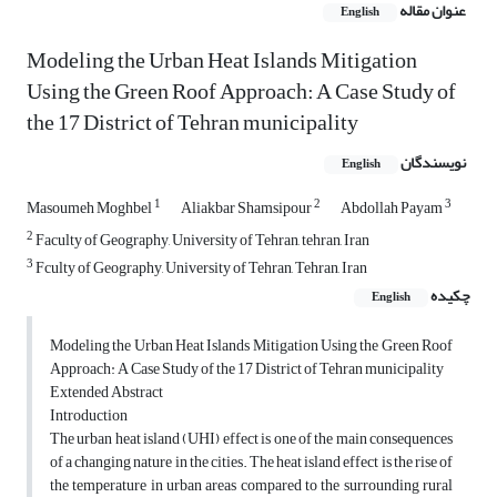
عنوان مقاله
English
Modeling the Urban Heat Islands Mitigation
Using the Green Roof Approach: A Case Study of
the 17 District of Tehran municipality
نویسندگان
English
1
2
3
Masoumeh Moghbel
Aliakbar Shamsipour
Abdollah Payam
2
Faculty of Geography, University of Tehran, tehran, Iran
3
Fculty of Geography, University of Tehran, Tehran, Iran
چکیده
English
Modeling the Urban Heat Islands Mitigation Using the Green Roof
Approach: A Case Study of the 17 District of Tehran municipality
Extended Abstract
Introduction
The urban heat island (UHI) effect is one of the main consequences
of a changing nature in the cities. The heat island effect is the rise of
the temperature in urban areas compared to the surrounding rural