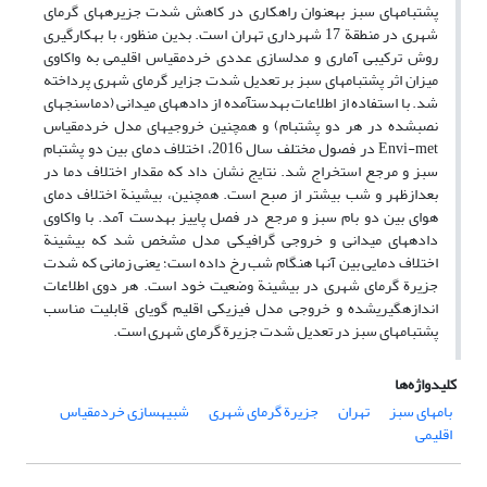
پشت‏بام‏های سبز به‏عنوان راهکاری در کاهش شدت جزیره‏‏های گرمای
شهری در منطقة 17 شهرداری تهران است. بدین منظور، با به‏کارگیری
روش ترکیبی آماری و مدل‏سازی عددی خردمقیاس اقلیمی به واکاوی
میزان اثر پشت‏بام‏های سبز بر تعدیل شدت جزایر گرمای شهری پرداخته
شد. با استفاده از اطلاعات به‏دست‏آمده از داده‏های میدانی (دماسنج‏های
نصب‏شده در هر دو پشت‏بام) و همچنین خروجی‏های مدل خردمقیاس
Envi-met در فصول مختلف سال 2016، اختلاف دمای بین دو پشت‏بام
سبز و مرجع استخراج شد. نتایج نشان داد که مقدار اختلاف دما در
بعدازظهر و شب بیشتر از صبح است. همچنین، بیشینة اختلاف دمای
هوای بین دو بام سبز و مرجع در فصل پاییز به‏دست آمد. با واکاوی
داده‏های میدانی و خروجی گرافیکی مدل مشخص شد که بیشینة
اختلاف دمایی بین آن‏ها هنگام شب رخ ‏داده است؛ یعنی زمانی که شدت
جزیرة گرمای شهری در بیشینة وضعیت خود است. هر دوی اطلاعات
اندازه‏گیری‏شده و خروجی مدل فیزیکی اقلیم گویای قابلیت مناسب
پشت‏بام‏های سبز در تعدیل شدت جزیرة گرمای شهری است.
کلیدواژه‌ها
بام‏های سبز
تهران
جزیرة گرمای شهری
شبیه‏سازی خردمقیاس
اقلیمی