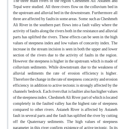
The three main rivers of the region, Cheshmeh Ali, Astaneh, and
Tepal were studied. All three rivers flow on the colluvium bed in
the upstream and alluvial bed in the downstream. Furthermore, all
three are affected by faults in some areas. Some, such as Cheshmeh
Ali River in the southern part, flows into a fault valley, where the
activity of faults along the rivers, both in the resistance and alluvial
parts, has uplifted the rivers. These effects can be seen in the high
values of steepness index and low values of concavity index. The
increase in the stream incision is seen in both the upper and lower
section of the rivers due to the activity of faults in the region.
However, the steepness is higher in the upstream, which is made of
colluvium sediments. While downstream, due to the weakness of
alluvial sediments the rate of erosion efficiency is higher.
Therefore the change in the rate of steepness, concavity, and erosion
efficiency, in addition to active tectonic, is strongly affected by the
channels’ bedrock. Each rivers that is faultier also has higher values
of the steepness index. Cheshmeh Ali River, part of which is located
completely in the faulted valley, has the highest rate of steepness,
compared to other rivers. Astaneh River is affected by Astaneh
fault in several parts, and the fault has uplifted the river by cutting
off the Quaternary sediments. The high values of steepness
parameter in this river confirm existence of active tectonic. In its