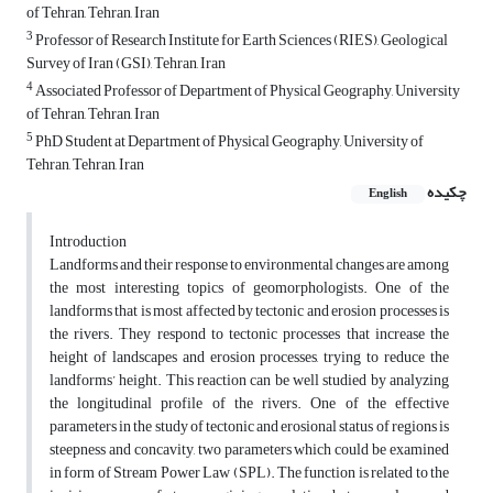
of Tehran, Tehran, Iran
3
Professor of Research Institute for Earth Sciences (RIES), Geological
Survey of Iran (GSI), Tehran, Iran
4
Associated Professor of Department of Physical Geography, University
of Tehran, Tehran, Iran
5
PhD Student at Department of Physical Geography, University of
Tehran, Tehran, Iran
چکیده
English
Introduction
Landforms and their response to environmental changes are among
the most interesting topics of geomorphologists. One of the
landforms that is most affected by tectonic and erosion processes is
the rivers. They respond to tectonic processes that increase the
height of landscapes and erosion processes, trying to reduce the
landforms’ height. This reaction can be well studied by analyzing
the longitudinal profile of the rivers. One of the effective
parameters in the study of tectonic and erosional status of regions is
steepness and concavity, two parameters which could be examined
in form of Stream Power Law (SPL). The function is related to the