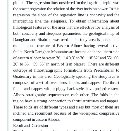
plotted. The regression line considered for the logarithmic plot was
the power regression, the relation of the river incision power. In this
regression, the slope of the regression line is concavity and the
intercepting line, the steepness. To obtain information about
lithological features of the area that are effective for analysis of
both concavity and steepness parameters, the geological map of
Damghan and Shahrud was used. The study area is part of the
mountainous structure of Eastern Alborz, having several active
faults. North Damghan Mountains are located on the southern side
。
'
"
。
'
"
。
'
of eastern Alborz between 36
14
0.3
to 36
18
82
and 55
00
"
。
'
"
26
to 53
59
56
in north of Iran plateau. There are different
outcrops of lithostratigraphic formations from Precambrian to
Quaternary in this area. Geologically speaking, the study area is
composed of a set of over thrust blocks and nappes. The thrust
faults and nappes within piggy back style have pushed eastern
Alborz stratigraphy sequences on each other. The folds in the
region have a strong connection to thrust structures and nappes.
These folds are of different types and sizes, but most of them are
inclined and recumbent because of the widespread compressive
component in eastern Alborz.
Result and Discussion