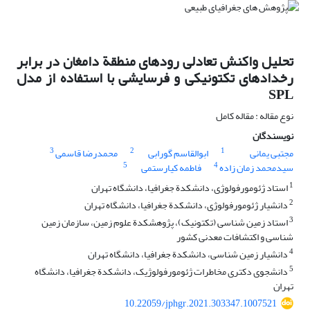
تحلیل واکنش تعادلی رودهای منطقة دامغان در برابر
رخدادهای تکتونیکی و فرسایشی با استفاده از مدل
SPL
نوع مقاله : مقاله کامل
نویسندگان
3
2
1
مجتبی یمانی
ابوالقاسم گورابی
محمدرضا قاسمی
5
4
سیدمحمد زمان زاده
فاطمه کیارستمی
1
استاد ژئومورفولوژی، دانشکدة جغرافیا، دانشگاه تهران
2
دانشیار ژئومورفولوژی، دانشکدة جغرافیا، دانشگاه تهران
3
استاد زمین ‏شناسی (تکتونیک)، پژوهشکدة علوم ‏زمین، سازمان زمین
‏شناسی و اکتشافات معدنی کشور
4
دانشیار زمین‏ شناسی، دانشکدة جغرافیا، دانشگاه تهران
5
دانشجوی دکتری مخاطرات ژئومورفولوژیک، دانشکدة جغرافیا، دانشگاه
تهران
10.22059/jphgr.2021.303347.1007521