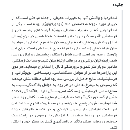
چکیده
لندفرم‏ها و واکنش‏ آن‏ها به تغییرات محیطی از جمله مباحثی است که از
دیرباز مورد توجه متخصصان علم ژئومورفولوژی بوده‏ است. یکی از
لندفرم‏هایی که از تغییرات محیطی به‏ویژه فرایندهای زمین‏ساختی و
فرسایشی تأثیر می‏پذیرد رودخانه‏ها هستند. هدف اصلی در این پژوهش
تحلیل واکنش رودهای ناحیه برای رسیدن به نیمرخ تعادلی در مواجهه
میان فرایندهای زمین‏ساختی با فرایندهای فرسایشی است. برای این
پژوهش، سه رود اصلی ناحیه شامل آستانه، چشمه‏علی، و تپال بررسی
شد. رابطة توان برشی رود در قالب ارتباط میان شیب و مساحت زهکشی،
مقادیر دو پارامتر تندی و فرورفتگی کانال را استخراج می‏نماید. هر دوی
این پارامترها متأثر از عوامل سنگ‏شناسی، زمین‏ساختی، توپوگرافی، و
فرسایشی‏اند. نتایج حاصل از بررسی سه رود اصلی منطقه نشان می‏دهد
که رسیدن به نیمرخ تعادلی در هر رود به عوامل بالاآمدگی نسبت به
سطح اساس، فرسایشی، و سنگ‏شناسی بستگی دارد. بالاآمدگی رخ‏دادة
ناشی از گسل‏خوردگی آبراهه به افزایش ارتفاع و شیب کانال رود منجر
شده و فرسایش در پاسخ به این تغییر در محیط رودخانه رخ می‏دهد. این
امر باعث افزایش بار رسوبی تولیدی و در نتیجه بالارفتن بازده
فرسایشی در رودها می‏‏شود. با افزایش بار رسوبی در پایین‏دست
حوضه، رود قادر می‏شود تأثیر بالاآمدگی‏های گسلی بر بستر خود را خنثی
کند.