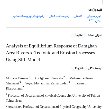
کلیدواژه‌ها
البرز شرقی
دامغان
زمین‏ساخت فعال
ژئومورفولوژی ساختمانی
مدل SPL
عنوان مقاله
English
Analysis of Equilibrium Response of Damghan
Area Rivers to Tectonic and Erosion Processes
Using SPL Model
نویسندگان
English
1
2
Mojtaba Yamani
Abolghasem Goorabi
Mohammad Reza
3
4
Ghassemi
Seyed Mohammad Zamanzadeh
Fatemeh
5
Kiaroostami
1
Professor of Department of Physical Geography, University of Tehran,
Tehran, Iran
2
Associated Professor of Department of Physical Geography, University