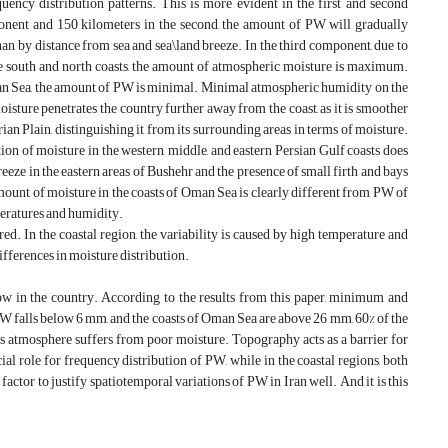
uency distribution patterns. This is more evident in the first and second
ponent and 150 kilometers in the second, the amount of PW will gradually
han by distance from sea and sea\land breeze. In the third component, due to
he south and north coasts, the amount of atmospheric moisture is maximum.
pian Sea, the amount of PW is minimal. Minimal atmospheric humidity on the
isture penetrates the country further away from the coast, as it is smoother
an Plain, distinguishing it from its surrounding areas in terms of moisture.
ion of moisture in the western, middle, and eastern Persian Gulf coasts does
reeze in the eastern areas of Bushehr and the presence of small firth and bays
amount of moisture in the coasts of Oman Sea is clearly different from PW of
peratures and humidity.
red. In the coastal region, the variability is caused by high temperature and
differences in moisture distribution.
low in the country. According to the results from this paper, minimum and
W falls below 6 mm, and the coasts of Oman Sea are above 26 mm, 60% of the
an’s atmosphere suffers from poor moisture. Topography acts as a barrier for
ial role for frequency distribution of PW, while in the coastal regions, both
actor to justify spatiotemporal variations of PW in Iran well. And it is this