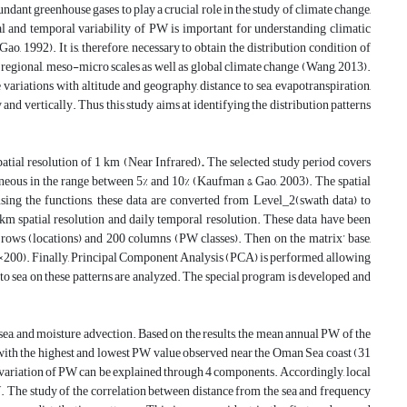
ndant greenhouse gases to play a crucial role in the study of climate change,
l and temporal variability of PW is important for understanding climatic
, 1992). It is, therefore, necessary to obtain the distribution condition of
 regional, meso-micro scales as well as global climate change (Wang, 2013).
ariations with altitude and geography, distance to sea, evapotranspiration,
and vertically. Thus this study aims at identifying the distribution patterns
tial resolution of 1 km (Near Infrared)
.
The selected study period covers
eous in the range between 5% and 10% (Kaufman & Gao, 2003). The spatial
sing the functions, these data are converted from Level_2(swath data) to
km spatial resolution and daily temporal resolution. These data have been
0 rows (locations) and 200 columns (PW classes). Then on the matrix’ base,
×200). Finally, Principal Component Analysis (PCA) is performed, allowing
e to sea on these patterns are analyzed. The special program is developed and
o sea, and moisture advection. Based on the results, the mean annual PW of the
with the highest and lowest PW value observed near the Oman Sea coast (31
variation of PW can be explained through 4 components. Accordingly, local
PW. The study of the correlation between distance from the sea and frequency