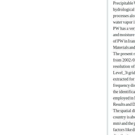
Precipitable 
hydrological
processes alo
water vapor i
PW has a very
and moisture 
of PW in Iran
Materials an
The present 
from 2002/07
resolution o
Level_3(grid
extracted for
frequency dis
the identific
employed in 
Results and 
The spatial d
country is a
mm) and the p
factors like 