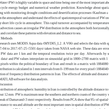
Water (PW) is highly variable in space and time, being one of the most important abu
 cycle, energy budget, and numerical weather prediction. Knowledge about spatia
ng with monitoring drought conditions and desertification processes (Kaufman & Gao
n the atmosphere and understand the effects of spatiotemporal variations of PW on
 short life cycle in atmosphere. This rapid turnover, accompanied by temperature v
advection, causes an irregular PW distribution in the atmosphere, both horizontally 
 and correlate these patterns with elevation and distance to sea.
d Methods
research uses MODIS Aqua data
(
MYD05_L2. A V06) and selects the data with spa
/04 to 2017/07/25 (5501 days), taken from NASA web site. These data are erron
f PW data are 1 km and the temporal resolution, twice per day. Afterwards, by u
 data) and PW values interpolate on sinusoidal grid in 1800×2700 matrix with 1 
 pixels within the political boundary of Iran and result in a matrix with 188408
tribution is calculated in 1 mm intervals from 0-199 mm for every pixel (1884040
ation of frequency distribution patterns in Iran. The effects of altitude and distanc
MATLAB software for data analysis.
Discussion
istribution of atmospheric humidity in Iran is controlled by the altitude, distance t
bout 12 mm. PW is maximum near the southern and northern coasts of the country, 
eak of Damavand (3 mm), respectively. Results from PCA show that 95% of spatial 
distance to sea and altitude are the most important ones in spatial distribution of 