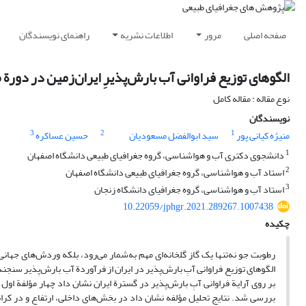
صفحه اصلی
مرور
اطلاعات نشریه
راهنمای نویسندگان
الگوهای توزیع فراوانی آب بارش‌پذیرِ ایران‌زمین در دورة مطالعاتی 
نوع مقاله : مقاله کامل
نویسندگان
3
2
1
منیژه کیانی پور
سید ابوالفضل مسعودیان
حسین عساکره
1
دانشجوی دکتری آب و هواشناسی،‌ گروه جغرافیای طبیعی دانشگاه اصفهان
2
استاد آب و هواشناسی،‌ گروه جغرافیای طبیعی دانشگاه اصفهان
3
استاد آب و هواشناسی، گروه جغرافیای دانشگاه زنجان
10.22059/jphgr.2021.289267.1007438
چکیده
رطوبت جو نه‌تنها یک گاز گلخانه‌ای مهم به‌شمار می‌رود، بلکه وردش‌های جهانی
بر روی آرایة فراوانی آبِ بارش‌پذیر در گسترة ایران نشان داد چهار مؤلفة اول 5
بررسی شد.‌ نتایج تحلیل مؤلفه نشان داد در بخش‌های داخلی، ارتفاع و در کران