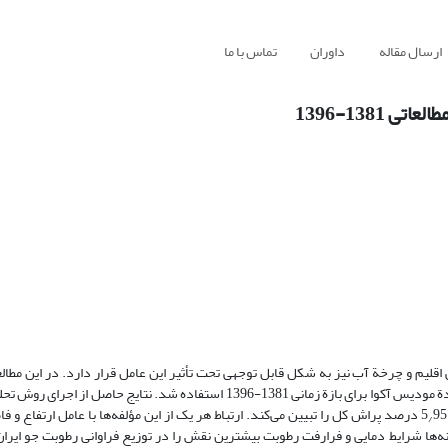
ارسال مقاله
داوران
تماس با ما
1381-1396
 اقلیم و چرخة آب نیز به شکل قابل توجهی تحت تأثیر این عامل قرار دارد. در این مطال
الگوهای توزیع فراوانی آبِ بارش‌پذیر در ایران از فرآوردة آب بارش‌پذیر سنجندة مودیس آکوا برای بازة زمانی 1381-1396 استفاده شد.
95 درصد پراش کل را تبیین می‌کند. ارتباط هر یک از این مؤلفه‌ها با عامل ارتفاع و فا
/
ه‌ها شرایط دمایی و فرارفت رطوبت بیشترین نقش را در توزیع فراوانی رطوبت جو ایران 