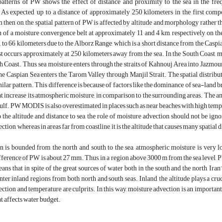
patterns of PW shows the effect of distance and proximity to the sea in the freq
As expected, up to a distance of approximately 250 kilometers in the first com
 then on, the spatial pattern of PW is affected by altitude and morphology rather t
 of a moisture convergence belt at approximately 11 and 4 km, respectively, on t
to 66 kilometers due to the Alborz Range, which is a short distance from the Cas
t occurs approximately at 250 kilometers away from the sea. In the South Coast, mo
h Coast. Thus, sea moisture enters through the straits of Kahnouj Area into Jazmouri
he Caspian Sea enters the Tarom Valley through Manjil Strait. The spatial distribut
milar pattern. This difference is because of factors like the dominance of sea-land b
hat increase its atmospheric moisture, in comparison to the surrounding areas. The 
ulf. PW MODIS is also overestimated in places such as near beaches with high tem
o the altitude and distance to sea, the role of moisture advection should not be igno
tion, whereas in areas far from coastline, it is the altitude that causes many spatial 
n is bounded from the north and south to the sea, atmospheric moisture is very 
rence of PW is about 27 mm. Thus, in a region above 3000 m from the sea level, P
ans that in spite of the great sources of water both in the south and the north, Ir
nter inland regions from both north and south seas. Inland, the altitude plays a cruc
ction and temperature are culprits. In this way, moisture advection is an important f
t affects water budget.