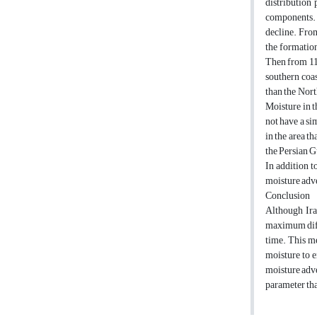
distribution 
components. 
decline. From
the formation
Then from 11 
southern coas
than the Nort
Moisture in t
not have a si
in the area t
the Persian G
In addition t
moisture advec
Conclusion
Although Ira
maximum diffe
time. This me
moisture to e
moisture adve
parameter tha