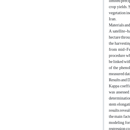
limited preci
crop yields. 
vegetation i
Iran.
Materials an
A satellite-
hectare throu
the harvestin
from mid-Feb
procedure, w
be linked wit
of the phenol
measured data
Results and 
Kappa coeffic
was assessed
determinatio
stem elongati
results revea
the main fact
modeling for
regression co