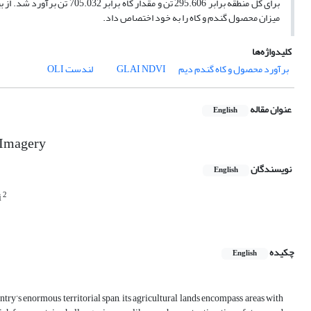
برای کل منطقه برابر 295.606 تن و مقدار کاه برابر 705.032 تن برآورد شد. از بین مراحل مختلف رشد گیاه نیز مرحلة تشکیل گل‌آذین با 65 .0R
میزان محصول گندم و کاه را به خود اختصاص داد.
کلیدواژه‌ها
برآورد محصول و کاه گندم دیم
NDVI
GLAI
لندست OLI
عنوان مقاله
English
 Imagery
نویسندگان
English
2
i
چکیده
English
try’s enormous territorial span, its agricultural lands encompass areas with