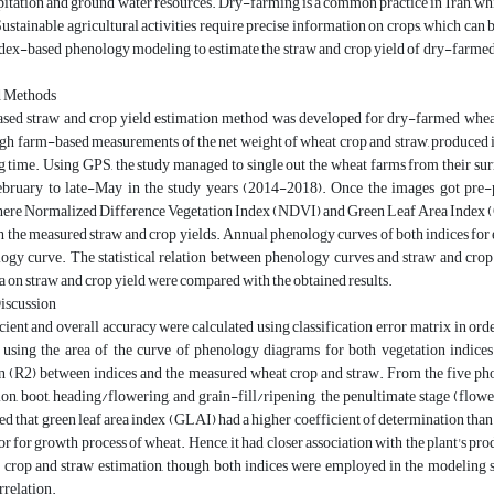
pitation and ground water resources. Dry-farming is a common practice in Iran, whic
Sustainable agricultural activities require precise information on crops, which ca
ndex-based phenology modeling to estimate the straw and crop yield of dry-farm
d Methods
based straw and crop yield estimation method was developed for dry-farmed whea
gh farm-based measurements of the net weight of wheat crop and straw, produced i
g time. Using GPS, the study managed to single out the wheat farms from their sur
ruary to late-May in the study years (2014-2018). Once the images got pre-pro
here Normalized Difference Vegetation Index (NDVI) and Green Leaf Area Index (
h the measured straw and crop yields. Annual phenology curves of both indices for ea
ogy curve. The statistical relation between phenology curves and straw and crop y
 on straw and crop yield were compared with the obtained results.
Discussion
ient and overall accuracy were calculated using classification error matrix in orde
, using the area of the curve of phenology diagrams for both vegetation indices 
n (R2) between indices and the measured wheat crop and straw. From the five pho
on, boot, heading/flowering, and grain-fill/ripening, the penultimate stage (flow
led that green leaf area index (GLAI) had a higher coefficient of determination than
or for growth process of wheat. Hence, it had closer association with the plant'
 crop and straw estimation, though both indices were employed in the modeling si
rrelation.