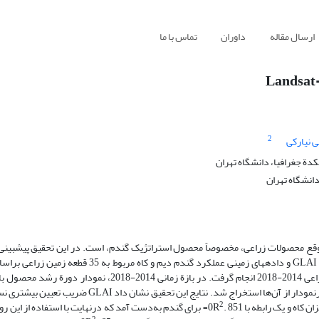
ارسال مقاله
داوران
تماس با ما
2
 نیارکی
ة جغرافیا، دانشگاه تهران
انشگاه تهران
به‌موقع محصولات زراعی، مخصوصاً محصول استراتژیک گندم، است. در این تحقیق پیش‏بین
دیم در بخشی از شهرستان گیلان‏غرب با استفاده از شاخص‏های گیاهی NDVI و GLAI و داده‏های زمینی عملکرد گ
رگرسیون چندمتغیره بین شاخص‌های گیاهی و داده‌های زمینی در سال‌های زراعی 2014-2018 انجام گرفت. در بازة زما
شاخص رسم شد و پارامتر هندسی مربوط به منحنی رشد گیاه مانند مساحت زیرنمودار از آن‌ها استخراج شد. ن
2
کاه و یک رابطه با 851 .0R
= برای گندم به‌دست آمد که درنهایت با استفاده از این رو