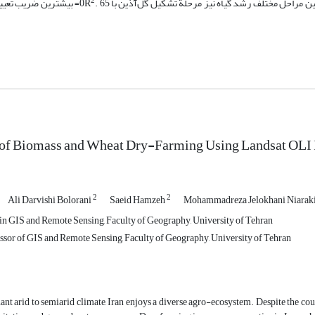
2
= بیشترین ضریب تعیی
 of Biomass and Wheat Dry-Farming Using Landsat OLI
2
2
Ali Darvishi Bolorani
Saeid Hamzeh
Mohammadreza Jelokhani Niarak
in GIS and Remote Sensing, Faculty of Geography, University of Tehran
ssor of GIS and Remote Sensing, Faculty of Geography, University of Tehran
nt arid to semiarid climate, Iran enjoys a diverse agro-ecosystem. Despite the coun