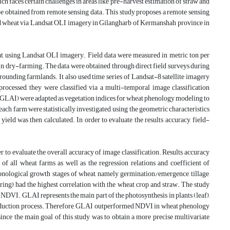
h faces certain challenges in areas like pre-harvest estimation of straw and
n be obtained from remote sensing data. This study proposes a remote sensing
ed wheat via Landsat OLI imagery in Gilangharb of Kermanshah province in
t, using Landsat OLI imagery. Field data were measured in metric ton per
n dry-farming. The data were obtained through direct field surveys during
rounding farmlands. It also used time series of Landsat-8 satellite imagery
cessed, they were classified via a multi-temporal image classification
GLAI) were adapted as vegetation indices for wheat phenology modeling to
ch farm were statistically investigated, using the geometric characteristics
ield was then calculated. In order to evaluate the results accuracy, field-
r to evaluate the overall accuracy of image classification. Results accuracy
of all wheat farms as well as the regression relations and coefficient of
nological growth stages of wheat, namely germination/emergence, tillage,
ering) had the highest correlation with the wheat crop and straw. The study
 NDVI. GLAI represents the main part of the photosynthesis in plants (leaf),
s production process. Therefore, GLAI outperformed NDVI in wheat phenology
nce the main goal of this study was to obtain a more precise multivariate