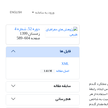
ورود به سامانه
ENGLISH
دوره 52، شماره 4
زمستان 1399
صفحه
589-604
فایل ها
XML
اصل مقاله
1.61 M
ی عملکرد گندم
سابقه مقاله
ندم دیم و کاه مربوط به 35 قطعه زمین زراعی براساس ایجاد رابطة
نی 2014-2018، نمودار دورة رشد محصول با استفاده از هر
هم رسانی
تایج این تحقیق نشان داد GLAI ضریب تعیین بیشتری نسبت به شاخص
ابط مقدار گندم