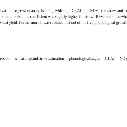
ivariate regression analysis along with both GLAI and NDVI, the straw and cr
 (about 0.8). This coefficient was slightly higher for straw (R2=0.865) than whe
wheat yield. Furthermore, it was revealed that out of the five phonological growth
ression
wheat crop and straw estimation
phonological stages
GLAI
ND