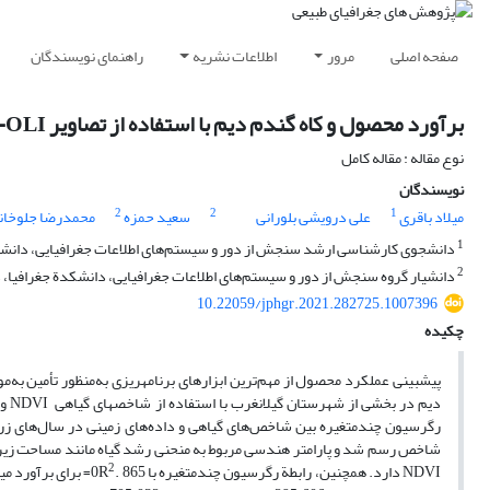
صفحه اصلی
مرور
اطلاعات نشریه
راهنمای نویسندگان
برآورد محصول و کاه گندم دیم با استفاده از تصاویر Landsat-OLI
نوع مقاله : مقاله کامل
نویسندگان
2
2
1
میلاد باقری
علی درویشی بلورانی
سعید حمزه
محمدرضا جلوخانی
1
دانشجوی کارشناسی ارشد سنجش از دور و سیستم‌های اطلاعات جغرافیایی، دانشکد
2
دانشیار گروه سنجش از دور و سیستم‌های اطلاعات جغرافیایی، دانشکدة جغرافیا، د
10.22059/jphgr.2021.282725.1007396
چکیده
پیش‏بینی عملکرد محصول از مهم‌ترین ابزارهای برنامه‏ریزی به‌منظور تأمین 
2
NDVI دارد. همچنین، رابطة رگرسیون چندمتغیره با 865 .0R
= برای برآورد میزان 