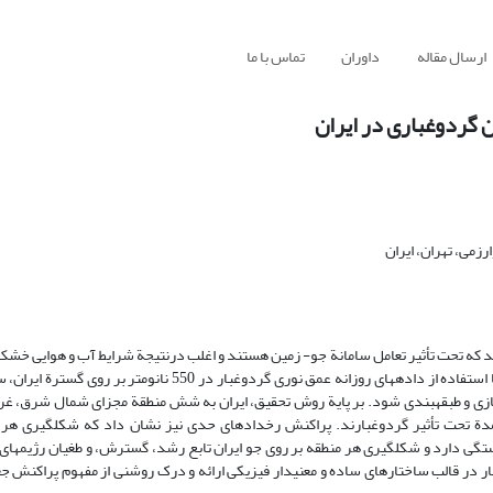
ارسال مقاله
داوران
تماس با ما
ن گردوغباری در ایران
زمی، تهران، ایران
 که تحت تأثیر تعامل سامانة جو- زمین هستند و اغلب درنتیجة شرایط آب و هوایی خشک 
باد ایجاد می‏شوند و مناطق حومه را تحت تأثیر قرار می‏دهند. در تحقیق حاضر، با استفاده از داده‏های روزانه عمق نوری گ
سازی و طبقه‏بندی شود. بر پایة روش تحقیق، ایران به شش منطقة‏‏ مجزای شمال شرق، غ
دة تحت تأثیر گردوغبارند. پراکنش رخدادهای حدی نیز نشان داد که شکل‏گیری هر ک
تگی دارد و شکل‏گیری هر منطقه بر روی جو ایران تابع رشد، گسترش، و طغیان رژیم‏های
 در قالب ساختارهای ساده‏ و معنی‏دار فیزیکی ارائه و درک روشنی از مفهوم پراکنش جغ