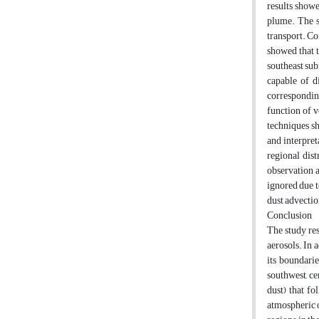
results showe
plume. The s
transport. Co
showed that t
southeast sub
capable of d
corresponding
function of v
techniques s
and interpret
regional dis
observation a
ignored due t
dust advectio
Conclusion
The study res
aerosols. In 
its boundarie
southwest, ce
dust) that fo
atmospheric o