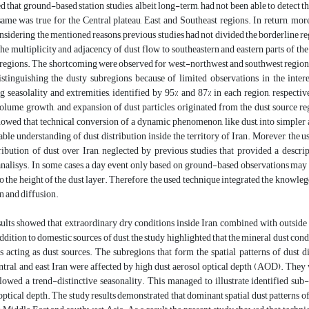
d that ground-based station studies, albeit long-term, had not been able to detect t
ame was true for the Central plateau, East and Southeast regions. In return, mor
nsidering the mentioned reasons, previous studies had not divided the borderline r
he multiplicity and adjacency of dust flow to southeastern and eastern parts of the 
regions. The shortcoming were observed for west-northwest and southwest regions, to
istinguishing the dusty subregions because of limited observations in the intere
 seasolality and extremities, identified by 95% and 87% in each region, respecti
olume, growth, and expansion of dust particles, originated from the dust source re
howed that technical conversion of a dynamic phenomenon, like dust, into simpler
able understanding of dust distribution inside the territory of Iran. Morever, the u
tribution of dust over Iran, neglected by previous studies that provided a des
nalisys. In some cases, a day event only based on ground-based observations may 
o the height of the dust layer. Therefore, the used technique integrated the knowl
n and diffusion.
ults showed that extraordinary dry conditions inside Iran, combined with outside
addition to domestic sources of dust, the study highlighted that the mineral dust co
s acting as dust sources. The subregions that form the spatial patterns of dust di
ntral, and east Iran were affected by high dust aerosol optical depth (AOD). They 
llowed a trend-distinctive seasonality. This managed to illustrate identified su
ptical depth. The study results demonstrated that dominant spatial dust patterns 