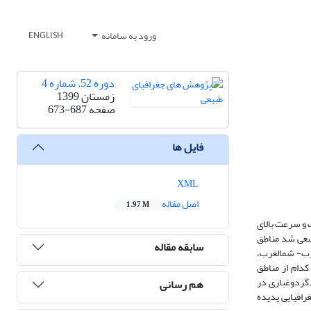
ورود به سامانه
ENGLISH
دوره 52، شماره 4
زمستان 1399
صفحه
673-687
فایل ها
XML
اصل مقاله
1.97 M
و سرعت ‏بالای
ردوغبار در 550 نانومتر بر روی گسترة ایران، سعی شد مناطق
سابقه مقاله
رب- شمال‏غرب،
دام از مناطق
 گردوغباری در
هم رسانی
رافیایی پدیده