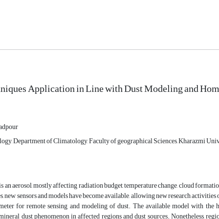
niques Application in Line with Dust Modeling and Homo
adpour
logy, Department of Climatology, Faculty of geographical Sciences, Kharazmi Unive
is an aerosol, mostly affecting radiation budget, temperature change, cloud formation
s, new sensors and models have become available, allowing new research activitie
meter for remote sensing and modeling of dust. The available model with the he
mineral dust phenomenon in affected regions and dust sources. Nonetheless, regiona