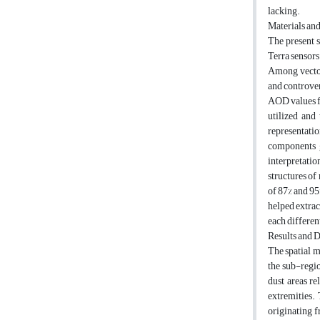
lacking.
Materials an
The present 
Terra sensors
Among vector
and controver
AOD values f
utilized and 
representatio
components g
interpretatio
structures of
of 87% and 95
helped extra
each different
Results and 
The spatial m
the sub-regio
dust areas re
extremities.
originating f