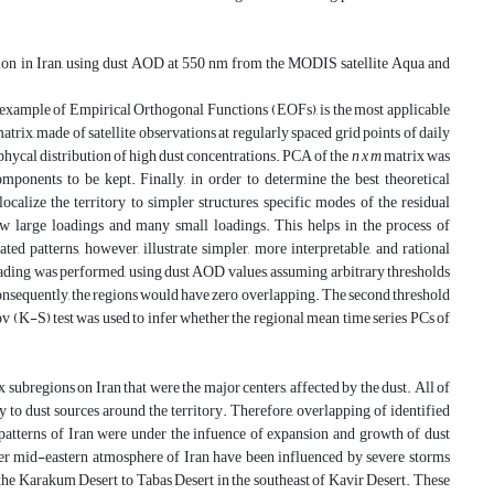
tion in Iran, using dust AOD at 550 nm from the MODIS satellite Aqua and
 example of Empirical Orthogonal Functions (EOFs), is the most applicable
atrix, made of satellite observations at regularly spaced grid points of daily
phycal distribution of high dust concentrations. PCA of the
n x m
matrix was
components to be kept. Finally, in order to determine the best theoretical
ocalize the territory to simpler structures, specific modes of the residual
 large loadings and many small loadings. This helps in the process of
ted patterns, however, illustrate simpler, more interpretable, and rational
loading was performed, using dust AOD values, assuming arbitrary thresholds
 Consequently, the regions would have zero overlapping. The second threshold
(K-S) test was used to infer whether the regional mean time series PCs of
subregions on Iran that were the major centers, affected by the dust. All of
to dust sources around the territory. Therefore, overlapping of identified
t patterns of Iran were under the infuence of expansion and growth of dust
ver mid-eastern atmosphere of Iran have been influenced by severe storms
the Karakum Desert to Tabas Desert in the southeast of Kavir Desert. These