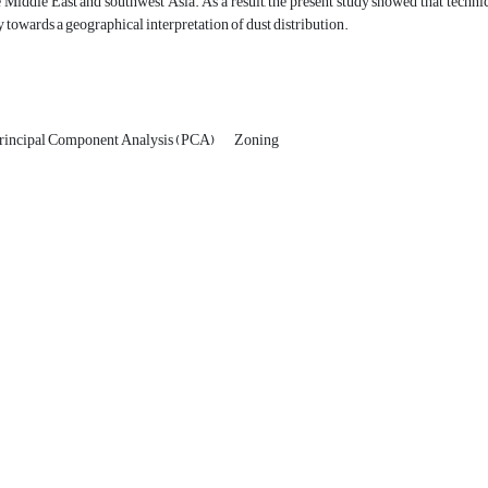
e Middle East and southwest Asia. As a result, the present study showed that techn
 towards a geographical interpretation of dust distribution.
rincipal Component Analysis (PCA)
Zoning