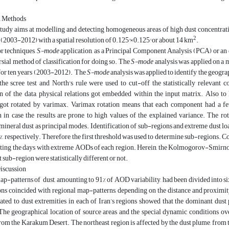
d Methods
study aims at modelling and detecting homogeneous areas of high dust concentra
2
 (2003-2012) with a spatial resolution of 0.125°×0.125° or about 14 km
.
 techniques,
S-mode
application, as a Principal Component Analysis (PCA) or an
sial method of classification for doing so. The
S-mode
analysis was applied on a m
or ten years (2003-2012). The
S-mode
analysis was applied to identify the geogra
the scree test and North's rule were used to cut-off the statistically relevant 
n of the data, physical relations got embedded within the input matrix. Also to l
ot rotated by varimax. Varimax rotation means that each component had a few
n in case the results are prone to high values of the explained variance. The rota
 mineral dust as principal modes. Identification of sub-regions and extreme dust 
%, respectively. Therefore, the first threshold was used to determine sub-regions.
cting the days with extreme AODs of each region. Herein, the Kolmogorov-Smirnov 
 sub-region were statistically different or not.
Discussion
ap-patterns of dust, amounting to 91% of AOD variability, had been divided into six 
ns coincided with regional map-patterns, depending on the distance and proximity 
lated to dust extremities in each of Iran’s regions showed that the dominant dus
 The geographical location of source areas and the special dynamic conditions o
rom the Karakum Desert. The northeast region is affected by the dust plume, from 