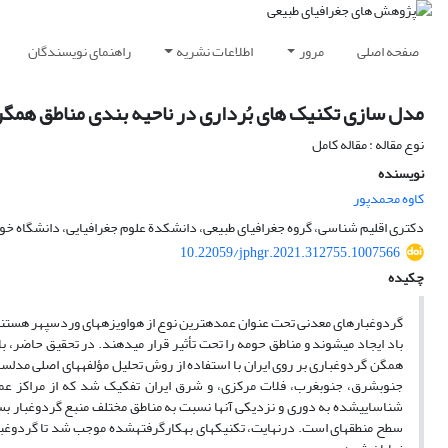
صفحه اصلی
مرور
اطلاعات نشریه
راهنمای نویسندگان
مدل‏ سازی تکنیک‏ های بُرداری در ناحیه‏ بندی مناطق همگ
نوع مقاله : مقاله کامل
نویسنده
کاوه محمدپور
دکتری اقلیم‏ شناسی، گروه جغرافیای طبیعی، دانشکدة علوم جغرافیایی، دانشگاه خوار
10.22059/jphgr.2021.312755.1007566
چکیده
گردوغبارهای معدنی تحت عنوان عمده‏ترین نوع از هواویزه‏های وردسپهر هستند
همگن گردوغباری بر روی ایران با استفاده از روش تحلیل مؤلفه‏های اصلی مدل‏
جنوب‏شرق، جنوب‏غرب، فلات مرکزی، و شرق ایران تفکیک شد که از مراکز عم
شناسایی‏شده به دوری و نزدیکی آن‏ها نسبت به مناطق مختلف منبع گردوغبار بس
سطح منطقه‏ای است. درنهایت، تکنیک‏های به‏کارگرفته‏شده موجب شد تا گردوغبار