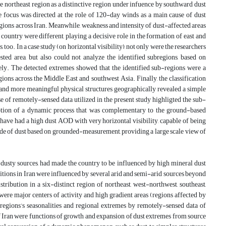
he northeast region as a distinctive region under infuence by southward dust
e focus was directed at the role of 120-day winds as a main cause of dust
egions across Iran. Meanwhile, weakness and intensity of dust-affected areas
country were different, playing a decisive role in the formation of east and
o. In a case study (on horizontal visibility), not only were the researchers
sted area, but also could not analyze the identified subregions, based on
vely. The detected extremes showed that the identified sub-regions were a
gions across the Middle East and southwest Asia. Finally, the classification
 and more meaningful physical structures geographically revealed a simple
se of remotely-sensed data utilized in the present study highligted the sub-
cription of a dynamic process that was complementary to the ground-based
have had a high dust AOD with very horizontal visibility, capable of being
egde of dust based on grounded-measurement, providing a large scale view of
 dusty sources, had made the country to be influenced by high mineral dust
nditions in Iran were influenced by several arid and semi-arid sources beyond
stribution in a six-distinct region of northeast, west-northwest, southeast,
were major centers of activity and high gradient areas (regions affected by
b-regions’s seasonalities and regional extremes by remotely-sensed data of
of Iran were functions of growth and expansion of dust extremes from source