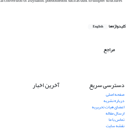
ical conversion of a dynamic phenomenon, such as dust, to simpler structures
کلیدواژه‌ها
English
مراجع
دسترسی سریع
آخرین اخبار
صفحه اصلی
درباره نشریه
اعضای هیات تحریریه
ارسال مقاله
تماس با ما
نقشه سایت