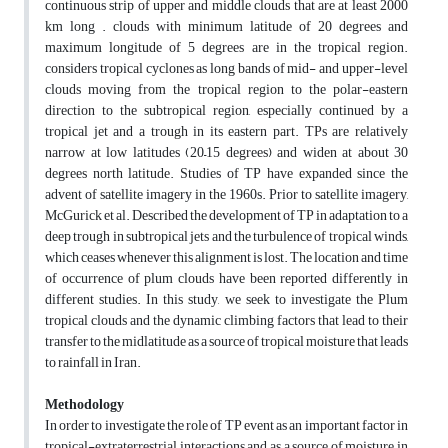
continuous strip of upper and middle clouds that are at least 2000
km long . clouds with minimum latitude of 20 degrees and
maximum longitude of 5 degrees are in the tropical region.
considers tropical cyclones as long bands of mid- and upper-level
clouds moving from the tropical region to the polar-eastern
direction to the subtropical region, especially continued by a
tropical jet and a trough in its eastern part. TPs are relatively
narrow at low latitudes (20–15 degrees) and widen at about 30
degrees north latitude. Studies of TP have expanded since the
advent of satellite imagery in the 1960s. Prior to satellite imagery,
McGurick et al. Described the development of TP in adaptation to a
deep trough in subtropical jets and the turbulence of tropical winds,
which ceases whenever this alignment is lost. The location and time
of occurrence of plum clouds have been reported differently in
different studies. In this study, we seek to investigate the Plum
tropical clouds and the dynamic climbing factors that lead to their
transfer to the midlatitude as a source of tropical moisture that leads
to rainfall in Iran.
Methodology
In order to investigate the role of TP event as an important factor in
tropical-extraterrestrial interactions and as a source of moisture in