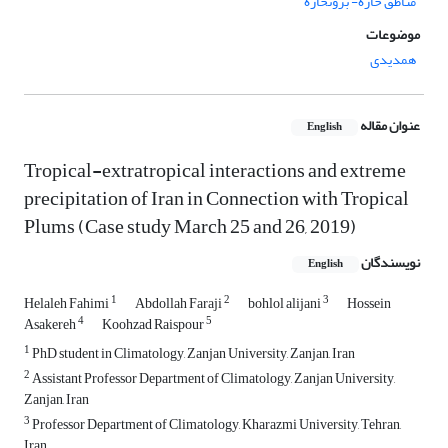
مناطق حاره‏- برون‏حاره
موضوعات
همدیدی
عنوان مقاله
English
Tropical-extratropical interactions and extreme
precipitation of Iran in Connection with Tropical
Plums (Case study March 25 and 26, 2019)
نویسندگان
English
1
2
3
Helaleh Fahimi
Abdollah Faraji
bohlol alijani
Hossein
4
5
Asakereh
Koohzad Raispour
1
PhD student in Climatology, Zanjan University, Zanjan, Iran
2
Assistant Professor Department of Climatology, Zanjan University,
Zanjan, Iran
3
Professor Department of Climatology, Kharazmi University, Tehran,
Iran