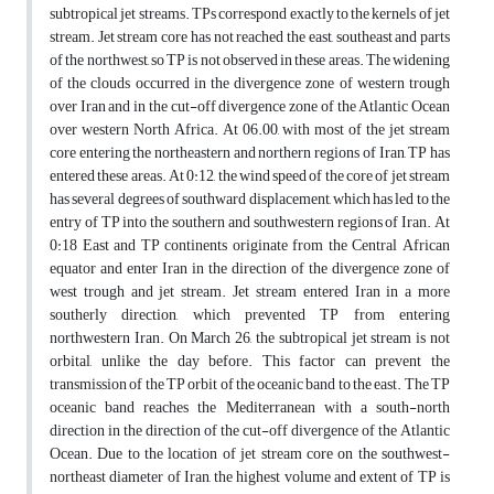
subtropical jet streams. TPs correspond exactly to the kernels of jet
stream. Jet stream core has not reached the east, southeast and parts
of the northwest, so TP is not observed in these areas. The widening
of the clouds occurred in the divergence zone of western trough
over Iran and in the cut-off divergence zone of the Atlantic Ocean
over western North Africa. At 06.00, with most of the jet stream
core entering the northeastern and northern regions of Iran, TP has
entered these areas. At 0:12, the wind speed of the core of jet stream
has several degrees of southward displacement, which has led to the
entry of TP into the southern and southwestern regions of Iran. At
0:18 East and TP continents originate from the Central African
equator and enter Iran in the direction of the divergence zone of
west trough and jet stream. Jet stream entered Iran in a more
southerly direction, which prevented TP from entering
northwestern Iran. On March 26, the subtropical jet stream is not
orbital, unlike the day before. This factor can prevent the
transmission of the TP orbit of the oceanic band to the east. The TP
oceanic band reaches the Mediterranean with a south-north
direction in the direction of the cut-off divergence of the Atlantic
Ocean. Due to the location of jet stream core on the southwest-
northeast diameter of Iran, the highest volume and extent of TP is