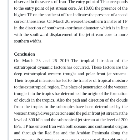
observed in these areas of Iran. The entry point of TP corresponds
to the entry point of jet stream core. At 18:00, the presence of the
highest TP on the northeast of Iran indicates the presence of a speed
core on these areas. On March 26, we see the southern transfer of TP
in the direction of southwest-northeast diameter, which is in line
with the southward displacement of the jet stream core to more
southern widths.
Conclusion
On March 25 and 26 ,2019 The tropical intrusion of the
extratropical dynamic factors has occurred. These factors are the
deep extratropical western troughs and polar front jet streams.
Their tropical intrusion has led to the transfer of tropical moisture
to the extratropical region. The place of penetration of the western
troughs into the tropics has determined the origin of the formation
of clouds in the tropics. Also, the path and direction of the clouds
from the tropics to the subtropics have been determined by the
western trough divergence zone and the polar front jet stream at the
level of 300 hPa and the subtropical jet stream at the level of 200
hPa. TP has entered Iran with both oceanic and continental origins
and through the Red Sea and the Arabian Peninsula along the
western trough divergence zone and speed core of the subtropical