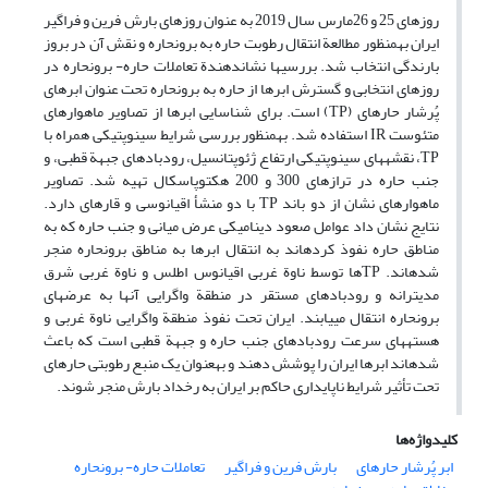
روزهای 25 و 26مارس سال 2019 به عنوان‏ روزهای بارش فرین و فراگیر
ایران به‏منظور مطالعة انتقال رطوبت حاره به برون‏حاره و نقش آن در بروز
بارندگی انتخاب شد. بررسی‏ها نشان‏دهندة تعاملات حاره- برون‏حاره در
روزهای انتخابی و گسترش ابرها از حاره به برون‏حاره تحت عنوان ابرهای
پُرشار حاره‏ای (TP) است. برای شناسایی ابرها از تصاویر ماهواره‏ای
متئوست IR استفاده شد. به‏منظور بررسی شرایط سینوپتیکی همراه با
TP، نقشه‏های سینوپتیکی ارتفاع ژئوپتانسیل، رودبادهای جبهة قطبی، و
جنب حاره در ترازهای 300 و 200 هکتوپاسکال تهیه شد. تصاویر
ماهواره‏ای نشان از دو باند TP با دو منشأ اقیانوسی و قاره‏ای دارد.
نتایج نشان داد عوامل صعود دینامیکی عرض میانی و جنب حاره که به
مناطق حاره نفوذ کرده‏اند به انتقال ابرها به مناطق برون‏حاره منجر
شده‏اند. TPها توسط ناوة غربی اقیانوس اطلس و ناوة غربی شرق
مدیترانه و رودبادهای مستقر در منطقة واگرایی آن‏ها به عرض‏های
برون‏حاره انتقال می‏یابند. ایران تحت نفوذ منطقة واگرایی ناوة غربی و
هسته‏های سرعت رودبادهای جنب‏ حاره و جبهة ‏قطبی است که باعث
شده‏اند ابرها ایران را پوشش دهند و به‏عنوان یک منبع رطوبتی حاره‏ای
تحت تأثیر شرایط ناپایداری حاکم بر ایران به رخداد بارش منجر شوند.
کلیدواژه‌ها
ابر پُرشار حاره‏ای
بارش فرین و فراگیر
تعاملات حاره‏- برون‏حاره