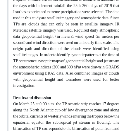
the days with inclement rainfall, the 25th, 26th days of 2019 that
Iran has experienced extreme precipitation were selected. The data
used in this study are satellite imagery and atmospheric data. Since
TPs are clouds that can only be seen in satellite imagery, IR
Meteosat satellite imagery was used. Required daily atmospheric
data, geopotential height (in meters), wind speed (in meters per
second) and wind direction were used on an hourly time scale. The
origin, path and direction of the clouds were identified using
satellite images. In order to identify synoptic patterns at the time of
TP occurrence, synoptic maps of geopotential height and jet stream
for atmospheric indices (200 and 300 hPa) were drawn in GRADS
environment using ERA5 data. Also, combined images of clouds
with geopotential height and tornadoes were used for better
investigation.
Results and discussion
On March 25, at 0:00 a.m., the TP oceanic strip reaches 17 degrees
along the North Atlantic cut-off low divergence zone, and along
the orbital currents of westerly winds entering the tropics below the
equatorial equator the subtropical jet stream is flowing. The
bifurcation of TP corresponds to the bifurcation of polar front and