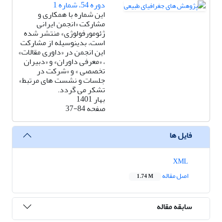
دوره 54، شماره 1
این شماره با همکاری و
مشارکت «انجمن ایرانی
ژئومورفولوژی» منتشر شده
است، بدینوسیله از مشارکت
این انجمن در «داوری مقالات»
، «معرفی داوران» و «دبیران
تخصصی » و «شرکت در
جلسات و نشست های مرتبط»
تشکر می گردد.
بهار 1401
صفحه
37-84
فایل ها
XML
اصل مقاله
1.74 M
سابقه مقاله