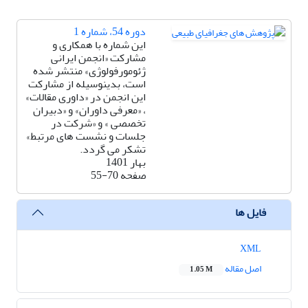
دوره 54، شماره 1
این شماره با همکاری و
مشارکت «انجمن ایرانی
ژئومورفولوژی» منتشر شده
است، بدینوسیله از مشارکت
این انجمن در «داوری مقالات»
، «معرفی داوران» و «دبیران
تخصصی » و «شرکت در
جلسات و نشست های مرتبط»
تشکر می گردد.
بهار 1401
صفحه
55-70
فایل ها
XML
اصل مقاله
1.05 M