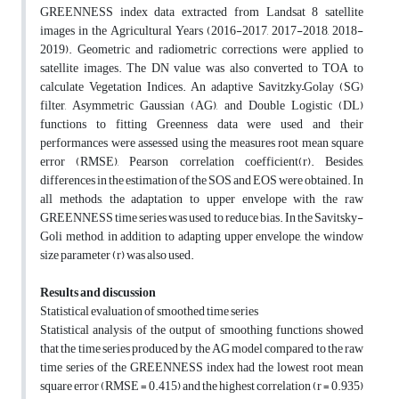
GREENNESS index data extracted from Landsat 8 satellite
images in the Agricultural Years (2016-2017, 2017-2018, 2018-
2019). Geometric and radiometric corrections were applied to
satellite images. The DN value was also converted to TOA to
calculate Vegetation Indices. An adaptive Savitzky–Golay (SG)
filter, Asymmetric Gaussian (AG), and Double Logistic (DL)
functions to fitting Greenness data were used and their
performances were assessed using the measures root mean square
error (RMSE), Pearson correlation coefficient(r). Besides,
differences in the estimation of the SOS and EOS were obtained. In
all methods, the adaptation to upper envelope with the raw
GREENNESS time series was used to reduce bias. In the Savitsky-
Goli method, in addition to adapting upper envelope, the window
size parameter (r) was also used.
Results and discussion
Statistical evaluation of smoothed time series
Statistical analysis of the output of smoothing functions showed
that the time series produced by the AG model compared to the raw
time series of the GREENNESS index had the lowest root mean
square error (RMSE = 0.415) and the highest correlation (r = 0.935)