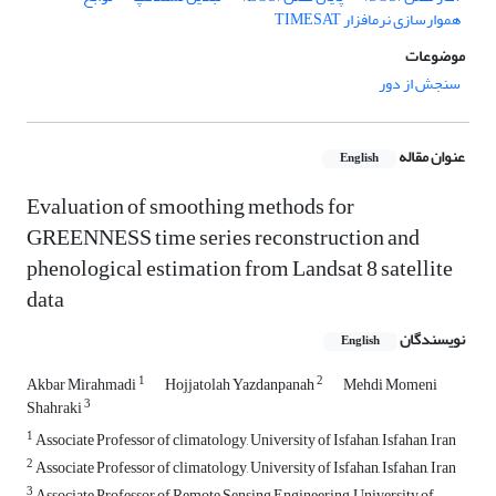
هموارسازی نرم‏افزار TIMESAT
موضوعات
سنجش از دور
عنوان مقاله
English
Evaluation of smoothing methods for
GREENNESS time series reconstruction and
phenological estimation from Landsat 8 satellite
data
نویسندگان
English
1
2
Akbar Mirahmadi
Hojjatolah Yazdanpanah
Mehdi Momeni
3
Shahraki
1
Associate Professor of climatology, University of Isfahan, Isfahan, Iran
2
Associate Professor of climatology, University of Isfahan, Isfahan, Iran
3
Associate Professor of Remote Sensing Engineering, University of