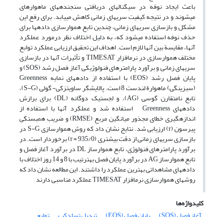
باعث ایجاد نوفه در سیگنال‏های دریافتی سنجنده‏های ماهواره‏‏ای
می‏شوند و در نتیجه کیفیت سری‏های زمانی کاهش می‏یابد. برای رفع این
مشکل و بازسازی سری‏های زمانی، چندین تابع هموارسازی داده‏ها برای
حذف نوفه استفاده می‏شود که، به دلیل اختلاف نظر درمورد عملکرد
آن‏ها، مقایسة بین آن‏ها لازم است. اهداف این تحقیق ارزیابی عملکرد توابع
مختلف هموارسازی در نرم‏افزار TIMESAT و تأثیرات آن‏ها در بازسازی
سری‏های زمانی و برآورد پارامترهای فنولوژیکی آغاز فصل رشد (SOS) و
پایان فصل رشد (EOS) با استفاده از داده‏های نمایه Greenness
(سبزینگی) ماهوارة لندست 8 است. پالایشگر ساویتزکی- گولی (S-G)،
تابع نامتقارن گوسی (AG)، و لجستیک دوگانه (DL) برای برازش
داده‏های Greenness استفاده شد و عملکرد آن‏ها با استفاده از
اندازه‏گیری خطای مجذور میانگین مربع (RMSE) و ضریب همبستگی
پیرسون (r) ارزیابی شد. نتایج نشان داد که روش هموارسازی S-G در
بازسازی سری‏های زمانی از دقت بیشتری (935/0 = r) برخوردار است. در
برآورد پارامترهای فنولوژی، تابع هموارساز DL در برآورد آغاز فصل و
تابع هموارساز AG در برآورد پایان فصل به‏ترتیب با 8 و 14 روز اختلاف با
داده‏های مشاهداتی بهترین عملکرد را داشتند. این مطالعه نشان داد که
روش‏های هموارسازی نرم‏افزار TIMESAT عملکرد مناسبی دارند
کلیدواژه‌ها
آغاز فصل (SOS)
پایان فصل (EOS)
تبدیل تسلدکپ
توابع