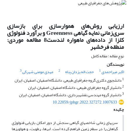
ارزیابی روش‌های هموارسازی برای بازسازی
سری‌زمانی نمایه‌ گیاهی Greenness و برآورد فنولوژی
کلزا از داده‌های ماهواره لندست8 مطالعه موردی:
منطقه فرخشهر
نوع مقاله : مقاله کامل
نویسندگان
3
2
1
اکبر میراحمدی
حجت اله یزدان پناه
مهدی مومنی شهرکی
1
دانشجوی دکتری گروه جغرافیای طبیعی، دانشگاه اصفهان، اصفهان، ایران
2
دانشیار گروه جغرافیای طبیعی، دانشگاه اصفهان، اصفهان، ایران
3
دانشیار گروه مهندسی نقشه‏برداری، دانشگاه اصفهان، اصفهان، ایران
10.22059/jphgr.2022.327272.1007633
چکیده
سری‏های زمانی شاخص‏های گیاهی سنجش از دور امکان بازیابی فنولوژی
گیاهان را در سطح زمین فراهم کرده است. ابرها، رطوبت، و هواویزها