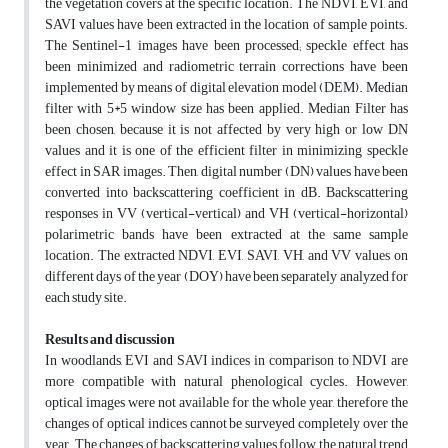
the vegetation covers at the specific location. The NDVI, EVI, and
SAVI values have been extracted in the location of sample points.
The Sentinel-1 images have been processed; speckle effect has
been minimized and radiometric terrain corrections have been
implemented by means of digital elevation model (DEM). Median
filter with 5*5 window size has been applied. Median Filter has
been chosen, because it is not affected by very high or low DN
values and it is one of the efficient filter in minimizing speckle
effect in SAR images. Then, digital number (DN) values have been
converted into backscattering coefficient in dB. Backscattering
responses in VV (vertical-vertical) and VH (vertical-horizontal)
polarimetric bands have been extracted at the same sample
location. The extracted NDVI, EVI, SAVI, VH, and VV values on
different days of the year (DOY) have been separately analyzed for
each study site.
Results and discussion
In woodlands, EVI and SAVI indices in comparison to NDVI are
more compatible with natural phenological cycles. However,
optical images were not available for the whole year, therefore the
changes of optical indices cannot be surveyed completely over the
year. The changes of backscattering values follow the natural trend