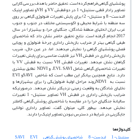
پوشش‏های گیاهی فراهم کرده است. تحقیق حاضر با هدف بررسی کارایی
تصاویر رادار قطبی سنتینل
-
1 در دو قطبش VV و VHو تصاویر اپتیک
(لندست- 8 و سنتینل- 2) برای پایش تغییرات فنولوژی گیاهی بر روی
سه منطقه با شرایط محیطی و اکوسیستمی مختلف در جنوب و جنوب
‏غرب ایران (نخل‏های منطقة شادگان، جنگل‏های حرا، و بیشه‏زار) در سال
2017 انجام گرفته است. نتایج
تحقیق حاضر نشان داد که شاخص‏های
طیفی گیاهی بهتر از ضرایب بازپخش راداری چرخة فنولوژی و پویایی
فصلی پوشش‏های گیاهی را نمایش می‏دهند. اما، در عین حال، ضریب
بازپخش راداری در قطبش VH نیز قابلیت مناسبی برای پایش تغییرات
گیاهان نشان می‏دهد. تغییرات قطبش VH نسبت به قطبش VV با
تغییرات شاخص‏های گیاهی شامل EVI، SAVI، و NDVI تطابق بیشتری
دارد. نتایج همچنین بیانگر این مطلب است که شاخص SAVIو EVI
نسبت به NDVIروند مراحل اولیة فنولوژیکی را برای بیشه‏زارها و
نخل‏های شادگان به واقعیت زمینی نزدیک‏تر نشان می‏دهد. درصورتی‏که
ضرایب بازپخش راداری در قطبش VH تصاویر سنتینل- 1 تغییرات
سالیانة جنگل‏های حرا را در مقایسه با شاخص‏های پوشش گیاهی کامل‏تر
نمایش می‏دهد. به‏‏طور کلی، می‏توان گفت، تصاویر راداری توانایی
جای‏گزینی در شرایط در دسترس نبودن تصاویر اپتیک را دارند.
کلیدواژه‌ها
سنتینل- 1
لندست- 8
شاخص‏های پوشش گیاهی
EVI
SAVI