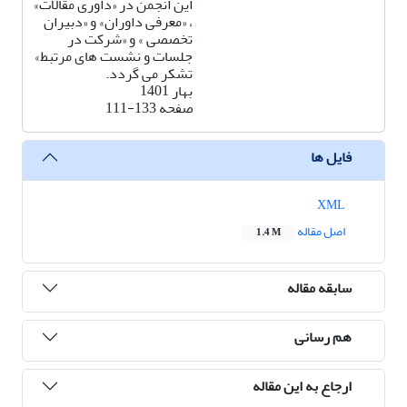
این انجمن در «داوری مقالات»
، «معرفی داوران» و «دبیران
تخصصی » و «شرکت در
جلسات و نشست های مرتبط»
تشکر می گردد.
بهار 1401
صفحه
111-133
فایل ها
XML
اصل مقاله
1.4 M
سابقه مقاله
هم رسانی
ارجاع به این مقاله