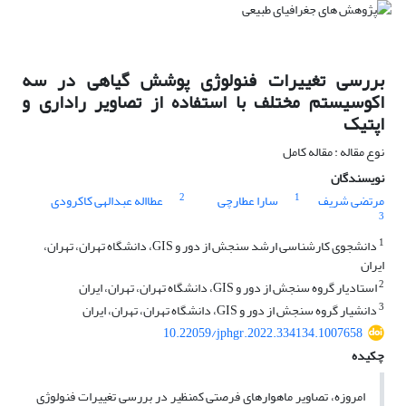
بررسی تغییرات فنولوژی پوشش گیاهی در سه
اکوسیستم‏ مختلف با استفاده از تصاویر راداری و
اپتیک
نوع مقاله : مقاله کامل
نویسندگان
2
1
مرتضی شریف
سارا عطارچی
عطااله عبدالهی کاکرودی
3
1
دانشجوی کارشناسی ارشد سنجش از دور و GIS، دانشگاه تهران، تهران،
ایران
2
استادیار گروه سنجش از دور و GIS، دانشگاه تهران، تهران، ایران
3
دانشیار گروه سنجش از دور و GIS، دانشگاه تهران، تهران، ایران
10.22059/jphgr.2022.334134.1007658
چکیده
امروزه، تصاویر ماهواره‏ای فرصتی کم‏نظیر در بررسی تغییرات فنولوژی