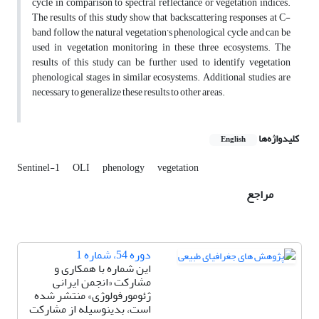
cycle in comparison to spectral reflectance or vegetation indices.
The results of this study show that backscattering responses at C-
band follow the natural vegetation’s phenological cycle and can be
used in vegetation monitoring in these three ecosystems. The
results of this study can be further used to identify vegetation
phenological stages in similar ecosystems. Additional studies are
necessary to generalize these results to other areas.
کلیدواژه‌ها
English
Sentinel-1
OLI
phenology
vegetation
مراجع
دوره 54، شماره 1
این شماره با همکاری و
مشارکت «انجمن ایرانی
ژئومورفولوژی» منتشر شده
است، بدینوسیله از مشارکت