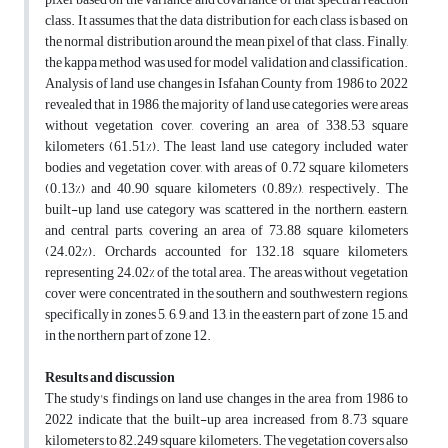
class. It assumes that the data distribution for each class is based on
the normal distribution around the mean pixel of that class. Finally,
the kappa method was used for model validation and classification.
Analysis of land use changes in Isfahan County from 1986 to 2022
revealed that in 1986, the majority of land use categories were areas
without vegetation cover, covering an area of 338.53 square
kilometers (61.51%). The least land use category included water
bodies and vegetation cover, with areas of 0.72 square kilometers
(0.13%) and 40.90 square kilometers (0.89%), respectively. The
built-up land use category was scattered in the northern, eastern,
and central parts, covering an area of 73.88 square kilometers
(24.02%). Orchards accounted for 132.18 square kilometers,
representing 24.02% of the total area. The areas without vegetation
cover were concentrated in the southern and southwestern regions,
specifically in zones 5, 6, 9, and 13, in the eastern part of zone 15, and
in the northern part of zone 12.
Results and discussion
The study's findings on land use changes in the area from 1986 to
2022 indicate that the built-up area increased from 8.73 square
kilometers to 82.249 square kilometers. The vegetation covers also