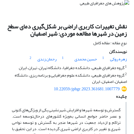
نقش تغییرات کاربری اراضی بر شکل‌گیری دمای سطح
زمین در شهرها مطالعه موردی: شهر اصفهان
نوع مقاله : مقاله کامل
نویسندگان
2
1
1
زهره روکی
حسین محمدی
رحمان زندی
1
گروه جغرافیای طبیعی، دانشکده جغرافیا، دانشگاه تهران، تهران، ایران
2
گروه جغرافیای طبیعی، دانشکده علوم جغرافیایی و برنامه ریزی، دانشگاه
اصفهان، اصفهان، ایران
10.22059/jphgr.2023.361681.1007779
چکیده
گسترش و توسعه شهرها و افزایش شهرنشینی یکی از ویژگی‌های کنونی
و عصر حاضر جوامع انسانی به‌ویژه کشورهای درحال‌توسعه است.
تراکم و ازدیاد جمعیت در شهرها منجر به گسترش و توسعه نواحی
شهری و تغییر در کاربری اراضی شهری گردیده است. در این تحقیق با