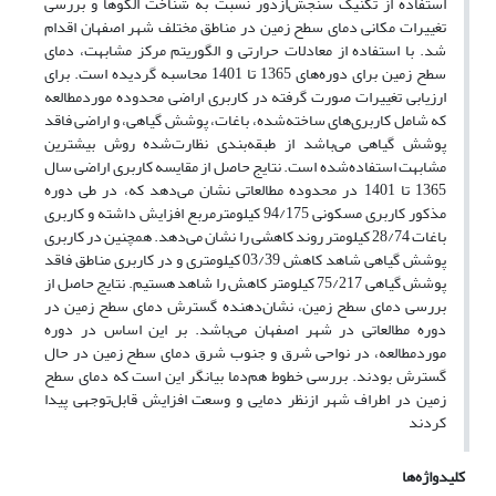
استفاده از تکنیک سنجش‌ازدور نسبت به شناخت الگوها و بررسی
تغییرات مکانی دمای سطح زمین در مناطق مختلف شهر اصفهان اقدام
شد. با استفاده از معادلات حرارتی و الگوریتم مرکز مشابهت، دمای
سطح زمین برای دوره‌های 1365 تا 1401 محاسبه گردیده است. برای
ارزیابی تغییرات صورت گرفته در کاربری اراضی محدوده موردمطالعه
که شامل کاربری‌های ساخته‌شده، باغات، پوشش گیاهی، و اراضی فاقد
پوشش گیاهی می‌باشد از طبقه‌بندی نظارت‌شده روش بیشترین
مشابهت استفاده‌شده است. نتایج حاصل از مقایسه کاربری اراضی سال
1365 تا 1401 در محدوده مطالعاتی نشان می‌دهد که، در طی دوره
مذکور کاربری مسکونی 94/175 کیلومترمربع افزایش داشته و کاربری
باغات 28/74 کیلومتر روند کاهشی را نشان می‌دهد. همچنین در کاربری
پوشش گیاهی شاهد کاهش 03/39 کیلومتری و در کاربری مناطق فاقد
پوشش گیاهی 75/217 کیلومتر کاهش را شاهد هستیم. نتایج حاصل از
بررسی دمای سطح زمین، نشان‌دهنده گسترش دمای سطح زمین در
دوره مطالعاتی در شهر اصفهان می‌باشد. بر این اساس در دوره
موردمطالعه، در نواحی شرق و جنوب شرق دمای سطح زمین در حال
گسترش بودند. بررسی خطوط هم‌دما بیانگر این است که دمای سطح
زمین در اطراف شهر ازنظر دمایی و وسعت افزایش قابل‌توجهی پیدا
کردند
کلیدواژه‌ها