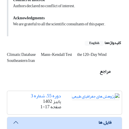
Authors declared no conflict of interest.
Acknowledgments
We are grateful to all the scientific consultants of this paper.
کلیدواژه‌ها
English
Climatic Database
Mann-Kendall Test
the 120-Day Wind
Southeastern Iran
مراجع
دوره 55، شماره 3
پاییز 1402
صفحه
1-17
فایل ها