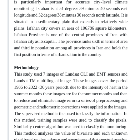
is particularly important for accurate city-level climate
monitoring. Isfahan is at 51 degrees 39 minutes 40 seconds east
longitude and 32 degrees 38 minutes 30 seconds north latitude. It is
situated in a sedimentary plain that extends to relatively wide
plains. Isfahan city covers an area of 106,786 square kilometers.
Isfahan Province is one of the central provinces of Iran, with
Isfahan city as its capital. The province ranks sixth in terms of area
and third in population among all provinces in Iran and holds the
first position in terms of urbanization in the country.
Methodology
This study used 7 images of Landsat OLI and EMT sensors and
Landsat TM multilingual image. These images cover the period
1986 to 2022 (36 years period); due to the intensity of heat in the
summer months, these images are for the summer months and then
to reduce and eliminate image errors, a series of preprocessing and
geometric and radiometric corrections were applied to the images.
The supervised method is then used to classify the information. In
this method, training samples were used to classify the pixels.
Similarity centers algorithm was used to classify the monitoring.
This method analyzes the value of bivariate and each unknown
pixel based on the variance and covariance of that spectral reaction