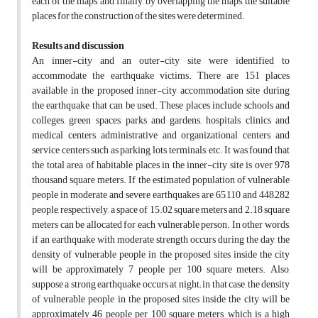
each of the maps, and finally, by overlapping the maps, the suitable
places for the construction of the sites were determined.
Results and discussion
An inner-city and an outer-city site were identified to
accommodate the earthquake victims. There are 151 places
available in the proposed inner-city accommodation site during
the earthquake that can be used. These places include schools and
colleges, green spaces, parks and gardens, hospitals, clinics and
medical centers, administrative and organizational centers, and
service centers such as parking lots, terminals, etc. It was found that
the total area of habitable places in the inner-city site is over 978
thousand square meters. If the estimated population of vulnerable
people in moderate and severe earthquakes are 65,110 and 448,282
people, respectively, a space of 15.02 square meters and 2.18 square
meters can be allocated for each vulnerable person. In other words,
if an earthquake with moderate strength occurs during the day, the
density of vulnerable people in the proposed sites inside the city
will be approximately 7 people per 100 square meters. Also,
suppose a strong earthquake occurs at night; in that case, the density
of vulnerable people in the proposed sites inside the city will be
approximately 46 people per 100 square meters, which is a high