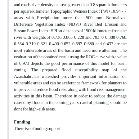
and roads, river density in areas greater than 0.8 square kilometers
per square kilometer, Topographic Wetness Index (TWI) 10.94 - 7
areas with Precipitation more than 500 mm, Normalized
Difference Vegetation Index (NDVI), River Bed, Erosion and
Stream Power Index (SPI) at distances of 1500 kilometers from the
river with weights of 0.736, 0.865, 0.228, and 703. 0, 0.388, 0.768,
0.564, 0.319, 0.321, 0.400, 0.652, 0.597, 0.680, and 0.432 are the
most vulnerable areas of the basin and need more attention. The
evaluation of the obtained result using the ROC curve with a value
of 0.973 depicts the good performance of this model for basin
zoning. The prepared flood susceptibility map of the
Azarshahrchai watershed provides important information on
vulnerable areas and can be a reference framework for planners to
improve and reduce flood risks along with flood risk management
activities in this basin. Therefore, in order to reduce the damage
caused by floods in the coming years, careful planning should be
done for high-risk areas.
Funding
There is no funding support.