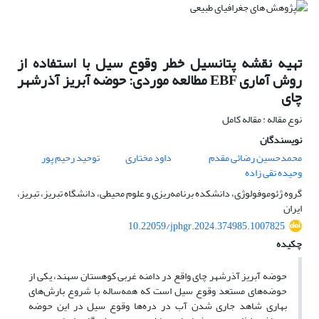
تهیه نقشه پتانسیل خطر وقوع سیل با استفاده از
روش آماری EBF مطالعه موردی: حوضه آبریز آذرشهر
چای
نوع مقاله : مقاله کامل
نویسندگان
محمدحسین رضائی مقدم
داود مختاری
توحید رحیم پور
وحیده تقی زاده
گروه ژئوموفولوژی، دانشکده برنامه‌ریزی و علوم محیطی، دانشگاه تبریز، تبریز،
ایران
10.22059/jphgr.2024.374985.1007825
چکیده
حوضه آبریز آذرشهر چای واقع در دامنه غربی کوهستان سهند، یکی از
حوضه‌های مستعد وقوع سیل است که همه‌ساله با شروع بارش‌های
بهاری شاهد جاری شدن آب در دره‌ها وقوع سیل در این حوضه