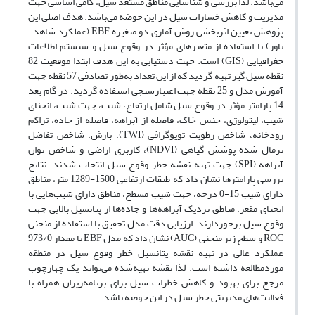
می‌باشد. لذا بررسی و شناسایی مناطق مستعد سیل، گامی اساسی جهت
مدیریت و کاهش خسارات سیل در این حوضه می‌باشد. هدف اصلی این
پژوهش تعیین اثربخشی روش آماری دو متغیره EBF (عملکرد شاهد-
باور) با استفاده از متغیرهای مؤثر در وقوع سیل و سیستم اطلاعات
جغرافیایی (GIS) است. جهت دستیابی به این هدف ابتدا موقعیت 82
نقطه سیل گیر تهیه گردید که از این تعداد به‌طور تصادفی 57 نقطه جهت
آموزش مدل و 25 نقطه جهت اعتبارسنجی استفاده گردید. در گام بعد
14 پارامتر مؤثر در وقوع سیل شامل ارتفاع، شیب، جهت شیب، انحنای
شیب، لیتولوژی، جنس خاک، فاصله از آبراهه، فاصله از جاده، تراکم
رودخانه، شاخص رطوبت توپوگرافی (TWI)، بارش، شاخص تفاضل
نرمال شده پوشش گیاهی (NDVI)، کاربری اراضی و شاخص توان
آبراهه (SPI) جهت تهیه نقشه خطر وقوع سیل انتخاب شدند. نتایج
بررسی پارامترها نشان داد که طبقات ارتفاعی 1500-1289 متر، مناطق
دارای شیب 15-0 درجه، جهت شیب مسطح، مناطق دارای شیب‌هایی با
انحنای مقعر، مناطق نزدیک آبراهه‌ها و جاده‌ها از پتانسیل بالایی جهت
وقوع سیل برخوردارند. ارزیابی دقت مدل تحقیق با استفاده از منحنی
ROC و سطح زیر منحنی (AUC) نشان داد که مدل EBF با مقدار 973/0
عملکرد عالی در تهیه نقشه پتانسیل خطر وقوع سیل در منطقه
موردمطالعه داشته است. لذا نقشه تهیه‌شده می‌تواند یک چهارچوب
مرجع برای بهبود و کاهش خطرات سیل برای برنامه‌ریزان همراه با
فعالیت‌های مدیریتی خطر سیل در این حوضه باشد.