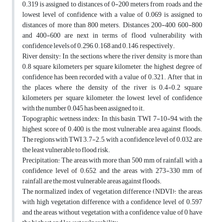
0.319 is assigned to distances of 0-200 meters from roads and the
lowest level of confidence with a value of 0.069 is assigned to
distances of more than 800 meters. Distances 200-400, 600-800
and 400-600 are next in terms of flood vulnerability with
confidence levels of 0.296, 0.168 and 0.146, respectively.
River density: In the sections where the river density is more than
0.8 square kilometers per square kilometer, the highest degree of
confidence has been recorded with a value of 0.321. After that, in
the places where the density of the river is 0.4-0.2 square
kilometers per square kilometer, the lowest level of confidence
with the number 0.045 has been assigned to it.
Topographic wetness index: In this basin, TWI 7-10-94, with the
highest score of 0.400, is the most vulnerable area against floods.
The regions with TWI 3.7-2.5, with a confidence level of 0.032, are
the least vulnerable to flood risk.
Precipitation: The areas with more than 500 mm of rainfall, with a
confidence level of 0.652, and the areas with 273-330 mm of
rainfall are the most vulnerable areas against floods.
The normalized index of vegetation difference (NDVI): the areas
with high vegetation difference with a confidence level of 0.597
and the areas without vegetation with a confidence value of 0 have