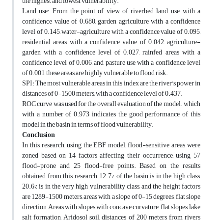
the highest and lowest vulnerability.
Land use: From the point of view of riverbed land use, with a
confidence value of 0.680, garden agriculture with a confidence
level of 0.145, water-agriculture with a confidence value of 0.095,
residential areas with a confidence value of 0.042, agriculture-
garden with a confidence level of 0.027, rainfed areas with a
confidence level of 0.006, and pasture use with a confidence level
of 0.001, these areas are highly vulnerable to flood risk.
SPI: The most vulnerable areas in this index are the river's power in
distances of 0-1500 meters, with a confidence level of 0.437.
ROC curve was used for the overall evaluation of the model. which
with a number of 0.973 indicates the good performance of this
model in the basin in terms of flood vulnerability.
Conclusion
In this research, using the EBF model, flood-sensitive areas were
zoned based on 14 factors affecting their occurrence, using 57
flood-prone and 25 flood-free points. Based on the results
obtained from this research, 12.7% of the basin is in the high class,
20.6% is in the very high vulnerability class, and the height factors
are 1289-1500 meters, areas with a slope of 0-15 degrees, flat slope
direction, Areas with slopes with concave curvature, flat slopes, lake
salt formation, Aridosol soil, distances of 200 meters from rivers