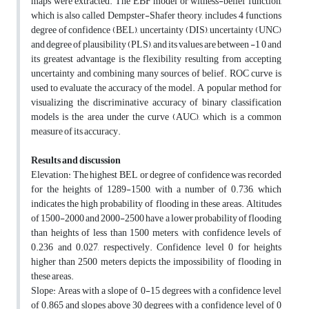
maps were extracted. The EBF model or witness-belief function,
which is also called Dempster-Shafer theory, includes 4 functions
degree of confidence (BEL), uncertainty (DIS), uncertainty (UNC)
and degree of plausibility (PLS), and its values are between -1 0 and
its greatest advantage is the flexibility resulting from accepting
uncertainty and combining many sources of belief. ROC curve is
used to evaluate the accuracy of the model. A popular method for
visualizing the discriminative accuracy of binary classification
models is the area under the curve (AUC), which is a common
measure of its accuracy.
Results and discussion
Elevation: The highest BEL or degree of confidence was recorded
for the heights of 1289-1500, with a number of 0.736, which
indicates the high probability of flooding in these areas. Altitudes
of 1500-2000 and 2000-2500 have a lower probability of flooding
than heights of less than 1500 meters, with confidence levels of
0.236 and 0.027, respectively. Confidence level 0 for heights
higher than 2500 meters depicts the impossibility of flooding in
these areas.
Slope: Areas with a slope of 0-15 degrees with a confidence level
of 0.865 and slopes above 30 degrees with a confidence level of 0