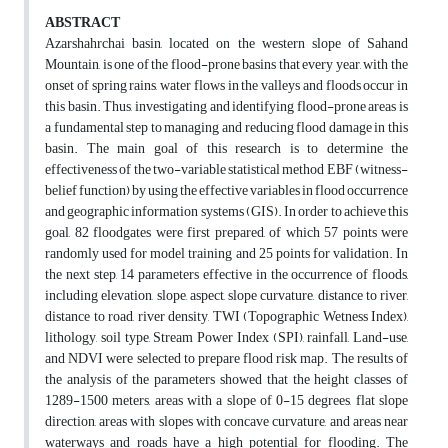
ABSTRACT
Azarshahrchai basin, located on the western slope of Sahand
Mountain, is one of the flood-prone basins that every year, with the
onset of spring rains, water flows in the valleys and floods occur in
this basin. Thus, investigating and identifying flood-prone areas is
a fundamental step to managing and reducing flood damage in this
basin. The main goal of this research is to determine the
effectiveness of the two-variable statistical method EBF (witness-
belief function) by using the effective variables in flood occurrence
and geographic information systems (GIS). In order to achieve this
goal, 82 floodgates were first prepared, of which 57 points were
randomly used for model training and 25 points for validation. In
the next step, 14 parameters effective in the occurrence of floods,
including elevation, slope, aspect, slope curvature, distance to river,
distance to road, river density, TWI (Topographic Wetness Index),
lithology, soil type, Stream Power Index (SPI), rainfall, Land-use,
and NDVI were selected to prepare flood risk map. The results of
the analysis of the parameters showed that the height classes of
1289-1500 meters, areas with a slope of 0-15 degrees, flat slope
direction, areas with slopes with concave curvature, and areas near
waterways and roads have a high potential for flooding. The