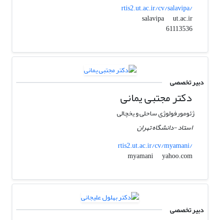
rtis2.ut.ac.ir/cv/salavipa/
ut.ac.ir
salavipa
61113536
دبیر تخصصی
دکتر مجتبی یمانی
ژئومورفولوژی ساحلی و یخچالی
استاد -دانشگاه تهران
rtis2.ut.ac.ir/cv/myamani/
yahoo.com
myamani
دبیر تخصصی