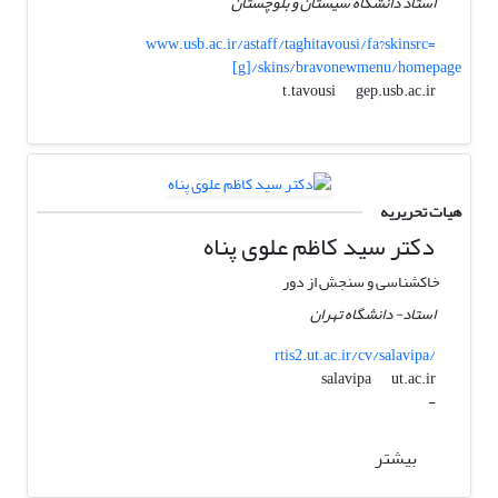
استاد دانشگاه سیستان و بلوچستان
www.usb.ac.ir/astaff/taghitavousi/fa?skinsrc=
[g]/skins/bravonewmenu/homepage
gep.usb.ac.ir
t.tavousi
هیات تحریریه
دکتر سید کاظم علوی پناه
خاکشناسی و سنجش از دور
استاد- دانشگاه تهران
rtis2.ut.ac.ir/cv/salavipa/
ut.ac.ir
salavipa
-
بیشتر