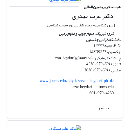
هیات تحریریه بین المللی
دکتر عزت حیدری
زمین شناسی- چینه شناسی و رسوب شناسی
گروه فیزیک، علوم جوی، و علوم زمین
دانشگاه ایالتی جکسون
P.O. جعبه 17660
جکسون، MS 39217
پست الکترونیکی: ezat.heydari@jsums.edu
تلفن: (601) 979-4230
فکس: (601) 979-3630
www.jsums.edu/physics/ezat-heydari-ph-d/
jsums.edu
ezat.heydari
601-979-4230
بیشتر