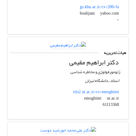
gs.khu.ac.ir/cv/200/fa
yahoo.com
boalijani
-
هیات تحریریه
دکتر ابراهیم مقیمی
ژئومورفولوژی و مخاطره شناسی
استاد ـ دانشگاه تهران
rtis2.ut.ac.ir/cv/emoghimi
ut.ac.ir
emoghimi
61113368