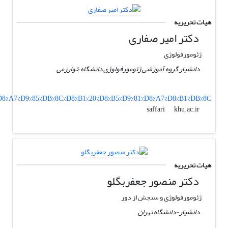
هیات تحریریه
دکتر امیر صفاری
ژئومورفولوژی
دانشیار گروه آموزشی ژئومورفولوژی دانشگاه خوارزمی
0/%D8%A7%D9%85%DB%8C%D8%B1%20%D8%B5%D9%81%D8%A7%D8%B1%DB%8C
khu.ac.ir
saffari
هیات تحریریه
دکتر منصور جعفربگلو
ژئومورفولوژی و سنجش از دور
دانشیار-دانشگاه تهران