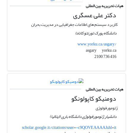
هیات تحریریه بین المللی
دکتر علی عسگری
کاربرد سیستم های اطلاعات جغرافیایی در مدیریت بحران
دانشگاه یورک تورنتو کانادا
www.yorku.ca/asgary/
yorku.ca
asgary
416 736 2100
هیات تحریریه بین المللی
دومنیکو کاپولونگو
ژئومورفولوژی
دانشیار ژئومورفولوژی دانشگاه باری (ایتالیا)
scholar.google.it/citations?user=-c9QOVEAAAAJ&hl=it