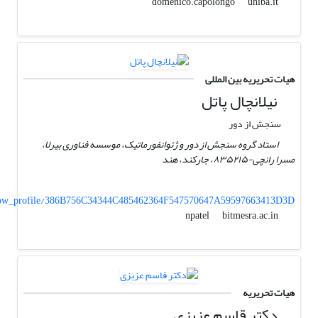
uniba.it
domenico.capolongo
هیات تحریریه بین المللی
نیلانچال پاتل
سنجش از دور
استاد گروه سنجش از دور و ژئوانفورماتیک، موسسه فناوری بیرلا،
مسرا رانچی-۸۳۵۲۱۵، جارکند، هند
Show_profile/386B756C34344C485462364F547570647A59597663413D3D
bitmesra.ac.in
npatel
هیات تحریریه
دکتر قاسم عزیزی