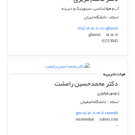
آب و هواشناسی، سینوپتیک و دیرینه
استاد- دانشگاه تهران
rtis2.ut.ac.ir/cv/ghazizi
ut.ac.ir
ghazizi
61113041
هیات تحریریه
دکتر محمدحسین رامشت
ژئومورفولوژی
استاد - دانشگاه اصفهان
geo.ui.ac.ir/m.h.ramesht
yahoo.com
mrameshat
-