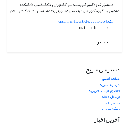
دانشیار گروه آموزشی مهندسی کشاورزی خاکشناسی، دانشکده
کشاورزی- گروه آموزشی مهندسی کشاورزی خاکشناسی - دانشگاه لرستان
ensani.ir/fa/article/author/54521
lu.ac.ir
matinfar.h
بیشتر
دسترسی سریع
صفحه اصلی
درباره نشریه
اعضای هیات تحریریه
ارسال مقاله
تماس با ما
نقشه سایت
آخرین اخبار