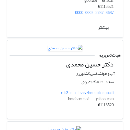
ut.ac.ir
goorabi
61113521
0000-0002-2787-8687
بیشتر
هیات تحریریه
دکتر حسین محمدی
آب و هواشناسی کشاورزی
استاد ـ دانشگاه تهران
rtis2.ut.ac.ir/cv/hmmohammadi
yahoo.com
hmohammadi
61113520