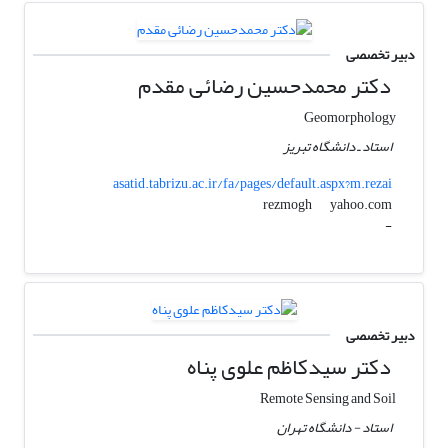
دبیر تخصصی
دکتر محمدحسین رضائی مقدم
Geomorphology
استاد ـ دانشگاه تبریز
asatid.tabrizu.ac.ir/fa/pages/default.aspx?m.rezai
yahoo.com
rezmogh
-
دبیر تخصصی
دکتر سیدکاظم علوی پناه
Remote Sensing and Soil
استاد - دانشگاه تهران