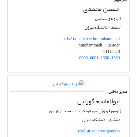
حسین محمدی
آب و هواشناسی
استاد - دانشگاه تهران
rtis2.ut.ac.ir/cv/hmmohammadi
ut.ac.ir
hmohammadi
61113520
0000-0001-1330-1330
مدیر داخلی
ابوالقاسم گورابی
ژئومورفولوژی، مورفوتکتونیک، سنجش از دور
دانشیار- دانشگاه تهران
rtis2.ut.ac.ir/cv/goorabi