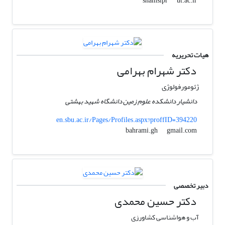
ut.ac.ir
shamsipr
هیات تحریریه
دکتر شهرام بهرامی
ژئومورفولوژی
دانشیار دانشکده علوم زمین دانشگاه شهید بهشتی
en.sbu.ac.ir/Pages/Profiles.aspx?proffID=394220
gmail.com
bahrami.gh
دبیر تخصصی
دکتر حسین محمدی
آب و هواشناسی کشاورزی