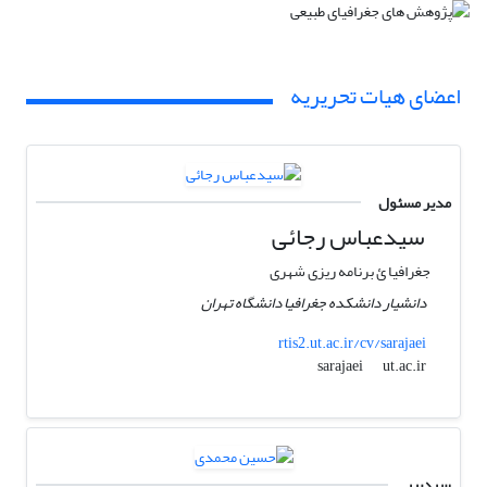
اعضای هیات تحریریه
مدیر مسئول
سیدعباس رجائی
جغرافیا ئ برنامه ریزی شهری
دانشیار دانشکده جغرافیا دانشگاه تهران
rtis2.ut.ac.ir/cv/sarajaei
ut.ac.ir
sarajaei
سردبیر