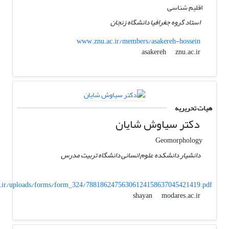
اقلیم شناسی
استاد گروه جغرافیا دانشگاه زنجان
www.znu.ac.ir/members/asakereh-hossein
znu.ac.ir
asakereh
هیات تحریریه
دکتر سیاوش شایان
Geomorphology
دانشیار دانشکده علوم انسانی دانشگاه تربیت مدرس
.ir/uploads/forms/form_324/78818624756306124158637045421419.pdf
modares.ac.ir
shayan