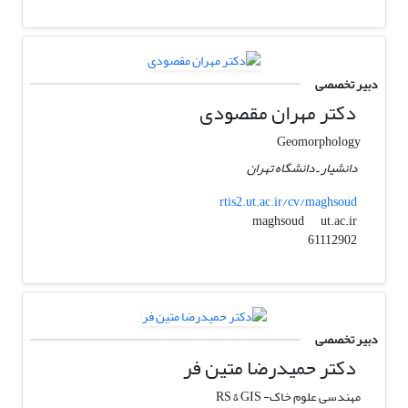
دبیر تخصصی
دکتر مهران مقصودی
Geomorphology
دانشیار ـ دانشگاه تهران
rtis2.ut.ac.ir/cv/maghsoud
ut.ac.ir
maghsoud
61112902
دبیر تخصصی
دکتر حمیدرضا متین فر
مهندسی علوم خاک- RS & GIS