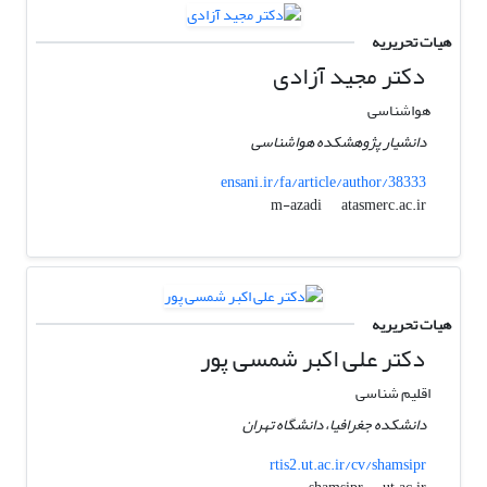
هیات تحریریه
دکتر مجید آزادی
هواشناسی
دانشیار پژوهشکده هواشناسی
ensani.ir/fa/article/author/38333
atasmerc.ac.ir
m-azadi
هیات تحریریه
دکتر علی اکبر شمسی پور
اقلیم شناسی
دانشکده جغرافیا، دانشگاه تهران
rtis2.ut.ac.ir/cv/shamsipr