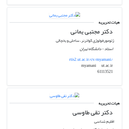
هیات تحریریه
دکتر مجتبی یمانی
ژئومورفولوژی کواترنر، ساحلی و یخچالی
استاد - دانشگاه تهران
rtis2.ut.ac.ir/cv/myamani/
ut.ac.ir
myamani
61113521
هیات تحریریه
دکتر تقی طاوسی
اقلیم شناسی