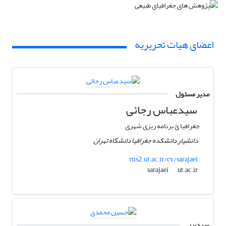
اعضای هیات تحریریه
مدیر مسئول
سیدعباس رجائی
جغرافیا ئ برنامه ریزی شهری
دانشیار دانشکده جغرافیا دانشگاه تهران
rtis2.ut.ac.ir/cv/sarajaei
ut.ac.ir
sarajaei
سردبیر