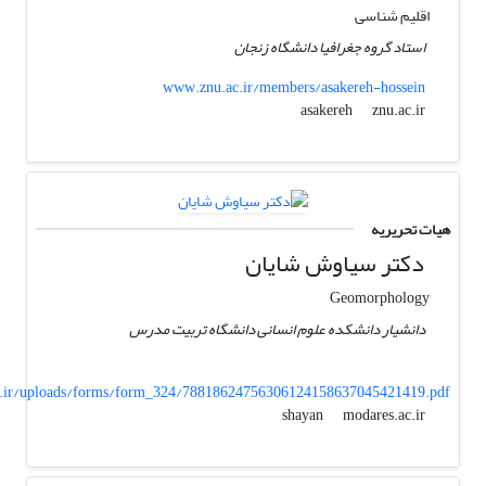
اقلیم شناسی
استاد گروه جغرافیا دانشگاه زنجان
www.znu.ac.ir/members/asakereh-hossein
znu.ac.ir
asakereh
هیات تحریریه
دکتر سیاوش شایان
Geomorphology
دانشیار دانشکده علوم انسانی دانشگاه تربیت مدرس
.ir/uploads/forms/form_324/78818624756306124158637045421419.pdf
modares.ac.ir
shayan