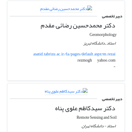
دبیر تخصصی
دکتر محمدحسین رضائی مقدم
Geomorphology
استاد ـ دانشگاه تبریز
asatid.tabrizu.ac.ir/fa/pages/default.aspx?m.rezai
yahoo.com
rezmogh
-
دبیر تخصصی
دکتر سیدکاظم علوی پناه
Remote Sensing and Soil
استاد - دانشگاه تهران