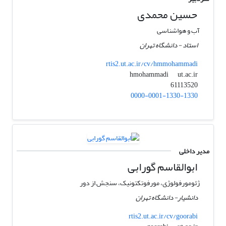
حسین محمدی
آب و هواشناسی
استاد - دانشگاه تهران
rtis2.ut.ac.ir/cv/hmmohammadi
ut.ac.ir
hmohammadi
61113520
0000-0001-1330-1330
مدیر داخلی
ابوالقاسم گورابی
ژئومورفولوژی، مورفوتکتونیک، سنجش از دور
دانشیار- دانشگاه تهران
rtis2.ut.ac.ir/cv/goorabi