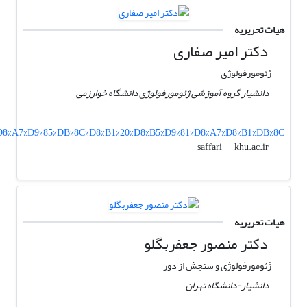
هیات تحریریه
دکتر امیر صفاری
ژئومورفولوژی
دانشیار گروه آموزشی ژئومورفولوژی دانشگاه خوارزمی
0/%D8%A7%D9%85%DB%8C%D8%B1%20%D8%B5%D9%81%D8%A7%D8%B1%DB%8C
khu.ac.ir
saffari
هیات تحریریه
دکتر منصور جعفربگلو
ژئومورفولوژی و سنجش از دور
دانشیار-دانشگاه تهران