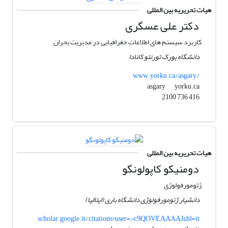
هیات تحریریه بین المللی
دکتر علی عسگری
کاربرد سیستم های اطلاعات جغرافیایی در مدیریت بحران
دانشگاه یورک تورنتو کانادا
www.yorku.ca/asgary/
yorku.ca
asgary
416 736 2100
هیات تحریریه بین المللی
دومنیکو کاپولونگو
ژئومورفولوژی
دانشیار ژئومورفولوژی دانشگاه باری (ایتالیا)
scholar.google.it/citations?user=-c9QOVEAAAAJ&hl=it