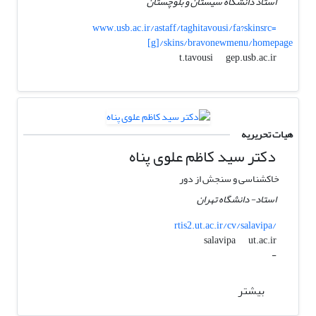
استاد دانشگاه سیستان و بلوچستان
www.usb.ac.ir/astaff/taghitavousi/fa?skinsrc=
[g]/skins/bravonewmenu/homepage
gep.usb.ac.ir
t.tavousi
هیات تحریریه
دکتر سید کاظم علوی پناه
خاکشناسی و سنجش از دور
استاد- دانشگاه تهران
rtis2.ut.ac.ir/cv/salavipa/
ut.ac.ir
salavipa
-
بیشتر