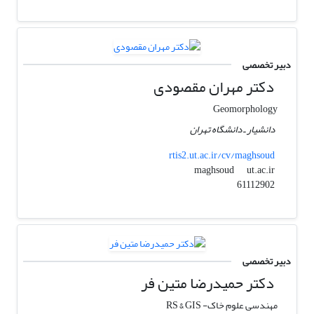
دبیر تخصصی
دکتر مهران مقصودی
Geomorphology
دانشیار ـ دانشگاه تهران
rtis2.ut.ac.ir/cv/maghsoud
ut.ac.ir
maghsoud
61112902
دبیر تخصصی
دکتر حمیدرضا متین فر
مهندسی علوم خاک- RS & GIS