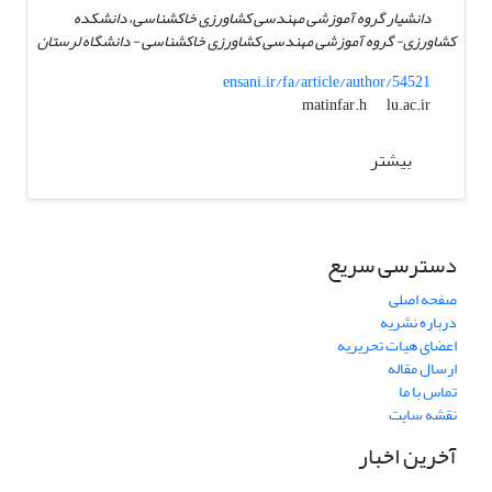
دانشیار گروه آموزشی مهندسی کشاورزی خاکشناسی، دانشکده
کشاورزی- گروه آموزشی مهندسی کشاورزی خاکشناسی - دانشگاه لرستان
ensani.ir/fa/article/author/54521
lu.ac.ir
matinfar.h
بیشتر
دسترسی سریع
صفحه اصلی
درباره نشریه
اعضای هیات تحریریه
ارسال مقاله
تماس با ما
نقشه سایت
آخرین اخبار