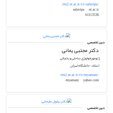
rtis2.ut.ac.ir/cv/salavipa/
ut.ac.ir
salavipa
61113536
دبیر تخصصی
دکتر مجتبی یمانی
ژئومورفولوژی ساحلی و یخچالی
استاد -دانشگاه تهران
rtis2.ut.ac.ir/cv/myamani/
yahoo.com
myamani
دبیر تخصصی