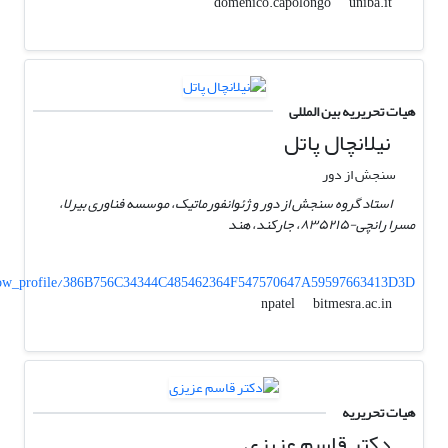
uniba.it
domenico.capolongo
هیات تحریریه بین المللی
نیلانچال پاتل
سنجش از دور
استاد گروه سنجش از دور و ژئوانفورماتیک، موسسه فناوری بیرلا،
مسرا رانچی-۸۳۵۲۱۵، جارکند، هند
Show_profile/386B756C34344C485462364F547570647A59597663413D3D
bitmesra.ac.in
npatel
هیات تحریریه
دکتر قاسم عزیزی