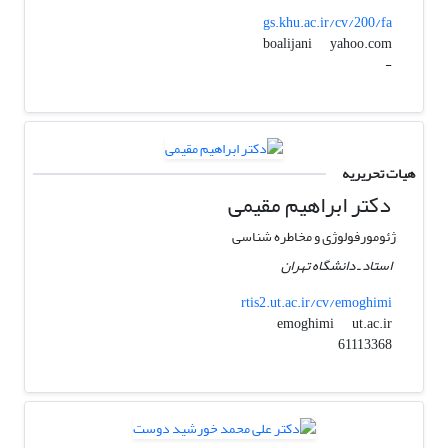
gs.khu.ac.ir/cv/200/fa
yahoo.com
boalijani
-
هیات تحریریه
دکتر ابراهیم مقیمی
ژئومورفولوژی و مخاطره شناسی
استاد ـ دانشگاه تهران
rtis2.ut.ac.ir/cv/emoghimi
ut.ac.ir
emoghimi
61113368