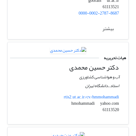
ut.ac.ir
goorabi
61113521
0000-0002-2787-8687
بیشتر
هیات تحریریه
دکتر حسین محمدی
آب و هواشناسی کشاورزی
استاد ـ دانشگاه تهران
rtis2.ut.ac.ir/cv/hmmohammadi
yahoo.com
hmohammadi
61113520