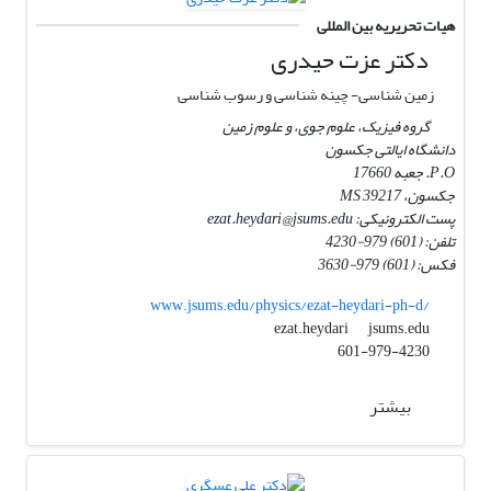
هیات تحریریه بین المللی
دکتر عزت حیدری
زمین شناسی- چینه شناسی و رسوب شناسی
گروه فیزیک، علوم جوی، و علوم زمین
دانشگاه ایالتی جکسون
P.O. جعبه 17660
جکسون، MS 39217
پست الکترونیکی: ezat.heydari@jsums.edu
تلفن: (601) 979-4230
فکس: (601) 979-3630
www.jsums.edu/physics/ezat-heydari-ph-d/
jsums.edu
ezat.heydari
601-979-4230
بیشتر