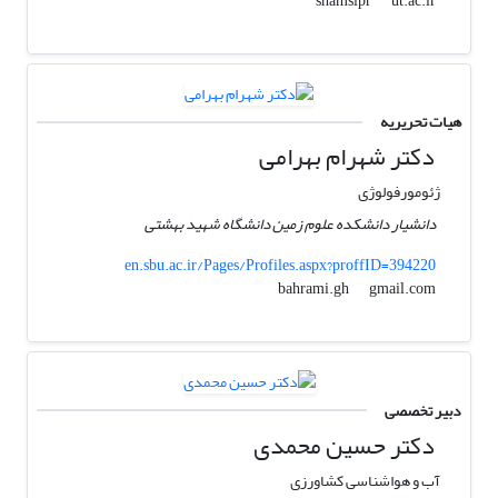
ut.ac.ir
shamsipr
هیات تحریریه
دکتر شهرام بهرامی
ژئومورفولوژی
دانشیار دانشکده علوم زمین دانشگاه شهید بهشتی
en.sbu.ac.ir/Pages/Profiles.aspx?proffID=394220
gmail.com
bahrami.gh
دبیر تخصصی
دکتر حسین محمدی
آب و هواشناسی کشاورزی