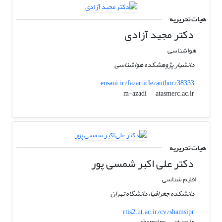
هیات تحریریه
دکتر مجید آزادی
هواشناسی
دانشیار پژوهشکده هواشناسی
ensani.ir/fa/article/author/38333
atasmerc.ac.ir
m-azadi
هیات تحریریه
دکتر علی اکبر شمسی پور
اقلیم شناسی
دانشکده جغرافیا، دانشگاه تهران
rtis2.ut.ac.ir/cv/shamsipr