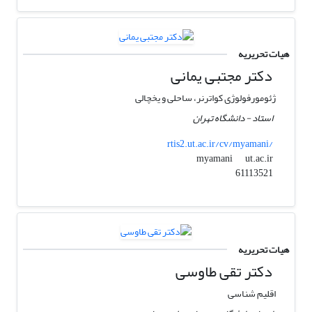
هیات تحریریه
دکتر مجتبی یمانی
ژئومورفولوژی کواترنر، ساحلی و یخچالی
استاد - دانشگاه تهران
rtis2.ut.ac.ir/cv/myamani/
ut.ac.ir
myamani
61113521
هیات تحریریه
دکتر تقی طاوسی
اقلیم شناسی