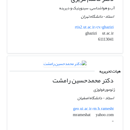
آب و هواشناسی، سینوپتیک و دیرینه
استاد- دانشگاه تهران
rtis2.ut.ac.ir/cv/ghazizi
ut.ac.ir
ghazizi
61113041
هیات تحریریه
دکتر محمدحسین رامشت
ژئومورفولوژی
استاد - دانشگاه اصفهان
geo.ui.ac.ir/m.h.ramesht
yahoo.com
mrameshat
-