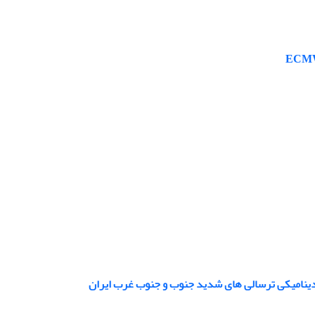
دینامیکی ترسالی‏ های شدید جنوب و جنوب‏ غرب ایران