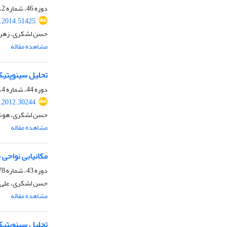
دوره 46، شماره 2، تابستان 1393، صفحه
.2014.51425
حسن لشکری، زهرا 
مشاهده مقاله
تحلیل سینوپتیکی بارش‎های شدید د
دوره 44، شماره 4، زمستان 1391، صفحه
.2012.30244
حسن لشکری، هوشنگ
مشاهده مقاله
مکان‎یابی نواحی مستعدِّ کشت کلزا در منطقه‎ی سرپل زهاب
دوره 43، شماره 78، زمستان 1390، صفحه
حسن لشکری، علی 
مشاهده مقاله
تحلیل سینوپتیکی موج 