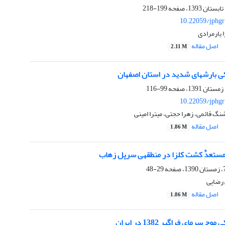
199-218
10.22059/jphgr
یارمرادی
اصل مقاله
2.11 M
ر استان اصفهان
99-116
10.22059/jphgr
 قائمی، زهرا حجتی، میترا امینی
اصل مقاله
1.86 M
29-48
رضایی
اصل مقاله
1.86 M
سرمای فراگیر 1382 در ایران