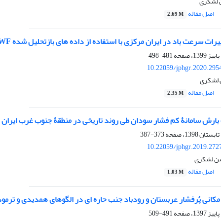
ن لشکری
اصل مقاله
2.69 M
ات سرعت باد در ایران مرکزی با استفاده از داده های بازتحلیل شده ECMWF
481-498
10.22059/jphgr.2020.295
 لشکری
اصل مقاله
2.35 M
بارش سامانۀ کم‏ فشار سودان طی روند تاریخی در منطقۀ جنوب‏ غرب ایران
373-387
10.22059/jphgr.2019.272
سن لشکری
اصل مقاله
1.03 M
کانی پُرفشار عربستان و رودباد جنب‏ حاره‏ ای در الگوهای همدیدی و ترمو
491-509