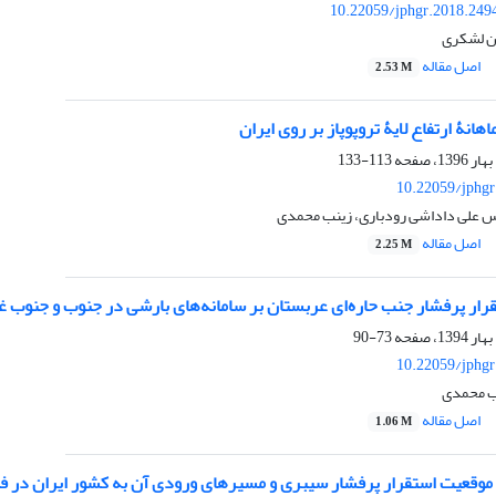
10.22059/jphgr.2018.249
ن لشکری
اصل مقاله
2.53 M
هانۀ ارتفاع لایۀ تروپوپاز بر روی ایران
113-133
10.22059/jphgr
 علی داداشی رودباری، زینب محمدی
اصل مقاله
2.25 M
رار پرفشار جنب حاره‌ای عربستان بر سامانه‌های بارشی در جنوب و جنوب غ
73-90
10.22059/jphgr
ب محمدی
اصل مقاله
1.06 M
وقعیت استقرار پرفشار سیبری و مسیرهای ورودی آن به کشور ایران در 