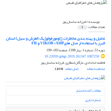
نویسنده =
فرزانه ساسان پور
تعداد مقالات:
1
تحلیل و پهنه‏ بندی مخاطرات ژئومورفولوژیک (لغزش و سیل) استان
البرز با استفاده از مدل‏ هایVIKOR-AHP و FR
دوره 51، شماره 1، بهار 1398، صفحه
183-199
10.22059/jphgr.2019.261347.1007250
فاطمه خدادادی، مژگان انتظاری، فرزانه ساسان پور
مشاهده مقاله
اصل مقاله
1.84 M
مقالات آماده انتشار
شماره جاری
شماره‌های پیشین نشریه