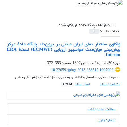
کلیدواژه‌ها =
پایگاه دادة بازواکاوی‏شده
تعداد مقالات:
1
واکاوی ساختار دمای ایران مبتنی بر برون‌داد پایگاه دادۀ مرکز
پیش‌بینی میان‌مدت هواسپهر اروپایی (ECMWF) نسخۀ ERA
Interim
دوره 50، شماره 2، تابستان 1397، صفحه
353-372
10.22059/jphgr.2018.238512.1007092
محمود احمدی، عباسعلی داداشی رودباری، حمزه احمدی، زهرا علی‌بخشی
مشاهده مقاله
اصل مقاله
1.71 M
مقالات آماده انتشار
شماره جاری