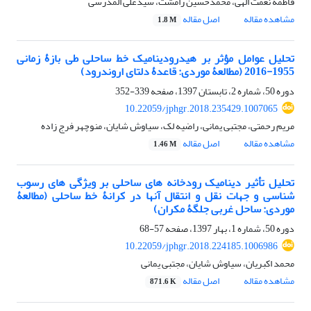
فاطمه نعمت الهی، محمدحسین رامشت، سیدعلی المدرسی
مشاهده مقاله
اصل مقاله
1.8 M
تحلیل عوامل مؤثر بر هیدرودینامیک خط ساحلی طی بازۀ زمانی
1955-2016 (مطالعۀ موردی: قاعدۀ دلتای اروندرود)
دوره 50، شماره 2، تابستان 1397، صفحه
339-352
10.22059/jphgr.2018.235429.1007065
مریم رحمتی، مجتبی یمانی، راضیه لک، سیاوش شایان، منوچهر فرج زاده
مشاهده مقاله
اصل مقاله
1.46 M
تحلیل تأثیر دینامیک رودخانه‏‏ های ساحلی بر ویژگی‏‏ های رسوب‏‏
شناسی و جهات نقل و انتقال آن‏ها در کرانۀ خط ساحلی (مطالعۀ
موردی: ساحل غربی جلگۀ مکران)
دوره 50، شماره 1، بهار 1397، صفحه
57-68
10.22059/jphgr.2018.224185.1006986
محمد اکبریان، سیاوش شایان، مجتبی یمانی
مشاهده مقاله
اصل مقاله
871.6 K