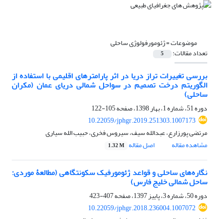
موضوعات =
ژئومورفولوژی ساحلی
تعداد مقالات:
5
بررسی تغییرات تراز دریا در اثر پارامترهای اقلیمی با استفاده از
الگوریتم درخت تصمیم در سواحل شمالی دریای عمان (مکران
ساحلی)
دوره 51، شماره 1، بهار 1398، صفحه
105-122
10.22059/jphgr.2019.251303.1007173
مرتضی پورزارع، عبدالله سیف، سیروس فخری، حبیب‏ الله سیاری
مشاهده مقاله
اصل مقاله
1.32 M
نگاره‌های ساحلی و قواعد ژئومورفیک سکونتگاهی (مطالعۀ موردی:
ساحل شمالی خلیج فارس)
دوره 50، شماره 3، پاییز 1397، صفحه
407-423
10.22059/jphgr.2018.236004.1007072