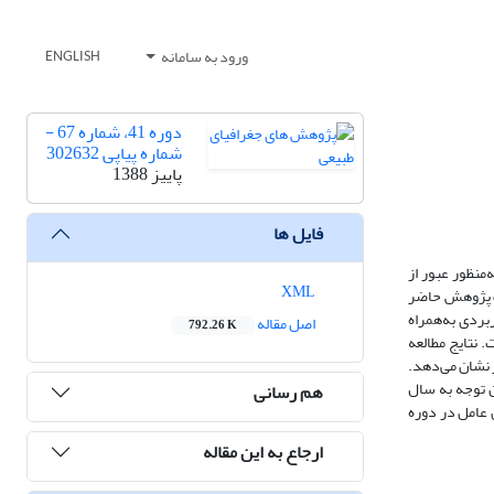
ورود به سامانه
ENGLISH
دوره 41، شماره 67 -
شماره پیاپی 302632
پاییز 1388
فایل ها
منظور عبور از
XML
دف پژوهش حاضر
ردی به‌همراه
اصل مقاله
792.26 K
 نتایج مطالعه
بر نشان می‌دهد.
ریب همبستگی مذکور بدون توجه به سال
هم رسانی
ه‌های درختی نیز به میزان 3/2 میلی‌متر بوده است. این عامل در دوره
ارجاع به این مقاله