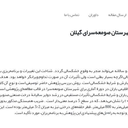
ارسال مقاله
داوران
تماس با ما
هرستان صومعه‌سرای گیلان
 سالانه می‌تواند منجر به وقوع خشکسالی گردد. شناخت این تغییرات و برنامه‌ریزی به‌
الی اگرچه بسیار بطئی است، ولی تأثیرات آن در صورت تداوم ویرانگر خواهد بود. ه
ات بارش و شرایط خشکسالی است. روش بررسی پژوهش حاضر توصیفی است و نوع آن کارب
قلیمی باران در دورة آماری برای شهرستان صومعه‌سرا در قالب مطالعه‌ای پژوهشی است.
، کاهش و افزایش باران و شرایط خشکسالی تأثیرات مستقیمی در رشد دوایر سالیانة درخت صنعتی صنو
به‌طوری‌که ضریب همبستگی بین باران سالانه و رشد قطر دوایر سالانة 662/0= r را نشان می‌دهد، که در سطح 5 درصد معنی‌دار است . ض
وقوع آن به میزان 88/0 است و نشان می‌دهد که با کاهش بارش از سطح 1200 میلی‌متر به 800 میلی‌متر، قطر حلق
 توجه به راه‌حل‌های پیشنهادی این پژوهش به برنامه‌ریزان، مورد تأکید است.