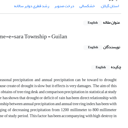
استان گیلان.
خشکسالی
درخت صنوبر
رشد قطری دوایر سالانه
عنوان مقاله
English
oome-e-sara Township - Guilan
نویسندگان
English
چکیده
English
 seasonal precipitation and annual precipitation can be toward to drought
use create of drought is slow but it effects is very damages. The aim of this
 obtains of tree ring desk and comparison precipitation in statistical at study
has shown that drought or deficit of rain has been direct relationship with
nship between annual precipitation and annual tree ring index has been with
nging of decreasing precipitation from 1200 millimeter to 800 millimeter
me of study period. This factor has been accompanying with high destroy in