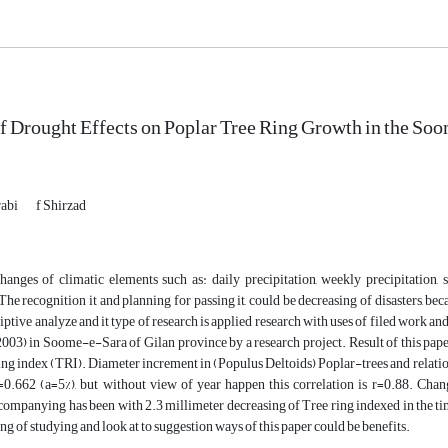
f Drought Effects on Poplar Tree Ring Growth in the S
rabi
f Shirzad
hanges of climatic elements such as: daily precipitation, weekly precipitation,
e recognition it and planning for passing it, could be decreasing of disasters, beca
iptive analyze and it type of research is applied research with uses of filed work and
03) in Soome-e-Sara of Gilan province by a research project. Result of this paper 
ing index (TRI). Diameter increment in (Populus Deltoids) Poplar-trees and relatio
r=0.662 (a=5%), but without view of year happen this correlation is r=0.88. Cha
ompanying has been with 2.3 millimeter decreasing of Tree ring indexed in the ti
ing of studying and look at to suggestion ways of this paper could be benefits.