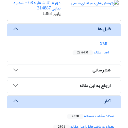
دوره 41، شماره 68 - شماره
پیاپی 314887
پاییز 1388
فایل ها
XML
اصل مقاله
22.64 M
هم رسانی
ارجاع به این مقاله
آمار
تعداد مشاهده مقاله
2,870
تعداد دریافت فایل اصل مقاله
2,901