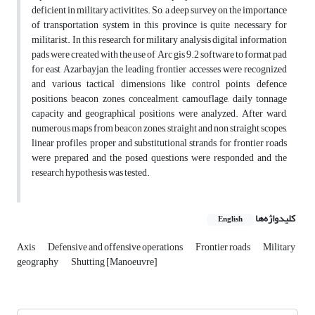
deficient in military activitites. So, a deep survey on the importance
of transportation system in this province is quite necessary for
militarist. In this research for military analysis digital information
pads were created with the use of Arc gis 9.2 software to format pad
for east Azarbayjan, the leading frontier accesses were recognized
and various tactical dimensions like control points, defence
positions, beacon zones, concealment, camouflage, daily tonnage
capacity and geographical positions were analyzed. After ward,
numerous maps from beacon zones, straight and non straight scopes,
linear profiles, proper and substitutional strands for frontier roads
were prepared and the posed questions were responded and the
research hypothesis was tested.
کلیدواژه‌ها
English
Axis
Defensive and offensive operations
Frontier roads
Military
geography
Shutting [Manoeuvre]