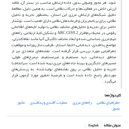
شود. هر محور وصولی بدون جاده ارتباطی مناسب در بستر آن، فاقد
ارزش خاص در فعالیت‌ها و حرکات نظامی است. به همین دلیل، مطالعة
دقیق شبکه‌های ارتباطی مرزی این استان، به‌منظور تجزیه و تحلیل
نظامی، برای برنامه‌ریزان و فرماندهان نظامی دارای اهمیت است. نوشتار
حاضر برای تجزیه و تحلیل‌های مختلف نظامی با تولید لایه‌های اطلاعاتی
رقومی در محیط نرم‌افزار ARC GIS9.2 و تشکیل لایة ارتفاعی، راه‌های
مهم مرزی شناسایی شده و ابعاد مختلف تاکتیکی آنها مانند نقاط کنترلی،
مواضع پدافندی، دیده‌بانی، اختفا، استتار، ظرفیت تناژ روزانه و موقعیت
جغرافیایی مورد بررسی قرار گرفته است. نقشه‌های متعددی نیز از
مناطق دیده‌بانی، دید مستقیم و غیرمستقیم، نیمرخ‌های طولی،
مسیرهای جایگزین و بهینة جاده‌های مرزی تهیه شده است. سرانجام با
تجزیه و تحلیل نظامی بر روی نقشه‌های تولید‌شده، به پرسش‌های
موردنظر پاسخ داده شده است و فرضیة تحقیق مورد آزمون قرار
می‌گیرد.
کلیدواژه‌ها
جغرافیای نظامی
راه‌های مرزی
عملیات آفندی و پدافندی
مانور
محور.
عنوان مقاله
English