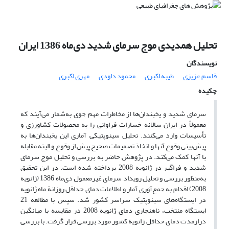
تحلیل همدیدی موج سرمای شدید دی‌ماه 1386 ایران
نویسندگان
قاسم عزیزی
طیبه اکبری
محمود داودی
مهری اکبری
چکیده
سرمای شدید و یخبندان‌ها از مخاطرات مهم جوی به‌شمار می‌آیند که
معمولاً در ایران سالانه خسارات فراوانی را به محصولات کشاورزی و
تأسیسات وارد می‌کنند. تحلیل سینوپتیکی آماری این یخبندان‌ها به
پیش‌بینی وقوع آنها و اتخاذ تصمیمات صحیح پیش از وقوع و البته مقابله
با آنها کمک می‌کند. در پژوهش حاضر به بررسی و تحلیل موج سرمای
شدید و فراگیر در ژانویه 2008 پرداخته شده است. در این تحقیق
به‌منظور بررسی و تحلیل رویداد سرمای غیرمعمول دی‌ماه 1386 (ژانویه
2008) اقدام به جمع‌آوری آمار و اطلاعات دمای حداقل روزانة ماه ژانویه
در ایستگاه‌های سینوپتیک سراسر کشور شد. سپس با مطالعه 21
ایستگاه منتخب، ناهنجاری دمای ژانویه 2008 در مقایسه با میانگین
درازمدت دمای حداقل ژانویة کشور مورد بررسی قرار گرفت. با بررسی