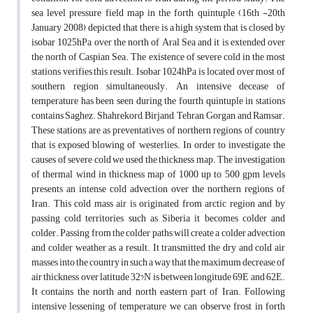
sea level pressure field map in the forth quintuple (16th -20th
January 2008) depicted that there is a high system that is closed by
isobar 1025hPa over the north of Aral Sea and it is extended over
the north of Caspian Sea. The existence of severe cold in the most
stations verifies this result. Isobar 1024hPa is located over most of
southern region simultaneously. An intensive decease of
temperature has been seen during the fourth quintuple in stations
contains Saghez. Shahrekord, Birjand, Tehran, Gorgan, and Ramsar.
These stations are as preventatives of northern regions of country
that is exposed blowing of westerlies. In order to investigate the
causes of severe cold we used the thickness map. The investigation
of thermal wind in thickness map of 1000 up to 500 gpm levels
presents an intense cold advection over the northern regions of
Iran. This cold mass air is originated from arctic region and by
passing cold territories such as Siberia it becomes colder and
colder. Passing from the colder paths will create a colder advection
and colder weather as a result. It transmitted the dry and cold air
masses into the country in such a way that the maximum decrease of
air thickness over latitude 32?N is between longitude 69E and 62E.
It contains the north and north eastern part of Iran. Following
intensive lessening of temperature we can observe frost in forth