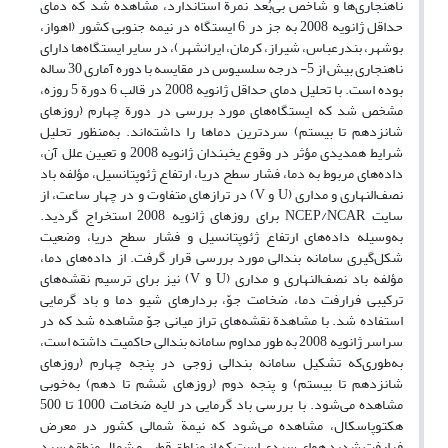
ناهنجاری‌ها و شاخص‌ بی‌بُعد نمرة استاندارد، مشاهده شد که دمای
حداقل ژانویه 2008 به جز در 6 ایستگاه در نیمه جنوبی کشور (اهواز،
بوشهر، بندرعباس، شیراز، کرمان، ایرانشهر)، در سایر ایستگاه‌ها دارای
ناهنجاری بیش از 5- درجه سلسیوس در مقایسه با دوره آماری 30 ساله
بوده است. با تحلیل دمای حداقل ژانویه 2008 در قالب 6 دورة 5 روزه،
مشخص شد که ایستگاه‌های مورد بررسی در دورة چهارم (روزهای
شانزدهم تا بیستم) سردترین دماها را داشته‌اند. به‌منظور تحلیل
شرایط همدیدی مؤثر در وقوع یخبندان ژانویه 2008 و تعیین علل آن،
داده‌های مربوط به دما، فشار سطح دریا، ارتفاع ژئوپتانسیل، مؤلفه باد
نصف‌النهاری و مداری (U و V) در ترازهای متفاوت و در چهار ساعت، از
سایت NCEP/NCAR برای روزهای ژانویه 2008 استخراج گردید.
به‌وسیله داده‌های ارتفاع ژئوپتانسیل و فشار سطح دریا، وضعیت
شکل‌گیری سامانه بندالی مورد بررسی قرار گرفت. از داده‌های دما،
مؤلفه باد نصف‌النهاری و مداری (U و V) نیز برای ترسیم نقشه‌های
ترکیبی فرارفت دما، ضخامت جوّ، بردارهای شیو دما و باد گرمایی
استفاده شد. با مشاهدة نقشه‌های تراز میانی جوّ مشاهده شد که در
سراسر ژانویه 2008 به طور مداوم سامانه بندالی حاکمیت داشته است،
به‌طوری‌که تشکیل سامانه بندالی زوجی در پنجه چهارم (روزهای
شانزدهم تا بیستم) و پنجه دوم (روزهای ششم تا دهم) به‌خوبی
مشاهده می‌شود. با بررسی باد گرمایی در لایه ضخامت 1000 تا 500
هکتوپاسکال، مشاهده می‌شود که نیمة شمالی کشور در معرض
فرارفت شدید هوای سردی است که از مناطق قطبی و شمال منطقه سرد