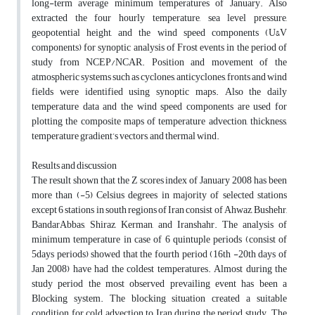
long-term average minimum temperatures of January. Also
extracted the four hourly temperature, sea level pressure,
geopotential height, and the wind speed components (U&V
components) for synoptic analysis of Frost events in the period of
study from NCEP/NCAR. Position and movement of the
atmospheric systems such as cyclones, anticyclones, fronts and wind
fields were identified using synoptic maps. Also the daily
temperature data and the wind speed components are used for
plotting the composite maps of temperature advection, thickness,
temperature gradient’s vectors, and thermal wind.
Results and discussion
The result shown that the Z scores index of January 2008 has been
more than (-5) Celsius degrees in majority of selected stations
except 6 stations in south regions of Iran consist of Ahwaz, Bushehr,
BandarAbbas, Shiraz, Kerman, and Iranshahr. The analysis of
minimum temperature in case of 6 quintuple periods (consist of
5days periods) showed that the fourth period (16th -20th days of
Jan 2008) have had the coldest temperatures. Almost during the
study period the most observed prevailing event has been a
Blocking system. The blocking situation created a suitable
condition for cold advection to Iran during the period study. The