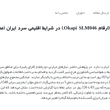
ارسال مقاله
داوران
تماس با ما
برآورد نیازهای حرارتی مراحل فنولوژیکی کلزای پاییزه (ارقام Okapi SLM046,) در شرایط ا
 حرارت دارد. در پژوهش حاضر، نیازهای حرارتی دو رقم از کلزای پاییزه برای مناطق 
عه آزمایشی مرکز تحقیقات هواشناسی کشاورزی فرخ‌شهر کشت گردید و اقدام به برداشت اطلاعات فنولوژی
نشان داد که میانگین کل دوره حیاتی ارقام SLM046, Okapi به ترتیب برابر 161 و 163 روز است و به این ترتیب اختلاف زیادی با یکدیگر ندارند. میانگین م
شد. مقایسه میانگین مجموع طول کل دوره حیاتی این دو رقم با دیگر ارقام پاییزه که بین 83 تا 126 روز در سایر نقاط دنیا گزارش شده است، نش
است. این امر می‌تواند به دو علت باشد یا تفاوت ژنتیکی ـ که کمتر به‌نظر می‌رسد چنین اهمیتی داشته باشد ـ یا
 میزان انرژی کسب‌شده به‌وسیلة گیاه را تغییر می‌دهد.