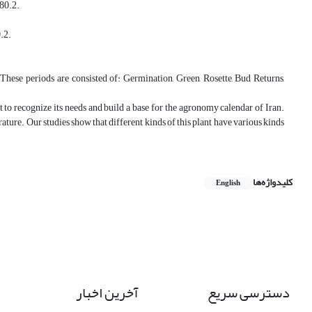
780.2.
.2.
. These periods are consisted of: Germination, Green, Rosette, Bud Returns,
t to recognize its needs and build a base for the agronomy calendar of Iran.
perature. Our studies show that different kinds of this plant have various kinds
کلیدواژه‌ها
English
دسترسی سریع
آخرین اخبار