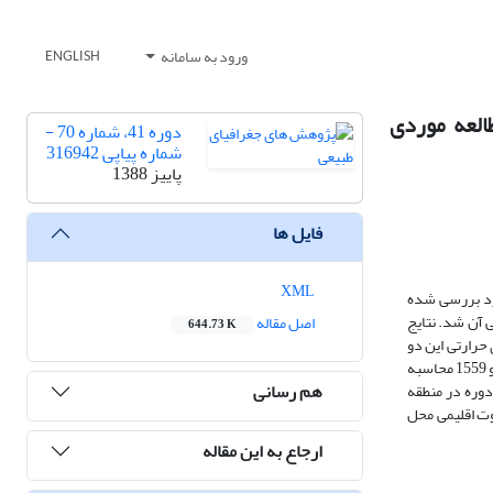
ورود به سامانه
ENGLISH
قلیمی سرد ایران (مطالعه موردی
دوره 41، شماره 70 -
شماره پیاپی 316942
پاییز 1388
فایل ها
XML
سرد بررسی شده
کی آن شد. نتایج
اصل مقاله
644.73 K
جموع نیازهای حرارتی این دو
رقم نیز به ترتیب برمبنای دمای پایه صفر درجه (دمای فعال) برابر با 2340 و 2383 درجه بوده است و براساس دمای 5 درجه سانتی‌گراد (دمای مؤثر) به‌ترتیب برابر 1548 و 1559 محاسبه
هم رسانی
ان می‌دهد که این دوره در منطقه
 تفاوت اقلیمی محل
ارجاع به این مقاله