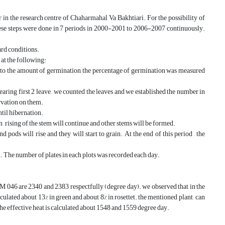
n the research centre of Chaharmahal Va Bakhtiari. For the possibility of
 These steps were done in 7 periods in 2000-2001 to 2006-2007 continuously.
ard conditions.
at the following:
ng to the amount of germination, the percentage of germination was measured
earing first 2 leave , we counted the leaves and we established the number in
ervation on them.
until hibernation.
n , rising of the stem will continue and other stems will be formed.
pods will rise and they will start to grain. At the end of this period , the
n. The number of plates in each plots was recorded each day.
SlM 046 are 2340 and 2383 respectfully (degree day). we observed that in the
ulated about 13% in green and about 8% in rosettet. the mentioned plant , can
 The effective heat is calculated about 1548 and 1559 degree day.