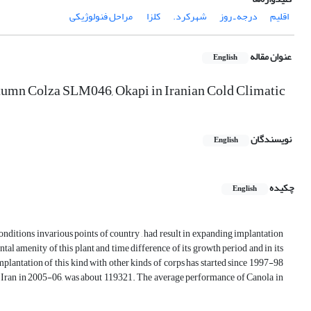
اقلیم
درجه ـ روز
شهرکرد.
کلزا
‌ مراحل فنولوژیکی
عنوان مقاله
English
tumn Colza SLM046, Okapi in Iranian Cold Climatic
نویسندگان
English
چکیده
English
conditions invarious points of country , had result in expanding implantation
ntal amenity of this plant and time difference of its growth period and in its
mplantation of this kind with other kinds of corps has started since 1997-98
t in Iran in 2005-06, was about 119321. The average performance of Canola in