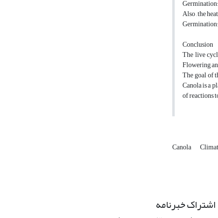
Germination: 
Also , the hea
Germination: 
Conclusion
The live cycl
Flowering an
The goal of t
Canola is a pl
of reactions t
Canola
Clima
اشتراک خبرنامه