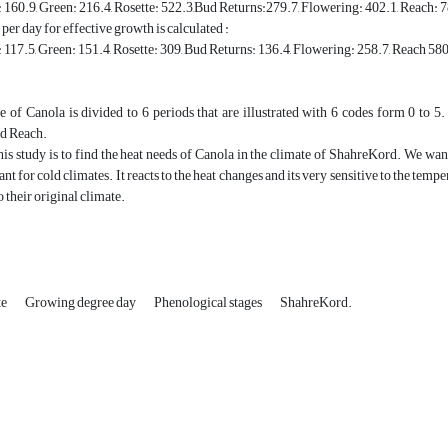
160.9, Green: 216.4, Rosette: 522.3,Bud Returns:279.7, Flowering: 402.1, Reach: 
t per day for effective growth is calculated :
117.5, Green: 151.4, Rosette: 309, Bud Returns: 136.4, Flowering: 258.7, Reach 580
e of Canola is divided to 6 periods that are illustrated with 6 codes form 0 to 5
d Reach.
his study is to find the heat needs of Canola in the climate of ShahreKord. We wan
ant for cold climates. It reacts to the heat changes and its very sensitive to the tem
o their original climate.
te
Growing degree day
Phenological stages
ShahreKord.