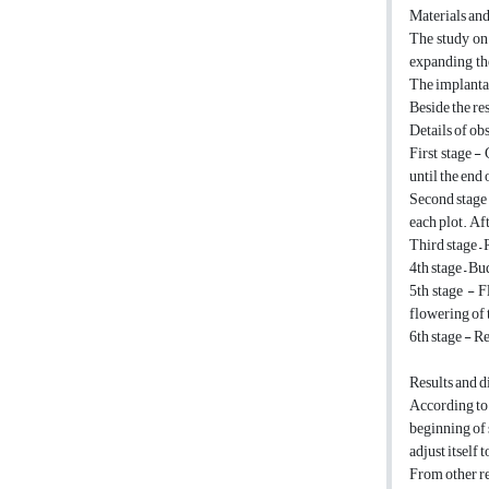
Materials an
The study on
expanding the
The implantat
Beside the re
Details of ob
First stage -
until the end 
Second stage 
each plot. Af
Third stage – 
4th stage – Bu
5th stage - F
flowering of t
6th stage - R
Results and d
According to 
beginning of 
adjust itself
From other re