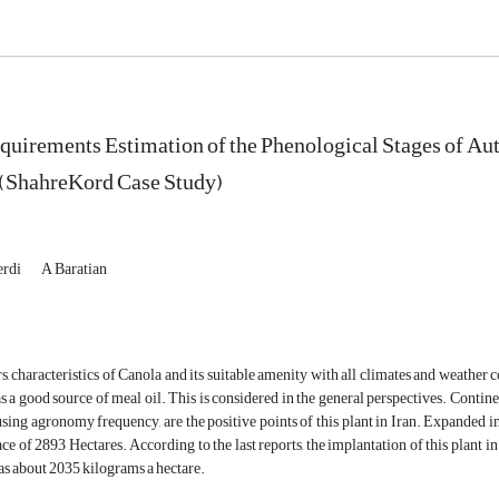
uirements Estimation of the Phenological Stages of Au
 (ShahreKord Case Study)
erdi
A Baratian
rs, characteristics of Canola and its suitable amenity with all climates and weather 
 as a good source of meal oil. This is considered in the general perspectives. Contine
using agronomy frequency, are the positive points of this plant in Iran. Expanded i
ace of 2893 Hectares. According to the last reports, the implantation of this plan
as about 2035 kilograms a hectare.