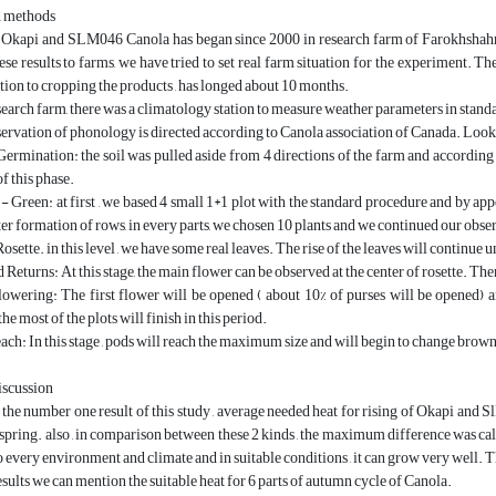
d methods
 Okapi and SLM046 Canola has began since 2000 in research farm of Farokhshahr i
se results to farms, we have tried to set real farm situation for the experiment.
ion to cropping the products , has longed about 10 months.
search farm, there was a climatology station to measure weather parameters in stand
servation of phonology is directed according to Canola association of Canada. Look 
 Germination: the soil was pulled aside from 4 directions of the farm and accordi
of this phase.
- Green: at first , we based 4 small 1*1 plot with the standard procedure and by app
ter formation of rows, in every parts, we chosen 10 plants and we continued our obs
Rosette. in this level , we have some real leaves. The rise of the leaves will continue 
d Returns: At this stage, the main flower can be observed at the center of rosette. The
lowering: The first flower will be opened ( about 10% of purses will be opened) and 
he most of the plots will finish in this period.
each: In this stage , pods will reach the maximum size and will begin to change brow
iscussion
the number one result of this study , average needed heat for rising of Okapi and 
spring. also , in comparison between these 2 kinds , the maximum difference was calc
 to every environment and climate and in suitable conditions , it can grow very well.
sults we can mention the suitable heat for 6 parts of autumn cycle of Canola.