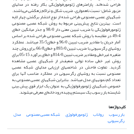
طراحی شده‌اند. پارامترهای ژئومورفولوژیکی بکار رفته در مدل‏های
مزبور شامل: نسبت ناهمواری، ضریب شکل و تراکم زهکشی می‌باشند.
شبکه‏های عصبی مصنوعی طراحی شده از نوع انتشار برگشتی چهار لایه
است. بهترین نتایج پیش‌بینی مربوط به روش شبکه عصبی مصنوعی
ژئومورفولوژیکی با ضریب تبیین معنی دار 98/0 و جذر میانگین خطای
49/4 در مقایسه با روش شبکه عصبی مصنوعی طراحی شده بر اساس
آمار جریان با مقادیر ضریب تبیین 96/0 و خطای35/5 می‏باشد. عملکرد
روش‏های رگرسیونی با ضریب تبیین 893/0 و خطای66/8 برای روش چند
متغیره غیرخطی ومقادیر ضریب تبیین 814/0 و خطای برآورد 05/15 برای
روش غیر خطی ساده توانی ضعیف‌تر از شبکه‏های عصبی مشاهده
گردید. تفاوت فاحش در شاخص‏های ارزیابی مدل‏های شبکه عصبی
مصنوعی نسبت به روش‏های رگرسیونی در عملکرد مناسب آنها برای
تعداد کم نمونه‏های مدل می‏باشد. بنابراین شبکه‏های عصبی مصنوعی به
خصوص شبکه‏های ژئومورفولوژیکی به عنوان یک ابزار قوی پیش بینی
شایسته بار رسوب یک سیستم پیچیده رودخانه‌ای معرفی می‏شوند.
کلیدواژه‌ها
بار رسوب
رواناب
ژئومورفولوژی
شبکه عصبی مصنوعی
مدل
رگرسیونی.