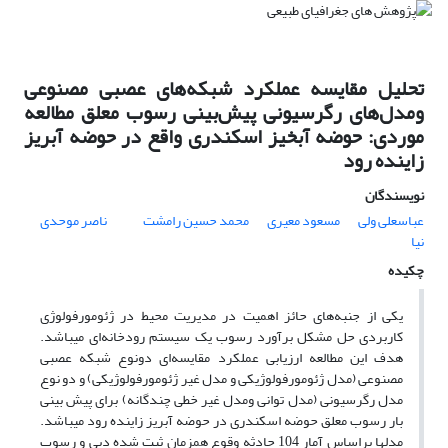
تحلیل مقایسه عملکرد شبکه‌های عصبی مصنوعی
ومدل‌های رگرسیونی پیش‌بینی رسوب معلق مطالعه
موردی: حوضه آبخیز اسکندری واقع در حوضه آبریز
زاینده رود
نویسندگان
عباسعلی ولی
مسعود معیری
محمد حسین رامشت
ناصر موحدی
نیا
چکیده
یکی از جنبه‌های حائز اهمیت در مدیریت محیط در ژئومورفولوژی
کاربردی حل مشکل برآورد رسوب یک سیستم رودخانه‌ای می‏باشد.
هدف این مطالعه ارزیابی عملکرد مقایسه‌ای دونوع شبکه عصبی
مصنوعی (مدل ژئومورفولوژیکی و مدل غیر ژئومورفولوژیکی) و دو نوع
مدل رگرسیونی (مدل توانی ومدل غیر خطی چندگانه) برای پیش بینی
بار رسوب معلق حوضه اسکندری در حوضه آبریز زاینده رود می‏باشد.
مدل‏ها براساس آمار 104 حادثه وقوع همزمان ثبت شده دبی و رسوب