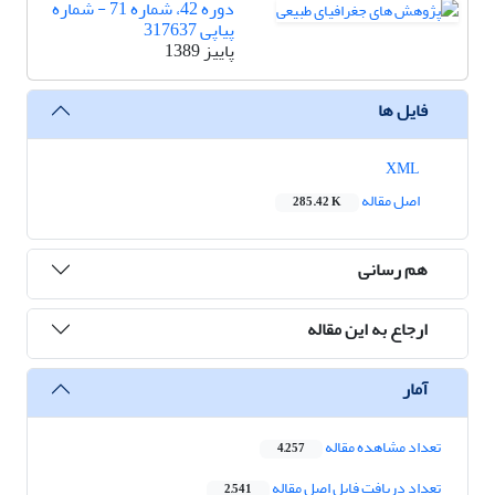
دوره 42، شماره 71 - شماره
پیاپی 317637
پاییز 1389
فایل ها
XML
اصل مقاله
285.42 K
هم رسانی
ارجاع به این مقاله
آمار
تعداد مشاهده مقاله
4,257
تعداد دریافت فایل اصل مقاله
2,541